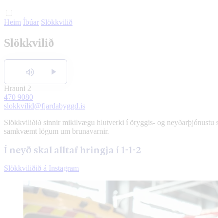
Heim
Íbúar
Slökkvilið
Slökkvilið
Hlusta
Hrauni 2
470 9080
slokkvilid@fjardabyggd.is
Slökkviliðið sinnir mikilvægu hlutverki í öryggis- og neyðarþjónustu sv
samkvæmt lögum um brunavarnir.
Í neyð skal alltaf hringja í 1-1-2
Slökkviliðið á Instagram