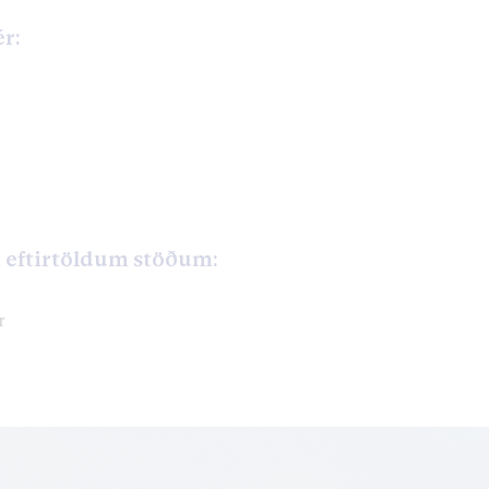
ér:
á eftirtöldum stöðum:
r