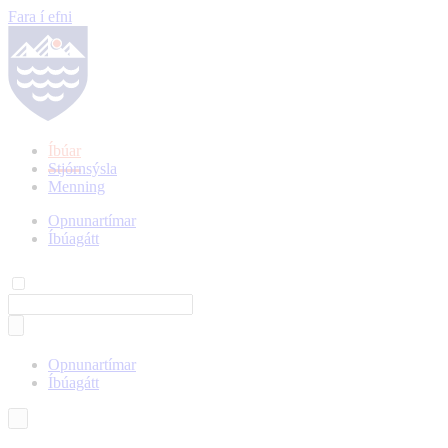
Fara í efni
Íbúar
Stjórnsýsla
Menning
Opnunartímar
Íbúagátt
Opnunartímar
Íbúagátt