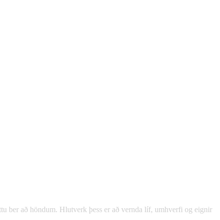
ættu ber að höndum. Hlutverk þess er að vernda líf, umhverfi og eignir