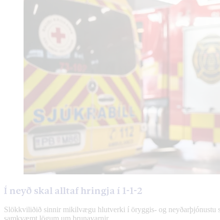
Í neyð skal alltaf hringja í 1-1-2
Slökkviliðið sinnir mikilvægu hlutverki í öryggis- og neyðarþjónustu sv
samkvæmt lögum um brunavarnir.