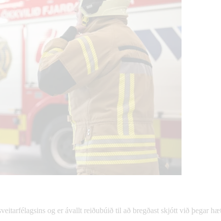
eitarfélagsins og er ávallt reiðubúið til að bregðast skjótt við þegar h