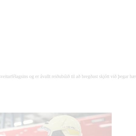
eitarfélagsins og er ávallt reiðubúið til að bregðast skjótt við þegar h