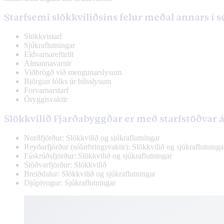
Starfsemi slökkviliðsins felur meðal annars í s
Slökkvistarf
Sjúkraflutningar
Eldvarnareftirlit
Almannavarnir
Viðbrögð við mengunarslysum
Björgun fólks úr bílsslysum
Forvarnarstarf
Öryggisvaktir
Slökkvilið Fjarðabyggðar er með starfstöðvar 
Norðfjörður: Slökkvilið og sjúkraflutningar
Reyðarfjörður (sólarhringsvaktir): Slökkvilið og sjúkraflutninga
Fáskrúðsfjörður: Slökkvilið og sjúkraflutningar
Stöðvarfjörður: Slökkvilið
Breiðdalur: Slökkvilið og sjúkraflutningar
Djúpivogur: Sjúkraflutningar