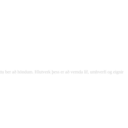
English
Polski
ættu ber að höndum. Hlutverk þess er að vernda líf, umhverfi og eignir