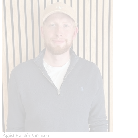
Ágúst Halldór Viðarson