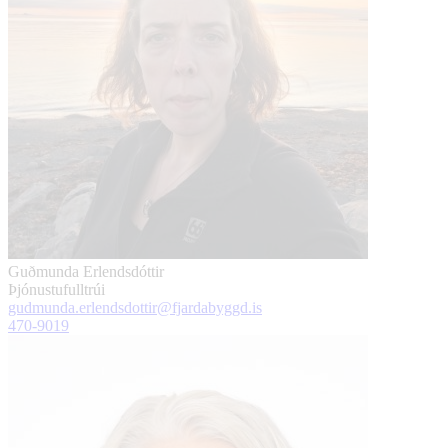
Guðmunda Erlendsdóttir
Þjónustufulltrúi
gudmunda.erlendsdottir@fjardabyggd.is
470-9019