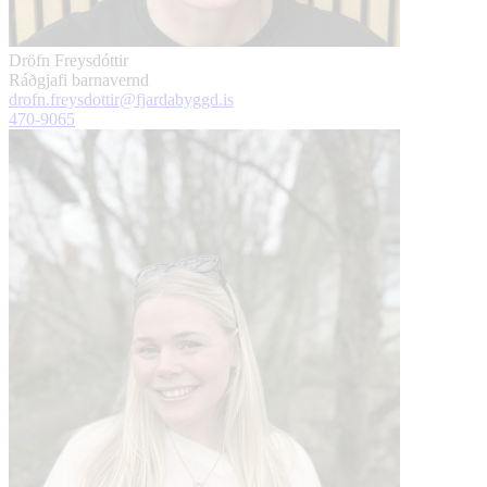
Dröfn Freysdóttir
Ráðgjafi barnavernd
drofn.freysdottir@fjardabyggd.is
470-9065