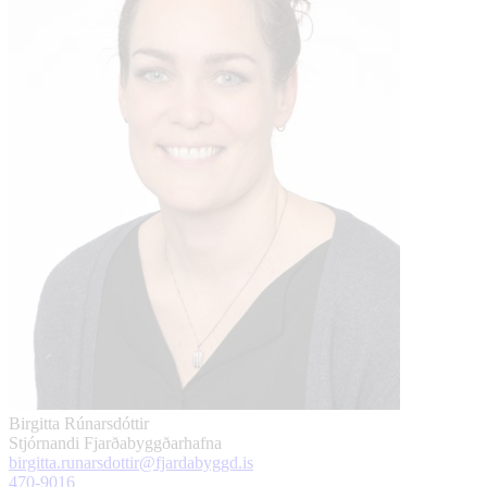
Birgitta Rúnarsdóttir
Stjórnandi Fjarðabyggðarhafna
birgitta.runarsdottir@fjardabyggd.is
470-9016