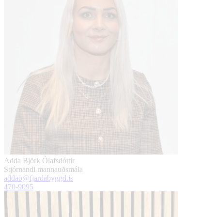
Adda Björk Ólafsdóttir
Stjórnandi mannauðsmála
addao@fjardabyggd.is
470-9095