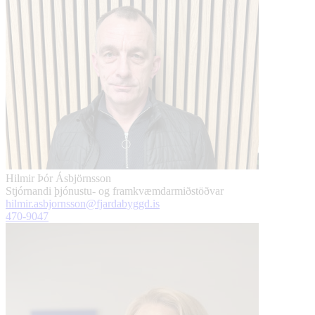
Hilmir Þór Ásbjörnsson
Stjórnandi þjónustu- og framkvæmdarmiðstöðvar
hilmir.asbjornsson@fjardabyggd.is
470-9047