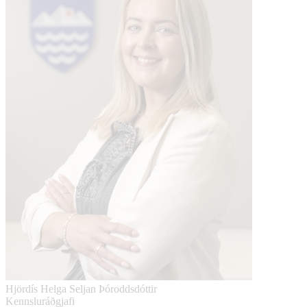
Hjördís Helga Seljan Þóroddsdóttir
Kennsluráðgjafi