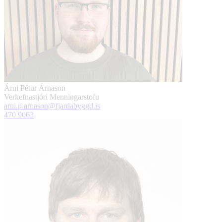
Árni Pétur Árnason
Verkefnastjóri Menningarstofu
arni.p.arnason@fjardabyggd.is
470 9063