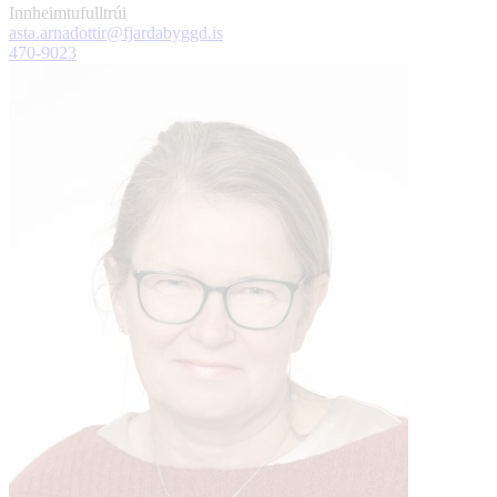
Innheimtufulltrúi
asta.arnadottir@fjardabyggd.is
470-9023