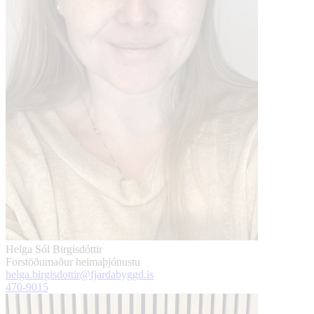
Helga Sól Birgisdóttir
Forstöðumaður heimaþjónustu
helga.birgisdottir@fjardabyggd.is
470-9015