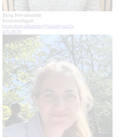
Björg Þorvaldsdóttir
Kennsluráðgjafi
bjorg.thorvaldsdottir@fjardabyggd.is
470-9078