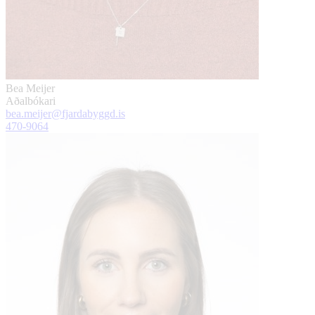
Bea Meijer
Aðalbókari
bea.meijer@fjardabyggd.is
470-9064