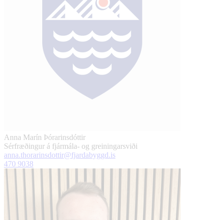
Anna Marín Þórarinsdóttir
Sérfræðingur á fjármála- og greiningarsviði
anna.thorarinsdottir@fjardabyggd.is
470 9038