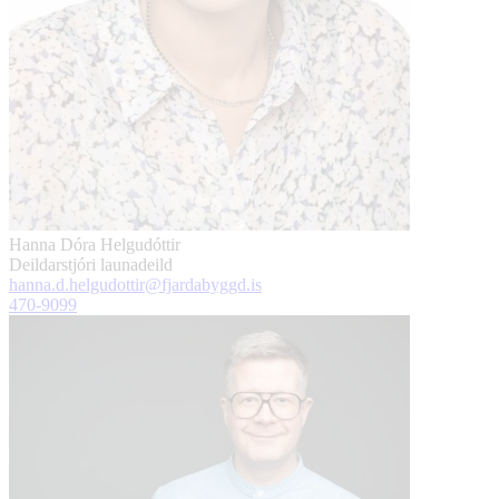
Hanna Dóra Helgudóttir
Deildarstjóri launadeild
hanna.d.helgudottir@fjardabyggd.is
470-9099