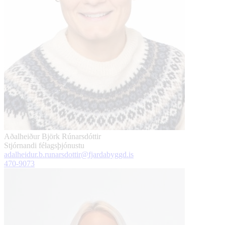
Aðalheiður Björk Rúnarsdóttir
Stjórnandi félagsþjónustu
adalheidur.b.runarsdottir@fjardabyggd.is
470-9073