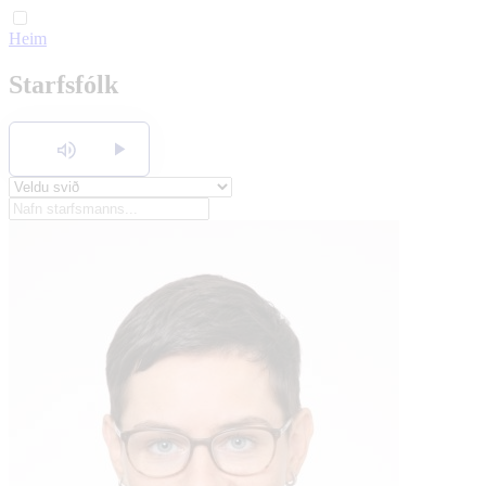
Heim
English
Starfsfólk
Polski
Hlusta