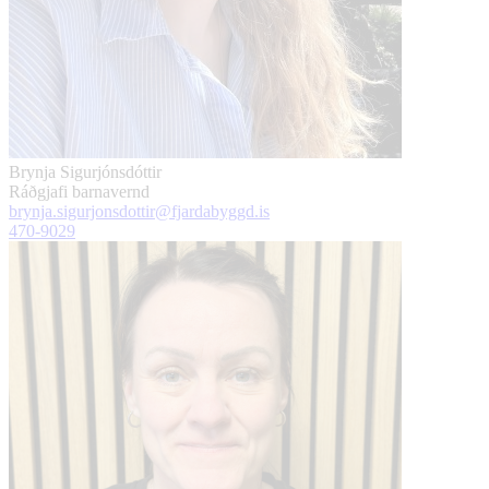
Brynja Sigurjónsdóttir
Ráðgjafi barnavernd
brynja.sigurjonsdottir@fjardabyggd.is
470-9029