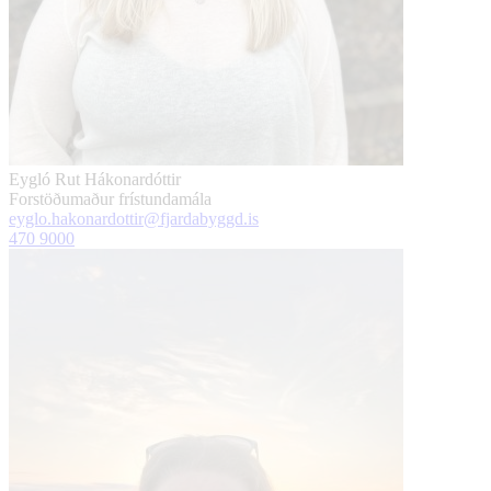
Eygló Rut Hákonardóttir
Forstöðumaður frístundamála
eyglo.hakonardottir@fjardabyggd.is
470 9000