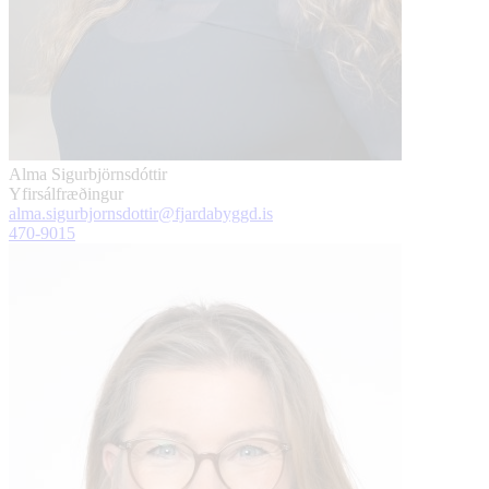
Alma Sigurbjörnsdóttir
Yfirsálfræðingur
alma.sigurbjornsdottir@fjardabyggd.is
470-9015