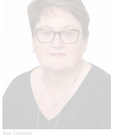
Ásta Árnadóttir