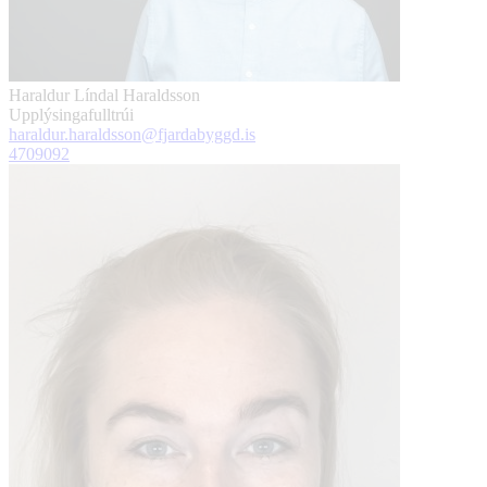
Haraldur Líndal Haraldsson
Upplýsingafulltrúi
haraldur.haraldsson@fjardabyggd.is
4709092