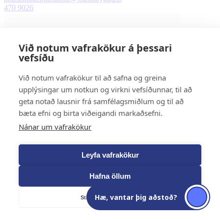
470 9026
Við notum vafrakökur á þessari
vefsíðu
Við notum vafrakökur til að safna og greina
upplýsingar um notkun og virkni vefsíðunnar, til að
geta notað lausnir frá samfélagsmiðlum og til að
bæta efni og birta viðeigandi markaðsefni.
Nánar um vafrakökur
Leyfa vafrakökur
Hafna öllum
Inga Ósk Rúnarsdóttir
Hæ, vantar þig aðstoð?
Stillingar á vafrakökum
Þjónustufulltrúi skipulags- og byggingarmála
inga.runarsdottir@fjardabyggd.is