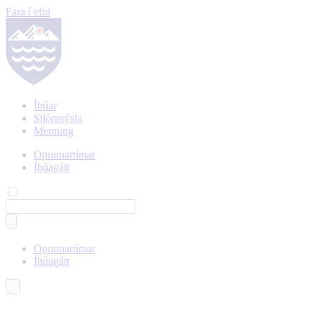
Fara í efni
Íbúar
Stjórnsýsla
Menning
Opnunartímar
Íbúagátt
Opnunartímar
Íbúagátt
Íslenska