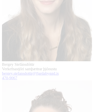
Bergey Stefánsdóttir
Verkefnastjóri samþættrar þjónustu
bergey.stefansdottir@fjardabyggd.is
470-9067