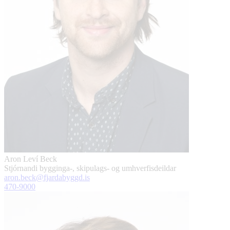
Aron Leví Beck
Stjórnandi bygginga-, skipulags- og umhverfisdeildar
aron.beck@fjardabyggd.is
470-9000