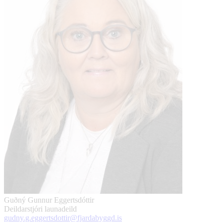
Guðný Gunnur Eggertsdóttir
Deildarstjóri launadeild
gudny.g.eggertsdottir@fjardabyggd.is