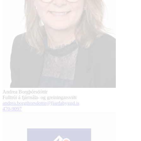
Andrea Borgþórsdóttir
Fulltrúi á fjármála- og greiningarsviði
andrea.borgthorsdottir@fjardabyggd.is
470-9097