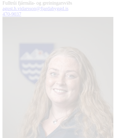
Fulltrúi fjármála- og greiningarsviðs
agust.h.vidarsson@fjardabyggd.is
470-9037