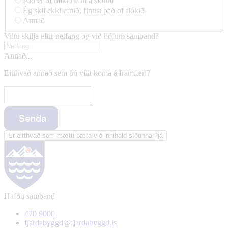
Það er of mikið efni á síðuni
Ég skil ekki efnið, finnst það of flókið
Annað
Viltu skilja eftir netfang og við höfum samband?
Annað...
Eitthvað annað sem þú villt koma á framfæri?
Senda
Er eitthvað sem mætti bæta við innihald síðunnar?
já
Hafðu samband
470 9000
fjardabyggd@fjardabyggd.is