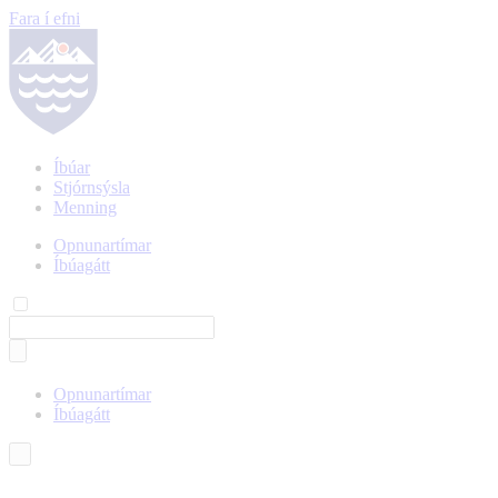
Fara í efni
Íbúar
Stjórnsýsla
Menning
Opnunartímar
Íbúagátt
Opnunartímar
Íbúagátt
Íslenska