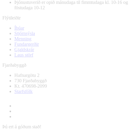
Þjónustuverið er opið mánudaga til fimmtudaga kl. 10-16 og
föstudaga 10-12
Flýtileiðir
Íbúar
Stjórnsýsla
Menning
Fundargerðir
Gjaldskrár
Laus störf
Fjarðabyggð
Hafnargötu 2
730 Fjarðabyggð
Kt. 470698-2099
Starfsfólk
Þú ert á góðum stað!