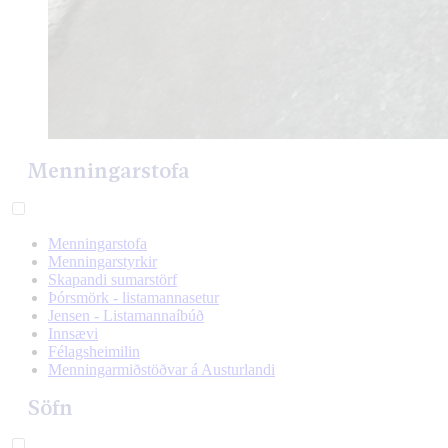
Menningarstofa
Menningarstofa
Menningarstyrkir
Skapandi sumarstörf
Þórsmörk - listamannasetur
Jensen - Listamannaíbúð
Innsævi
Félagsheimilin
Menningarmiðstöðvar á Austurlandi
Söfn