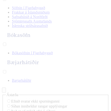
Söfnin í Fjarðabyggð
Frakkar á Íslandsmiðum
Safnahúsið á Norðfirði
Sjóminjasafn Austurlands
Íslenska stríðsárasafnið
Bókasöfn
Bókasöfnin í Fjarðabyggð
Bæjarhátíðir
Bæjarhátíðir
Ástæða
Efnið svarar ekki spurningunni
Síðan inniheldur rangar upplýsingar