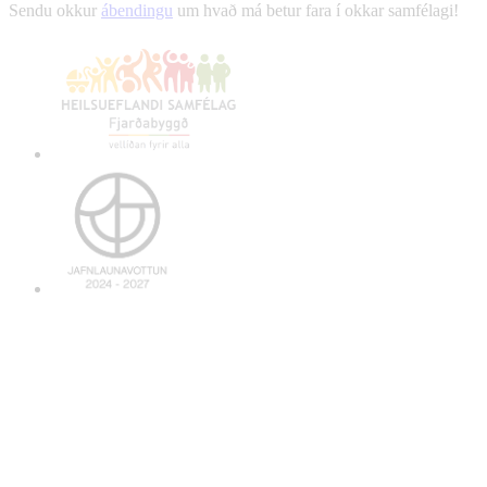
Sendu okkur
ábendingu
um hvað má betur fara í okkar samfélagi!