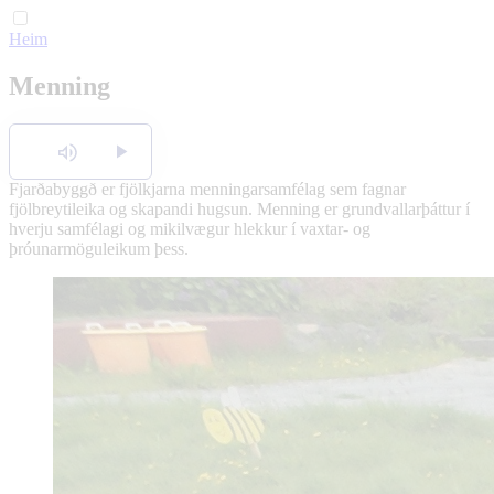
Heim
English
Menning
Polski
Hlusta
Fjarðabyggð er fjölkjarna menningarsamfélag sem fagnar
fjölbreytileika og skapandi hugsun. Menning er grundvallarþáttur í
hverju samfélagi og mikilvægur hlekkur í vaxtar- og
þróunarmöguleikum þess.