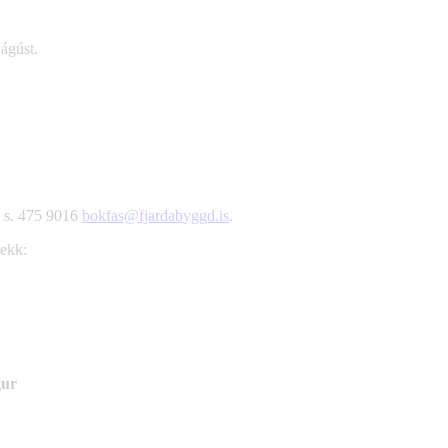
ágúst.
, s. 475 9016
bokfas@fjardabyggd.is
.
lekk:
gur