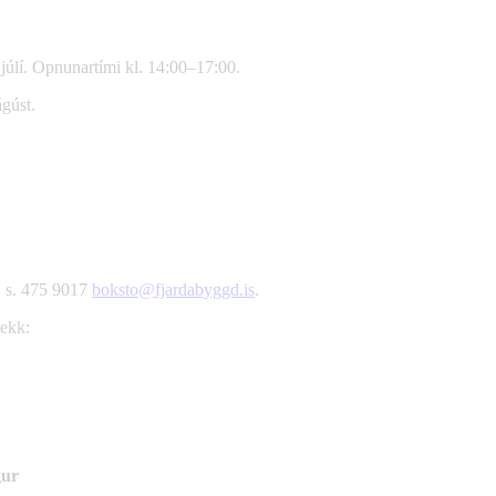
júlí. Opnunartími kl. 14:00–17:00.
gúst.
, s. 475 9017
boksto@fjardabyggd.is
.
lekk:
gur