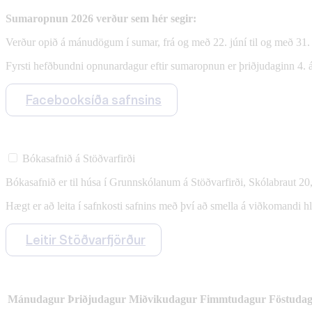
Sumaropnun 2026 verður sem hér segir:
Verður opið á mánudögum í sumar, frá og með 22. júní til og með 31. 
Fyrsti hefðbundni opnunardagur eftir sumaropnun er þriðjudaginn 4. á
Facebooksíða safnsins
Bókasafnið á Stöðvarfirði
Bókasafnið er til húsa í Grunnskólanum á Stöðvarfirði, Skólabraut 20
Hægt er að leita í safnkosti safnins með því að smella á viðkomandi h
Leitir Stöðvarfjörður
Mánudagur
Þriðjudagur
Miðvikudagur
Fimmtudagur
Föstuda