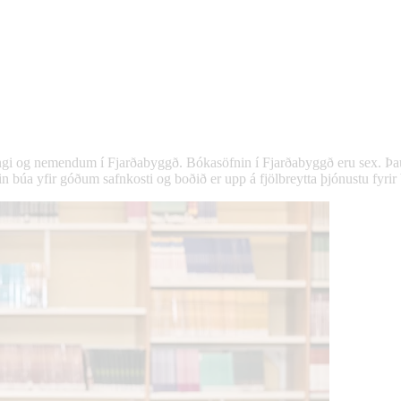
 og nemendum í Fjarðabyggð. Bókasöfnin í Fjarðabyggð eru sex. Þau eru
n búa yfir góðum safnkosti og boðið er upp á fjölbreytta þjónustu fyrir b