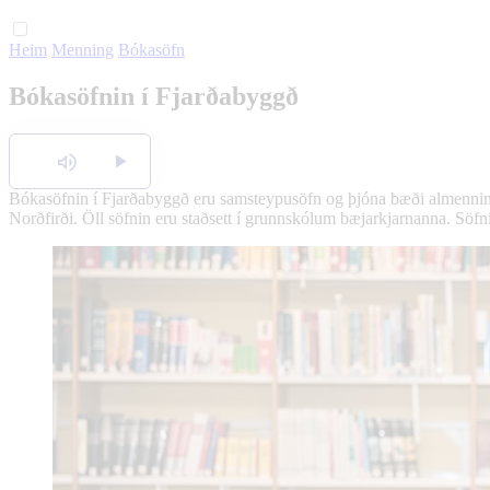
Heim
Menning
Bókasöfn
Bókasöfnin í Fjarðabyggð
Hlusta
Bókasöfnin í Fjarðabyggð eru samsteypusöfn og þjóna bæði almenningi
Norðfirði. Öll söfnin eru staðsett í grunnskólum bæjarkjarnanna. Söfni