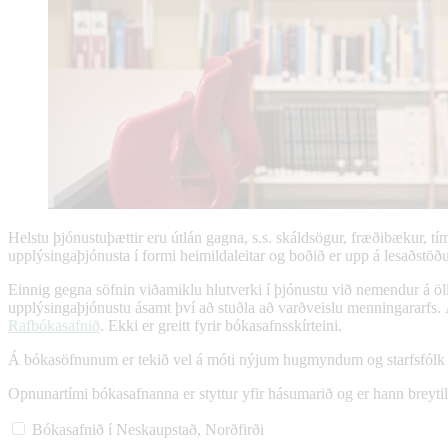
Helstu þjónustuþættir eru útlán gagna, s.s. skáldsögur, fræðibækur, t
upplýsingaþjónusta í formi heimildaleitar og boðið er upp á lesaðstöðu
Einnig gegna söfnin viðamiklu hlutverki í þjónustu við nemendur á öl
upplýsingaþjónustu ásamt því að stuðla að varðveislu menningararfs.
Rafbókasafnið
. Ekki er greitt fyrir bókasafnsskírteini.
Á bókasöfnunum er tekið vel á móti nýjum hugmyndum og starfsfólk þar
Opnunartími bókasafnanna er styttur yfir hásumarið og er hann breytil
Bókasafnið í Neskaupstað, Norðfirði