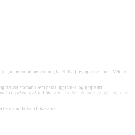
rki þegar kemur að nemendum, bæði til afþreyingar og náms. Veitt er
 fræðslustofnanir sem halda uppi virkri og fjölþættri
afnalán og aðgang að rafbókasafni.
Leiðbeiningar og upplýsingar um
ga heima undir hatti bókasafna.