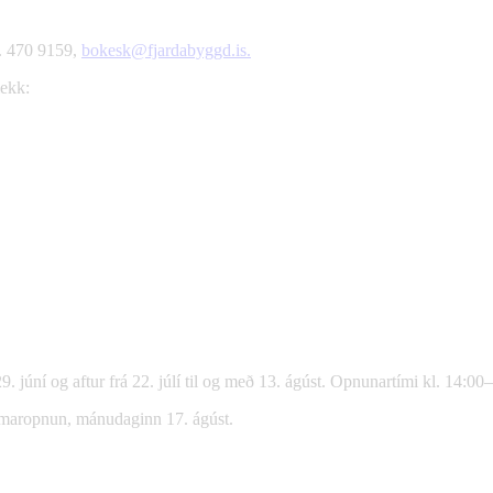
s. 470 9159,
bokesk@fjardabyggd.is.
lekk:
 júní og aftur frá 22. júlí til og með 13. ágúst. Opnunartími kl. 14:00
 sumaropnun, mánudaginn 17. ágúst.