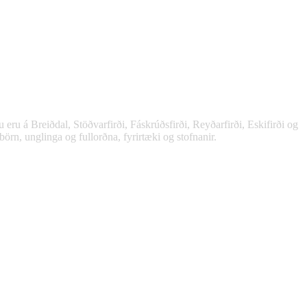
English
Polski
 á Breiðdal, Stöðvarfirði, Fáskrúðsfirði, Reyðarfirði, Eskifirði og
örn, unglinga og fullorðna, fyrirtæki og stofnanir.