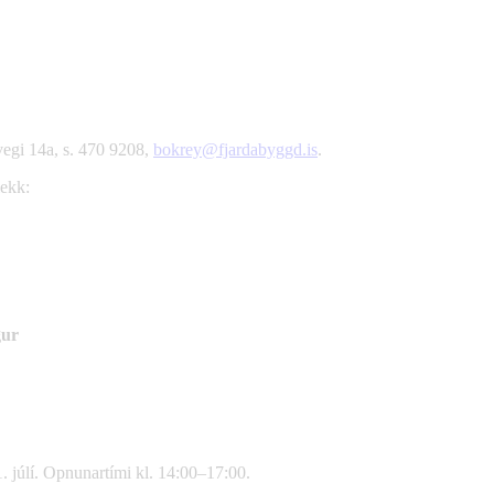
vegi 14a, s. 470 9208,
bokrey@fjardabyggd.is
.
lekk:
gur
. júlí. Opnunartími kl. 14:00–17:00.