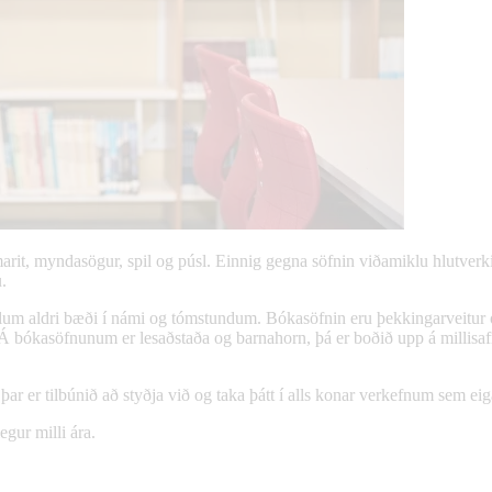
ímarit, myndasögur, spil og púsl. Einnig gegna söfnin viðamiklu hlutve
.
lum aldri bæði í námi og tómstundum. Bókasöfnin eru þekkingarveitur og
 Á bókasöfnunum er lesaðstaða og barnahorn, þá er boðið upp á millis
 er tilbúnið að styðja við og taka þátt í alls konar verkefnum sem ei
egur milli ára.