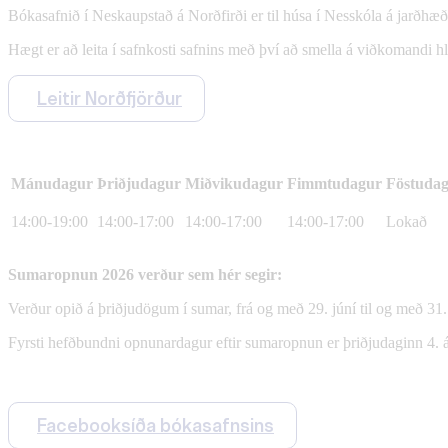
Bókasafnið í Neskaupstað á Norðfirði er til húsa í Nesskóla á jarðhæð
Hægt er að leita í safnkosti safnins með því að smella á viðkomandi h
Leitir Norðfjörður
Mánudagur
Þriðjudagur
Miðvikudagur
Fimmtudagur
Föstuda
14:00-19:00
14:00-17:00
14:00-17:00
14:00-17:00
Lokað
Sumaropnun 2026 verður sem hér segir:
Verður opið á þriðjudögum í sumar, frá og með 29. júní til og með 31.
Fyrsti hefðbundni opnunardagur eftir sumaropnun er þriðjudaginn 4. á
Facebooksíða bókasafnsins