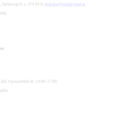
, Skólavegi 9, s. 470 9110,
boknes@fjardabyggd.is
.
lekk:
gur
 júlí. Opnunartími kl. 14:00–17:00.
gúst.