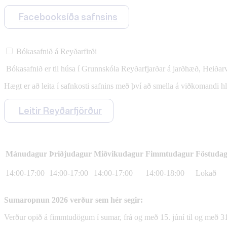
Facebooksíða safnsins
Bókasafnið á Reyðarfirði
Bókasafnið er til húsa í Grunnskóla Reyðarfjarðar á jarðhæð, Heiðar
Hægt er að leita í safnkosti safnins með því að smella á viðkomandi h
Leitir Reyðarfjörður
Mánudagur
Þriðjudagur
Miðvikudagur
Fimmtudagur
Föstuda
14:00-17:00
14:00-17:00
14:00-17:00
14:00-18:00
Lokað
Sumaropnun 2026 verður sem hér segir:
Verður opið á fimmtudögum í sumar, frá og með 15. júní til og með 31