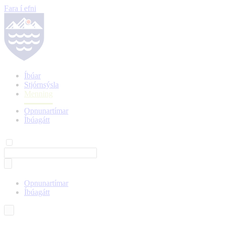
Fara í efni
Íbúar
Stjórnsýsla
Menning
Opnunartímar
Íbúagátt
Opnunartímar
Íbúagátt