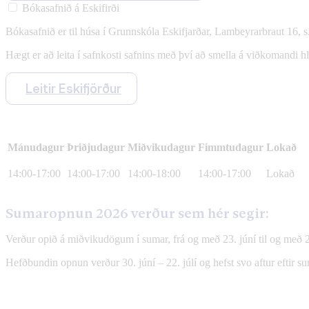
Bókasafnið á Eskifirði
Bókasafnið er til húsa í Grunnskóla Eskifjarðar, Lambeyrarbraut 16, 
Hægt er að leita í safnkosti safnins með því að smella á viðkomandi h
Leitir Eskifjörður
Mánudagur
Þriðjudagur
Miðvikudagur
Fimmtudagur
Lokað
14:00-17:00
14:00-17:00
14:00-18:00
14:00-17:00
Lokað
Sumaropnun 2026 verður sem hér segir:
Verður opið á miðvikudögum í sumar, frá og með 23. júní til og með 29.
Hefðbundin opnun verður 30. júní – 22. júlí og hefst svo aftur eftir