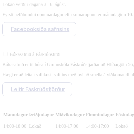
Lokað verður dagana 3.–6. ágúst.
Fyrsti hefðbundni opnunardagur eftir sumaropnun er mánudaginn 10. 
Facebooksíða safnsins
Bókasafnið á Fáskrúðsfirði
Bókasafnið er til húsa í Grunnskóla Fáskrúðsfjarðar að Hlíðargötu 56
Hægt er að leita í safnkosti safnins með því að smella á viðkomandi h
Leitir Fáskrúðsfjörður
Mánudagur
Þriðjudagur
Miðvikudagur
Fimmtudagur
Föstuda
14:00-18:00
Lokað
14:00-17:00
14:00-17:00
Lokað