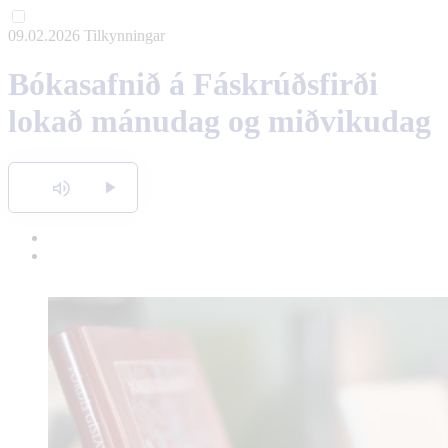
09.02.2026
Tilkynningar
English
Bókasafnið á Fáskrúðsfirði
Polski
lokað mánudag og miðvikudag
Hlusta