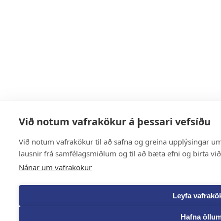
Við notum vafrakökur á þessari vefsíðu
Við notum vafrakökur til að safna og greina upplýsingar um 
lausnir frá samfélagsmiðlum og til að bæta efni og birta vi
Nánar um vafrakökur
Leyfa vafrakö
Hafna öllu