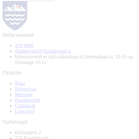
Hafðu samband
470 9000
fjardabyggd@fjardabyggd.is
Þjónustuverið er opið mánudaga til fimmtudaga kl. 10-16 og
föstudaga 10-12
Flýtileiðir
Íbúar
Stjórnsýsla
Menning
Fundargerðir
Gjaldskrár
Laus störf
Fjarðabyggð
Hafnargötu 2
730 Fjarðabyggð