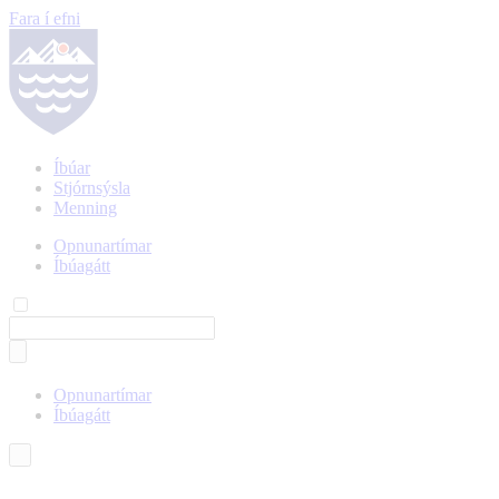
Fara í efni
Íbúar
Stjórnsýsla
Menning
Opnunartímar
Íbúagátt
Opnunartímar
Íbúagátt
Íslenska