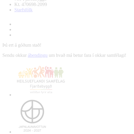
Kt. 470698-2099
Starfsfólk
Þú ert á góðum stað!
Sendu okkur
ábendingu
um hvað má betur fara í okkar samfélagi!