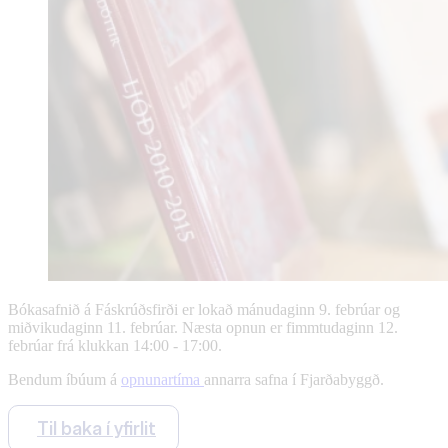
Bókasafnið á Fáskrúðsfirði er lokað mánudaginn 9. febrúar og
miðvikudaginn 11. febrúar. Næsta opnun er fimmtudaginn 12.
febrúar frá klukkan 14:00 - 17:00.
Bendum íbúum á
opnunartíma
annarra safna í Fjarðabyggð.
Til baka í yfirlit