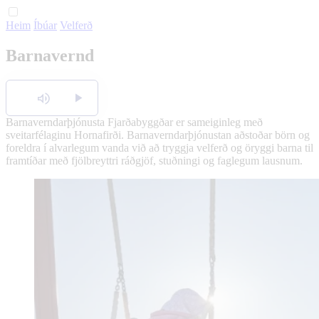
Heim
Íbúar
Velferð
English
Barnavernd
Polski
Hlusta
Barnaverndarþjónusta Fjarðabyggðar er sameiginleg með
sveitarfélaginu Hornafirði. Barnaverndarþjónustan aðstoðar börn og
foreldra í alvarlegum vanda við að tryggja velferð og öryggi barna til
framtíðar með fjölbreyttri ráðgjöf, stuðningi og faglegum lausnum.