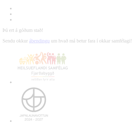
Þú ert á góðum stað!
Sendu okkur
ábendingu
um hvað má betur fara í okkar samfélagi!