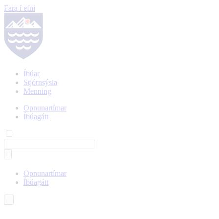
Fara í efni
Íbúar
Stjórnsýsla
Menning
Opnunartímar
Íbúagátt
Opnunartímar
Íbúagátt
Íslenska