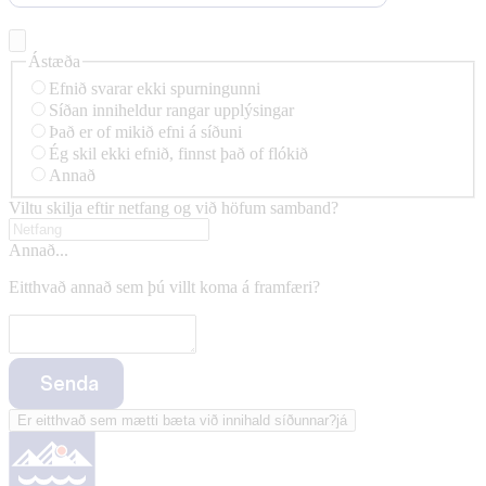
Ástæða
Efnið svarar ekki spurningunni
Síðan inniheldur rangar upplýsingar
Það er of mikið efni á síðuni
Ég skil ekki efnið, finnst það of flókið
Annað
Viltu skilja eftir netfang og við höfum samband?
Annað...
Eitthvað annað sem þú villt koma á framfæri?
Senda
Er eitthvað sem mætti bæta við innihald síðunnar?
já