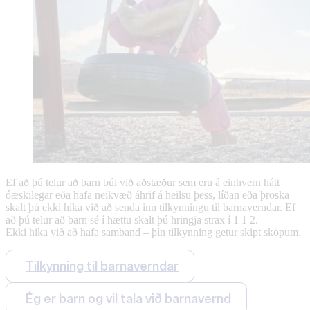
Ef að þú telur að barn búi við aðstæður sem eru á einhvern hátt
óæskilegar eða hafa neikvæð áhrif á heilsu þess, líðan eða þroska
skalt þú ekki hika við að senda inn tilkynningu til barnaverndar. Ef
að þú telur að barn sé í hættu skalt þú hringja strax í 1 1 2.
Ekki hika við að hafa samband – þín tilkynning getur skipt sköpum.
Tilkynning til barnaverndar
Ég er barn og vil tala við barnavernd