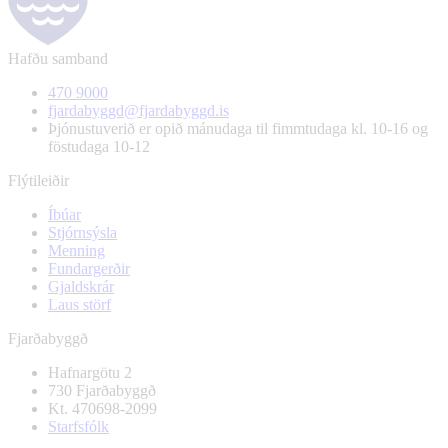
Hafðu samband
470 9000
fjardabyggd@fjardabyggd.is
Þjónustuverið er opið mánudaga til fimmtudaga kl. 10-16 og
föstudaga 10-12
Flýtileiðir
Íbúar
Stjórnsýsla
Menning
Fundargerðir
Gjaldskrár
Laus störf
Fjarðabyggð
Hafnargötu 2
730 Fjarðabyggð
Kt. 470698-2099
Starfsfólk