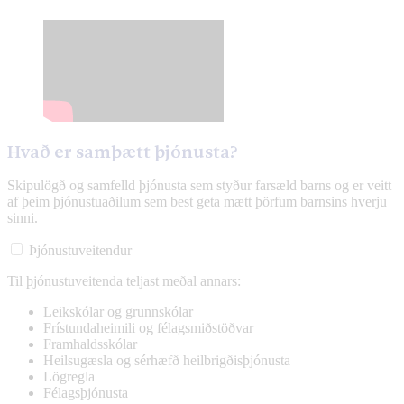
Hvað er samþætt þjónusta?
Skipulögð og samfelld þjónusta sem styður farsæld barns og er veitt
af þeim þjónustuaðilum sem best geta mætt þörfum barnsins hverju
sinni.
Þjónustuveitendur
Til þjónustuveitenda teljast meðal annars:
Leikskólar og grunnskólar
Frístundaheimili og félagsmiðstöðvar
Framhaldsskólar
Heilsugæsla og sérhæfð heilbrigðisþjónusta
Lögregla
Félagsþjónusta