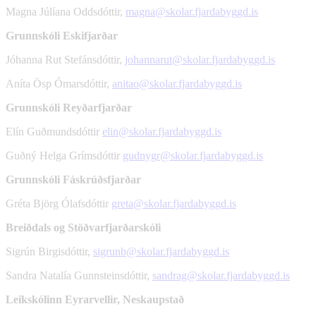
Magna Júlíana Oddsdóttir,
magna@skolar.fjardabyggd.is
Grunnskóli Eskifjarðar
Jóhanna Rut Stefánsdóttir,
johannarut@skolar.fjardabyggd.is
Aníta Ösp Ómarsdóttir,
anitao@skolar.fjardabyggd.is
Grunnskóli Reyðarfjarðar
Elín Guðmundsdóttir
elin@skolar.fjardabyggd.is
Guðný Helga Grímsdóttir
gudnygr@skolar.fjardabyggd.is
Grunnskóli Fáskrúðsfjarðar
Gréta Björg Ólafsdóttir
greta@skolar.fjardabyggd.is
Breiðdals og Stöðvarfjarðarskóli
Sigrún Birgisdóttir,
sigrunb@skolar.fjardabyggd.is
Sandra Natalía Gunnsteinsdóttir,
sandrag@skolar.fjardabyggd.is
Leikskólinn Eyrarvellir, Neskaupstað