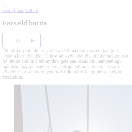
Heim
Íbúar
Velferð
English
Farsæld barna
Polski
Hlusta
Öll börn og foreldrar eiga rétt á að fá þá þjónustu sem þau þurfa,
þegar á þarf að halda. Til þess að styðja við að þau fái rétta þjónustu,
frá réttum aðilum á réttum tíma geta þau óskað eftir samþættingu
þjónustu í þágu farsældar barna. Hugtakið farsæld barna vísar í
aðstæður þar sem barn getur náð fullum þroska og heilsu á eigin
forsendum.