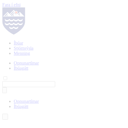
Fara í efni
Íbúar
Stjórnsýsla
Menning
Opnunartímar
Íbúagátt
Opnunartímar
Íbúagátt
Íslenska