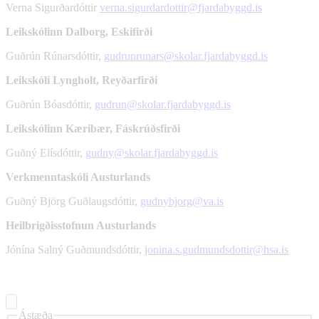
Verna Sigurðardóttir
verna.sigurdardottir@fjardabyggd.is
Leikskólinn Dalborg, Eskifirði
Guðrún Rúnarsdóttir,
gudrunrunars@skolar.fjardabyggd.is
Leikskóli Lyngholt, Reyðarfirði
Guðrún Bóasdóttir,
gudrun@skolar.fjardabyggd.is
Leikskólinn Kæribær, Fáskrúðsfirði
Guðný Elísdóttir,
gudny@skolar.fjardabyggd.is
Verkmenntaskóli Austurlands
Guðný Björg Guðlaugsdóttir,
gudnybjorg@va.is
Heilbrigðisstofnun Austurlands
Jónína Salný Guðmundsdóttir,
jonina.s.gudmundsdottir@hsa.is
Ástæða