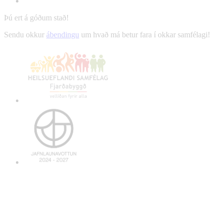
Þú ert á góðum stað!
Sendu okkur
ábendingu
um hvað má betur fara í okkar samfélagi!