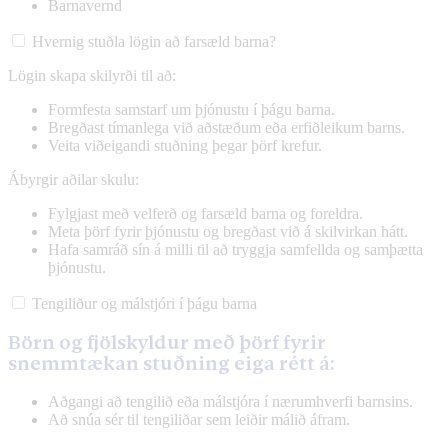
Barnavernd
Hvernig stuðla lögin að farsæld barna?
Lögin skapa skilyrði til að:
Formfesta samstarf um þjónustu í þágu barna.
Bregðast tímanlega við aðstæðum eða erfiðleikum barns.
Veita viðeigandi stuðning þegar þörf krefur.
Ábyrgir aðilar skulu:
Fylgjast með velferð og farsæld barna og foreldra.
Meta þörf fyrir þjónustu og bregðast við á skilvirkan hátt.
Hafa samráð sín á milli til að tryggja samfellda og samþætta
þjónustu.
Tengiliður og málstjóri í þágu barna
Börn og fjölskyldur með þörf fyrir
snemmtækan stuðning eiga rétt á:
Aðgangi að tengilið eða málstjóra í nærumhverfi barnsins.
Að snúa sér til tengiliðar sem leiðir málið áfram.