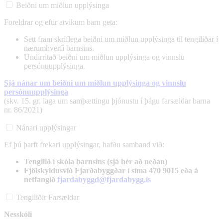
Beiðni um miðlun upplýsinga
Foreldrar og eftir atvikum barn geta:
Sett fram skriflega beiðni um miðlun upplýsinga til tengiliðar í
nærumhverfi barnsins.
Undirritað beiðni um miðlun upplýsinga og vinnslu
persónuupplýsinga.
Sjá nánar um beiðni um miðlun upplýsinga og vinnslu
persónuupplýsinga
(skv. 15. gr. laga um samþættingu þjónustu í þágu farsældar barna
nr. 86/2021)
Nánari upplýsingar
Ef þú þarft frekari upplýsingar, hafðu samband við:
Tengilið í skóla barnsins (sjá hér að neðan)
Fjölskyldusvið Fjarðabyggðar í síma 470 9015 eða á
netfangið
fjardabyggd@fjardabygg.is
Tengiliðir Farsældar
Nesskóli