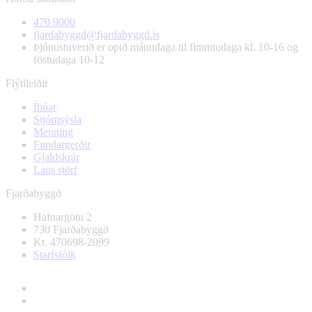
470 9000
fjardabyggd@fjardabyggd.is
Þjónustuverið er opið mánudaga til fimmtudaga kl. 10-16 og
föstudaga 10-12
Flýtileiðir
Íbúar
Stjórnsýsla
Menning
Fundargerðir
Gjaldskrár
Laus störf
Fjarðabyggð
Hafnargötu 2
730 Fjarðabyggð
Kt. 470698-2099
Starfsfólk