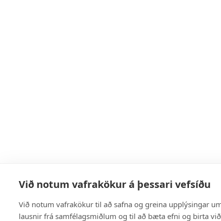
Við notum vafrakökur á þessari vefsíðu
Við notum vafrakökur til að safna og greina upplýsingar um 
lausnir frá samfélagsmiðlum og til að bæta efni og birta vi