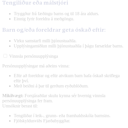
Tengiliður eða málstjóri
Tryggður frá fæðingu barns og til 18 ára aldurs.
Einnig fyrir foreldra á meðgöngu.
Barn og/eða foreldrar geta óskað eftir:
Virku samstarfi milli þjónustuaðila.
Upplýsingamiðlun milli þjónustuaðila í þágu farsældar barns.
Vinnsla persónuupplýsinga
Persónuupplýsingar má aðeins vinna:
Eftir að foreldrar og eftir atvikum barn hafa óskað skriflega
eftir því.
Með beiðni á þar til gerðum eyðublöðum.
Mikilvægt:
Forsjáraðilar skulu kynna sér hvernig vinnsla
persónuupplýsinga fer fram.
Umsóknir berast til:
Tengiliðar í leik-, grunn- eða framhaldsskóla barnsins.
Fjölskyldusviðs Fjarðabyggðar.