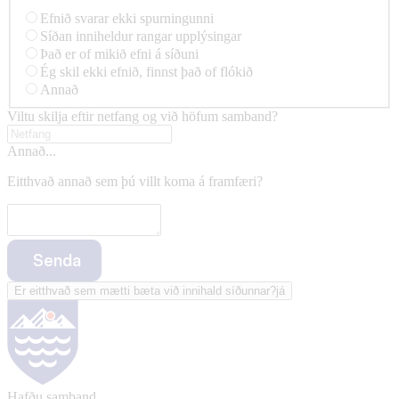
Efnið svarar ekki spurningunni
Síðan inniheldur rangar upplýsingar
Það er of mikið efni á síðuni
Ég skil ekki efnið, finnst það of flókið
Annað
Viltu skilja eftir netfang og við höfum samband?
Annað...
Eitthvað annað sem þú villt koma á framfæri?
Senda
Er eitthvað sem mætti bæta við innihald síðunnar?
já
Hafðu samband