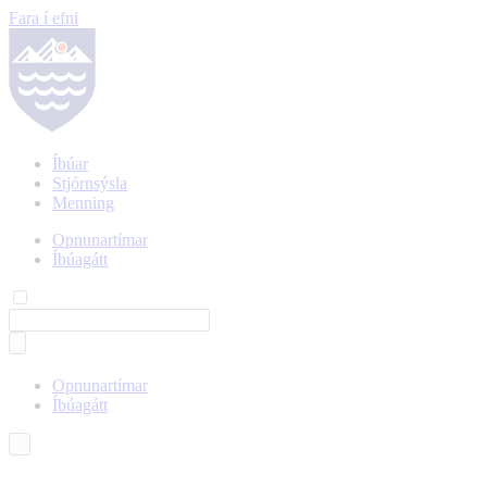
Fara í efni
Íbúar
Stjórnsýsla
Menning
Opnunartímar
Íbúagátt
Opnunartímar
Íbúagátt
Íslenska