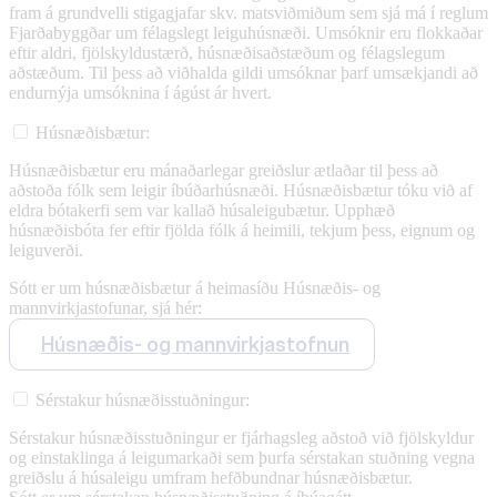
fram á grundvelli stigagjafar skv. matsviðmiðum sem sjá má í reglum
Fjarðabyggðar um félagslegt leiguhúsnæði. Umsóknir eru flokkaðar
eftir aldri, fjölskyldustærð, húsnæðisaðstæðum og félagslegum
aðstæðum. Til þess að viðhalda gildi umsóknar þarf umsækjandi að
endurnýja umsóknina í ágúst ár hvert.
Húsnæðisbætur:
Húsnæðisbætur eru mánaðarlegar greiðslur ætlaðar til þess að
aðstoða fólk sem leigir íbúðarhúsnæði. Húsnæðisbætur tóku við af
eldra bótakerfi sem var kallað húsaleigubætur. Upphæð
húsnæðisbóta fer eftir fjölda fólk á heimili, tekjum þess, eignum og
leiguverði.
Sótt er um húsnæðisbætur á heimasíðu Húsnæðis- og
mannvirkjastofunar, sjá hér:
Húsnæðis- og mannvirkjastofnun
Sérstakur húsnæðisstuðningur:
Sérstakur húsnæðisstuðningur er fjárhagsleg aðstoð við fjölskyldur
og einstaklinga á leigumarkaði sem þurfa sérstakan stuðning vegna
greiðslu á húsaleigu umfram hefðbundnar húsnæðisbætur.