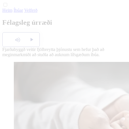
Heim
Íbúar
Velferð
English
Félagsleg úrræði
Polski
Hlusta
Fjarðabyggð veitir fjölbreytta þjónustu sem hefur það að
meginmarkmiði að stuðla að auknum lífsgæðum íbúa.