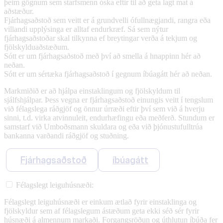
þeim gögnum sem starfsmenn óska eftir til að geta lagt mat á
aðstæður.
Fjárhagsaðstoð sem veitt er á grundvelli ófullnægjandi, rangra eða
villandi upplýsinga er alltaf endurkræf. Sá sem nýtur
fjárhagsaðstoðar skal tilkynna ef breytingar verða á tekjum og
fjölskylduaðstæðum.
Sótt er um fjárhagsaðstoð með því að smella á hnappinn hér að
neðan.
Sótt er um sértæka fjárhagsaðstoð í gegnum íbúagátt hér að neðan.
Markmiðið er að hjálpa einstaklingum og fjölskyldum til
sjálfshjálpar. Þess vegna er fjárhagsaðstoð einungis veitt í tengslum
við félagslega ráðgjöf og önnur úrræði eftir því sem við á hverju
sinni, t.d. virka atvinnuleit, endurhæfingu eða meðferð. Stundum er
samstarf við Umboðsmann skuldara og eða við þjónustufulltrúa
bankanna varðandi ráðgjöf og stuðning.
Fjárhagsaðstoð
íbúagátt
Félagslegt leiguhúsnæði:
Félagslegt leiguhúsnæði er einkum ætlað fyrir einstaklinga og
fjölskyldur sem af félagslegum ástæðum geta ekki séð sér fyrir
húsnæði á almennum markaði. Forgangsröðun og úthlutun íbúða fer