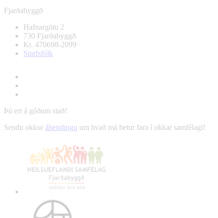
Fjarðabyggð
Hafnargötu 2
730 Fjarðabyggð
Kt. 470698-2099
Starfsfólk
Þú ert á góðum stað!
Sendu okkur
ábendingu
um hvað má betur fara í okkar samfélagi!