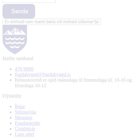
Senda
Er eitthvað sem mætti bæta við innihald síðunnar?
já
Hafðu samband
470 9000
fjardabyggd@fjardabyggd.is
Þjónustuverið er opið mánudaga til fimmtudaga kl. 10-16 og
föstudaga 10-12
Flýtileiðir
Íbúar
Stjórnsýsla
Menning
Fundargerðir
Gjaldskrár
Laus störf