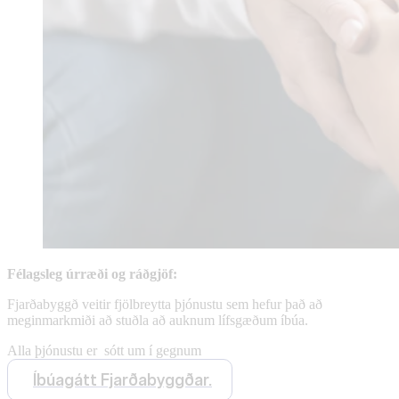
Félagsleg úrræði og ráðgjöf:
Fjarðabyggð veitir fjölbreytta þjónustu sem hefur það að
meginmarkmiði að stuðla að auknum lífsgæðum íbúa.
Alla þjónustu er sótt um í gegnum
Íbúagátt Fjarðabyggðar.