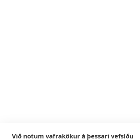
Við notum vafrakökur á þessari vefsíðu