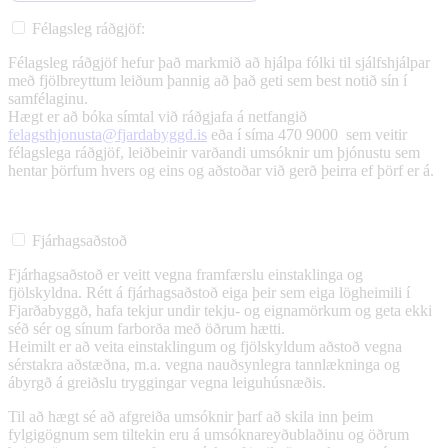
Félagsleg ráðgjöf:
Félagsleg ráðgjöf hefur það markmið að hjálpa fólki til sjálfshjálpar
með fjölbreyttum leiðum þannig að það geti sem best notið sín í
samfélaginu.
Hægt er að bóka símtal við ráðgjafa á netfangið
felagsthjonusta@fjardabyggd.is
eða í síma 470 9000 sem veitir
félagslega ráðgjöf, leiðbeinir varðandi umsóknir um þjónustu sem
hentar þörfum hvers og eins og aðstoðar við gerð þeirra ef þörf er á.
Fjárhagsaðstoð
Fjárhagsaðstoð er veitt vegna framfærslu einstaklinga og
fjölskyldna. Rétt á fjárhagsaðstoð eiga þeir sem eiga lögheimili í
Fjarðabyggð, hafa tekjur undir tekju- og eignamörkum og geta ekki
séð sér og sínum farborða með öðrum hætti.
Heimilt er að veita einstaklingum og fjölskyldum aðstoð vegna
sérstakra aðstæðna, m.a. vegna nauðsynlegra tannlækninga og
ábyrgð á greiðslu tryggingar vegna leiguhúsnæðis.
Til að hægt sé að afgreiða umsóknir þarf að skila inn þeim
fylgigögnum sem tiltekin eru á umsóknareyðublaðinu og öðrum