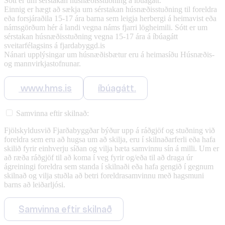
Sótt er um sérstakan húsnæðisstuðning á íbúagátt.
Einnig er hægt að sækja um sérstakan húsnæðisstuðning til foreldra
eða forsjáraðila 15-17 ára barna sem leigja herbergi á heimavist eða
námsgörðum hér á landi vegna náms fjarri lögheimili. Sótt er um
sérstakan húsnæðisstuðning vegna 15-17 ára á íbúagátt
sveitarfélagsins á fjardabyggd.is
Nánari upplýsingar um húsnæðisbætur eru á heimasíðu Húsnæðis-
og mannvirkjastofnunar.
www.hms.is
íbúagátt.
Samvinna eftir skilnað:
Fjölskyldusvið Fjarðabyggðar býður upp á ráðgjöf og stuðning við
foreldra sem eru að hugsa um að skilja, eru í skilnaðarferli eða hafa
skilið fyrir einhverju síðan og vilja bæta samvinnu sín á milli. Um er
að ræða ráðgjöf til að koma í veg fyrir og/eða til að draga úr
ágreiningi foreldra sem standa í skilnaði eða hafa gengið í gegnum
skilnað og vilja stuðla að betri foreldrasamvinnu með hagsmuni
barns að leiðarljósi.
Samvinna eftir skilnað