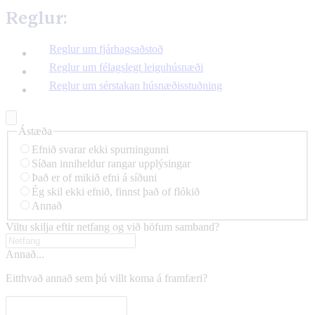
Reglur:
Reglur um fjárhagsaðstoð
Reglur um félagslegt leiguhúsnæði
Reglur um sérstakan húsnæðisstuðning
Ástæða
Efnið svarar ekki spurningunni
Síðan inniheldur rangar upplýsingar
Það er of mikið efni á síðuni
Ég skil ekki efnið, finnst það of flókið
Annað
Viltu skilja eftir netfang og við höfum samband?
Annað...
Eitthvað annað sem þú villt koma á framfæri?