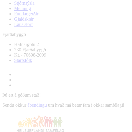
Stjórnsýsla
Menning
Fundargerðir
Gjaldskrár
Laus störf
Fjarðabyggð
Hafnargötu 2
730 Fjarðabyggð
Kt. 470698-2099
Starfsfólk
Þú ert á góðum stað!
Sendu okkur
ábendingu
um hvað má betur fara í okkar samfélagi!