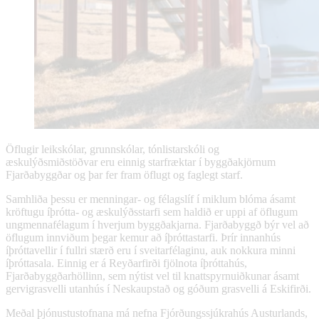
Öflugir leikskólar, grunnskólar, tónlistarskóli og
æskulýðsmiðstöðvar eru einnig starfræktar í byggðakjörnum
Fjarðabyggðar og þar fer fram öflugt og faglegt starf.
Samhliða þessu er menningar- og félagslíf í miklum blóma ásamt
kröftugu íþrótta- og æskulýðsstarfi sem haldið er uppi af öflugum
ungmennafélagum í hverjum byggðakjarna. Fjarðabyggð býr vel að
öflugum innviðum þegar kemur að íþróttastarfi. Þrír innanhús
íþróttavellir í fullri stærð eru í sveitarfélaginu, auk nokkura minni
íþróttasala. Einnig er á Reyðarfirði fjölnota íþróttahús,
Fjarðabyggðarhöllinn, sem nýtist vel til knattspyrnuiðkunar ásamt
gervigrasvelli utanhús í Neskaupstað og góðum grasvelli á Eskifirði.
Meðal þjónustustofnana má nefna Fjórðungssjúkrahús Austurlands,