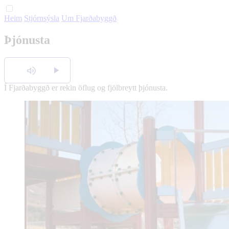
Heim
Stjórnsýsla
Um Fjarðabyggð
English
Þjónusta
Polski
Hlusta
Í Fjarðabyggð er rekin öflug og fjölbreytt þjónusta.