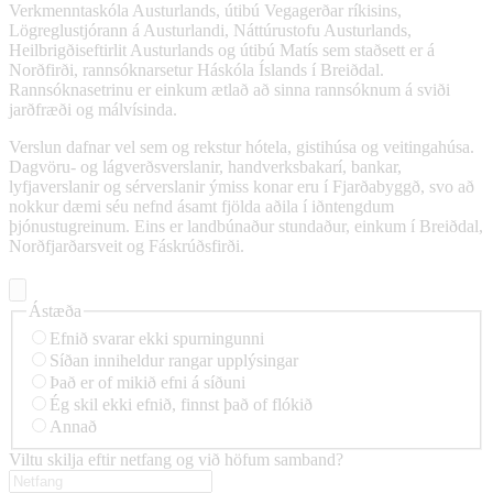
Verkmenntaskóla Austurlands, útibú Vegagerðar ríkisins,
Lögreglustjórann á Austurlandi, Náttúrustofu Austurlands,
Heilbrigðiseftirlit Austurlands og útibú Matís sem staðsett er á
Norðfirði, rannsóknarsetur Háskóla Íslands í Breiðdal.
Rannsóknasetrinu er einkum ætlað að sinna rannsóknum á sviði
jarðfræði og málvísinda.
Verslun dafnar vel sem og rekstur hótela, gistihúsa og veitingahúsa.
Dagvöru- og lágverðsverslanir, handverksbakarí, bankar,
lyfjaverslanir og sérverslanir ýmiss konar eru í Fjarðabyggð, svo að
nokkur dæmi séu nefnd ásamt fjölda aðila í iðntengdum
þjónustugreinum. Eins er landbúnaður stundaður, einkum í Breiðdal,
Norðfjarðarsveit og Fáskrúðsfirði.
Ástæða
Efnið svarar ekki spurningunni
Síðan inniheldur rangar upplýsingar
Það er of mikið efni á síðuni
Ég skil ekki efnið, finnst það of flókið
Annað
Viltu skilja eftir netfang og við höfum samband?