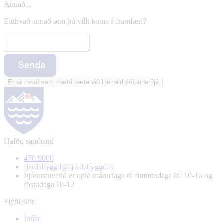
Annað...
Eitthvað annað sem þú villt koma á framfæri?
Senda
Er eitthvað sem mætti bæta við innihald síðunnar?
já
Hafðu samband
470 9000
fjardabyggd@fjardabyggd.is
Þjónustuverið er opið mánudaga til fimmtudaga kl. 10-16 og
föstudaga 10-12
Flýtileiðir
Íbúar