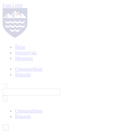
Fara í efni
Íbúar
Stjórnsýsla
Menning
Opnunartímar
Íbúagátt
Opnunartímar
Íbúagátt
Íslenska