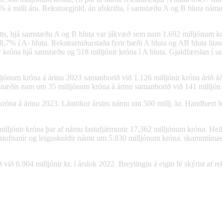
á milli ára. Rekstrargjöld, án afskrifta, í samstæðu A og B hluta námu
tts, hjá samstæðu A og B hluta var jákvæð sem nam 1.692 milljónum kró
 í A- hluta. Rekstrarniðurstaða fyrir bæði A hluta og AB hluta litast
 króna hjá samstæðu og 518 milljónir króna í A hluta. Gjaldfærslan í s
ónum króna á árinu 2023 samanborið við 1.126 milljónir króna árið áður
úsnæðis nam um 35 milljónum króna á árinu samanborið við 141 milljón
róna á árinu 2023. Lántökur ársins námu um 500 millj. kr. Handbært fé
4 milljónir króna þar af námu fastafjármunir 17.362 milljónum króna. 
astofnanir og leiguskuldir námu um 5.830 milljónum króna, skammtímask
ið 6.904 milljónir kr. í árslok 2022. Breytingin á eigin fé skýrist af r