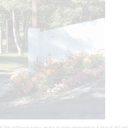
0.568 milljónum króna, en þar af námu rekstrartekjur A hluta 8.497 mi