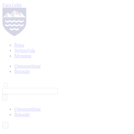
Fara í efni
Íbúar
Stjórnsýsla
Menning
Opnunartímar
Íbúagátt
Opnunartímar
Íbúagátt