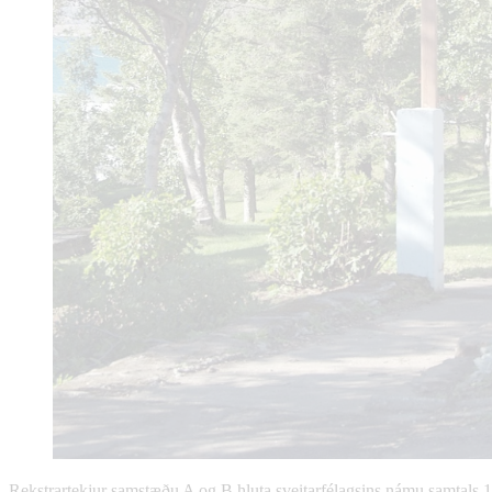
Rekstrartekjur samstæðu A og B hluta sveitarfélagsins námu samtals 1