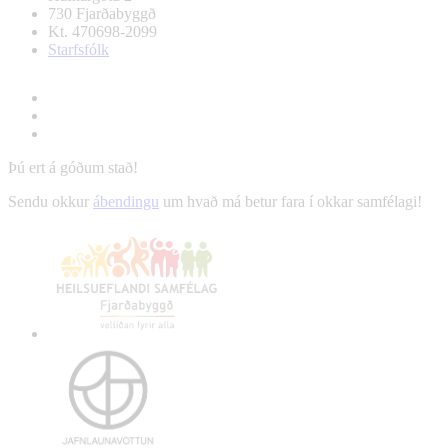
730 Fjarðabyggð
Kt. 470698-2099
Starfsfólk
Þú ert á góðum stað!
Sendu okkur
ábendingu
um hvað má betur fara í okkar samfélagi!