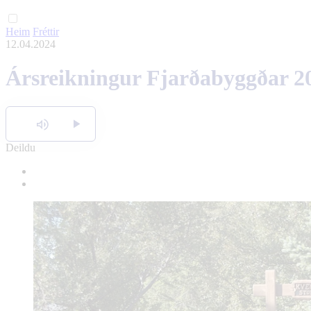
Heim
Fréttir
12.04.2024
Ársreikningur Fjarðabyggðar 20
Hlusta
Deildu