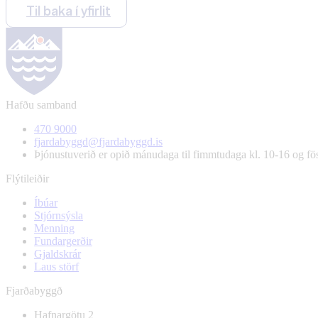
Til baka í yfirlit
Hafðu samband
470 9000
fjardabyggd@fjardabyggd.is
Þjónustuverið er opið mánudaga til fimmtudaga kl. 10-16 og f
Flýtileiðir
Íbúar
Stjórnsýsla
Menning
Fundargerðir
Gjaldskrár
Laus störf
Fjarðabyggð
Hafnargötu 2