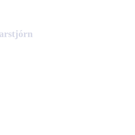
English
Polski
arstjórn