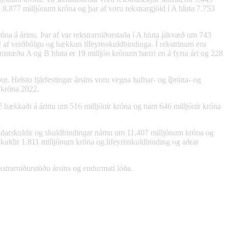
 8.877 milljónum króna og þar af voru rekstrargjöld í A hluta 7.753
na á árinu. Þar af var rekstrarniðurstaða í A hluta jákvæð um 743
 af verðbólgu og hækkun lífeyrisskuldbindinga. Í rekstrinum eru
amstæðu A og B hluta er 19 milljón krónum hærri en á fyrra ári og 228
. Helstu fjárfestingar ársins voru vegna hafnar- og íþrótta- og
 króna 2022.
 hækkaði á árinu um 516 milljónir króna og nam 646 milljónir króna
Heildarskuldir og skuldbindingar námu um 11.407 milljónum króna og
uldir 1.811 milljónum króna og lifeyrisskuldbinding og aðrar
ekstrarniðurstöðu ársins og endurmati lóða.