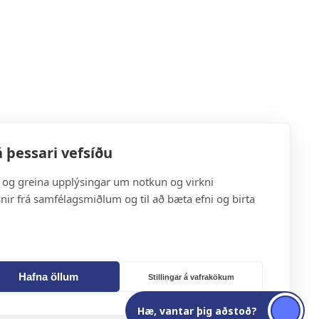
 þessari vefsíðu
a og greina upplýsingar um notkun og virkni
snir frá samfélagsmiðlum og til að bæta efni og birta
Hafna öllum
Stillingar á vafrakökum
Hæ, vantar þig aðstoð?