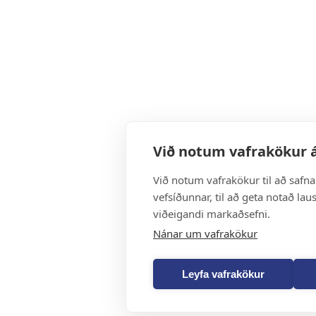
Við notum vafrakökur á
Við notum vafrakökur til að safn
vefsíðunnar, til að geta notað lau
viðeigandi markaðsefni.
Nánar um vafrakökur
Leyfa vafrakökur