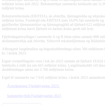
milljónir króna árið 2022. Rekstrartekjur samstæðu hækkuðu um 11,9% 
milljónir króna.
Rekstrarniðurstaða (EBITDA), án afskrifta, fjármagnsliða og tekjuska
milljónir króna. Framlegð eða EBITDA nam 16,0% hjá samstæðu og 8,7%
gjaldfærðar fjármunatekjur og fjármagnsgjöld að fjárhæð 622 milljónir
milljónum króna hærri fjárhæð en áætlun ársins gerði ráð fyrir.
Fjárfestingahreyfingar í samstæðu A og B hluta námu samtals 888 millj
skólamannvirkja auk fráveitu. Söluverð rekstrarfjármuna og íbúðarh
Afborganir langtímalána og leiguskuldbindinga námu 566 milljónum k
kr. í árslok 2023.
Eignir sveitarfélagsins voru í lok árs 2023 samtals að fjárhæð 19.02
hækkuðu á milli ára um 443 milljónir króna. Langtímaskuldir við lán
skuldbindingar námu um 3.766 milljónum króna.
Eigið fé samstæðu var 7.616 milljónir króna. í árslok 2023 samanborið v
Ársreikningur Fjarðabyggðar 2023.
Samstæðuyfirlit Fjarðabyggðar 2023
.