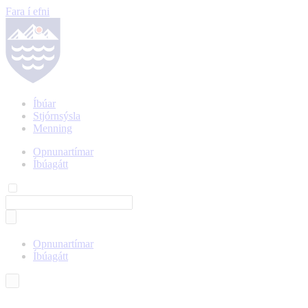
Fara í efni
Íbúar
Stjórnsýsla
Menning
Opnunartímar
Íbúagátt
Opnunartímar
Íbúagátt
Íslenska