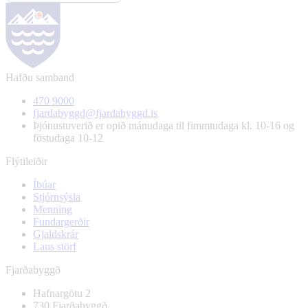
Hafðu samband
470 9000
fjardabyggd@fjardabyggd.is
Þjónustuverið er opið mánudaga til fimmtudaga kl. 10-16 og
föstudaga 10-12
Flýtileiðir
Íbúar
Stjórnsýsla
Menning
Fundargerðir
Gjaldskrár
Laus störf
Fjarðabyggð
Hafnargötu 2
730 Fjarðabyggð