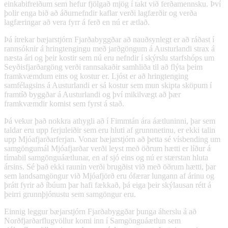
einkabifreiðum sem hefur fjölgað mjög í takt við ferðamennsku. Því
þolir enga bið að áðurnefndir kaflar verði lagfærðir og verða
lagfæringar að vera fyrr á ferð en nú er ætlað.
Þá ítrekar bæjarstjórn Fjarðabyggðar að nauðsynlegt er að ráðast í
rannsóknir á hringtengingu með jarðgöngum á Austurlandi strax á
næsta ári og þeir kostir sem nú eru nefndir í skýrslu starfshóps um
Seyðisfjarðargöng verði rannsakaðir samhliða til að flýta þeim
framkvæmdum eins og kostur er. Ljóst er að hringtenging
samfélagsins á Austurlandi er sá kostur sem mun skipta sköpum í
framtíð byggðar á Austurlandi og því mikilvægt að þær
framkvæmdir komist sem fyrst á stað.
Þá vekur það nokkra athygli að í Fimmtán ára áætluninni, þar sem
taldar eru upp ferjuleiðir sem eru hluti af grunnnetinu, er ekki talin
upp Mjóafjarðarferjan. Vonar bæjarstjórn að þetta sé vísbending um
samgöngumál Mjóafjarðar verði leyst með öðrum hætti er líður á
tímabil samgönguáætlunar, en af sjó eins og nú er stærstan hluta
ársins. Sé það ekki raunin verði brugðist við með öðrum hætti, þar
sem landsamgöngur við Mjóafjörð eru ófærar lungann af árinu og
þrátt fyrir að íbúum þar hafi fækkað, þá eiga þeir skýlausan rétt á
þeirri grunnþjónustu sem samgöngur eru.
Einnig leggur bæjarstjórn Fjarðabyggðar þunga áherslu á að
Norðfjarðarflugvöllur komi inn í Samgönguáætlun sem