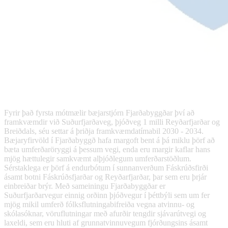
Fyrir það fyrsta mótmælir bæjarstjórn Fjarðabyggðar því að
framkvæmdir við Suðurfjarðaveg, þjóðveg 1 milli Reyðarfjarðar og
Breiðdals, séu settar á þriðja framkvæmdatímabil 2030 - 2034.
Bæjaryfirvöld í Fjarðabyggð hafa margoft bent á þá miklu þörf að
bæta umferðaröryggi á þessum vegi, enda eru margir kaflar hans
mjög hættulegir samkvæmt alþjóðlegum umferðarstöðlum.
Sérstaklega er þörf á endurbótum í sunnanverðum Fáskrúðsfirði
ásamt botni Fáskrúðsfjarðar og Reyðarfjarðar, þar sem eru þrjár
einbreiðar brýr. Með sameiningu Fjarðabyggðar er
Suðurfjarðarvegur einnig orðinn þjóðvegur í þéttbýli sem um fer
mjög mikil umferð fólksflutningabifreiða vegna atvinnu- og
skólasóknar, vöruflutningar með afurðir tengdir sjávarútvegi og
laxeldi, sem eru hluti af grunnatvinnuvegum fjórðungsins ásamt