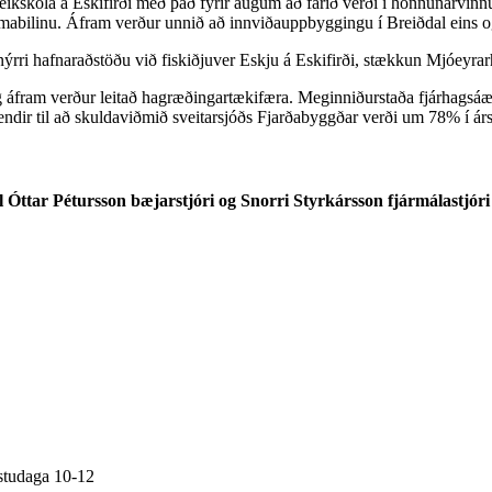
leikskóla á Eskifirði með það fyrir augum að farið verði í hönnunarvi
ímabilinu. Áfram verður unnið að innviðauppbyggingu í Breiðdal eins 
rri hafnaraðstöðu við fiskiðjuver Eskju á Eskifirði, stækkun Mjóeyrarh
 áfram verður leitað hagræðingartækifæra. Meginniðurstaða fjárhagsáætlun
endir til að skuldaviðmið sveitarsjóðs Fjarðabyggðar verði um 78% í ár
ttar Pétursson bæjarstjóri og Snorri Styrkársson fjármálastjóri 
östudaga 10-12