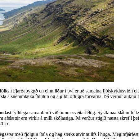
ólks í Fjarðabyggð en einn liður í því er að sameina fjölskyldusvið í eit
sla á snemmtæka íhlutun og á gildi öflugra forvarna. Þá verður auknu fé v
ndast fyllilega samanburð við önnur sveitarfélög. Systkinaafsláttur leiks
slættir eru virkir á milli skólastiga. Þá verður stigið næsta skref í þei
0 kr.
egastar með fjölgun íbúa og hag sterks atvinnulífs í huga. Meginfjárfest