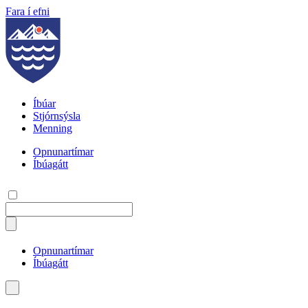
Fara í efni
Íbúar
Stjórnsýsla
Menning
Opnunartímar
Íbúagátt
Opnunartímar
Íbúagátt