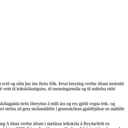
t svið og ráða þar inn fleira fólk. Þessi breyting verður áfram innleidd
eitt til leikskólastigsins, til menningarmála og til málefna eldri
kólagjalda helst óbreyttur á milli ára og eru gjöld vegna leik- og
rri stefnu að gera skólamáltíðir í grunnskólum gjaldfrjálsar en máltíðir
ing A hluta verður áfram í stækkun leikskóla á Reyðarfirði en