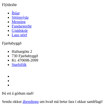
Flýtileiðir
Íbúar
Stjórnsýsla
Menning
Fundargerðir
Gjaldskrár
Laus störf
Fjarðabyggð
Hafnargötu 2
730 Fjarðabyggð
Kt. 470698-2099
Starfsfólk
Þú ert á góðum stað!
Sendu okkur
ábendingu
um hvað má betur fara í okkar samfélagi!