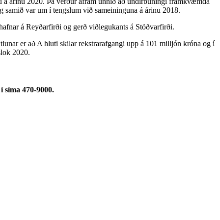
nnu á árinu 2020. Þá verður áfram unnið að undirbúningi framkvæmda
og samið var um í tengslum við sameininguna á árinu 2018.
afnar á Reyðarfirði og gerð viðlegukants á Stöðvarfirði.
ar er að A hluti skilar rekstrarafgangi upp á 101 milljón króna og í
slok 2020.
í síma 470-9000.