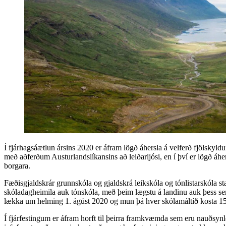
Í fjárhagsáætlun ársins 2020 er áfram lögð áhersla á velferð fjölskylduf
með aðferðum Austurlandslíkansins að leiðarljósi, en í því er lögð áher
borgara.
Fæðisgjaldskrár grunnskóla og gjaldskrá leikskóla og tónlistarskóla sta
skóladagheimila auk tónskóla, með þeim lægstu á landinu auk þess sem af
lækka um helming 1. ágúst 2020 og mun þá hver skólamáltíð kosta 15
Í fjárfestingum er áfram horft til þeirra framkvæmda sem eru nauðsynl