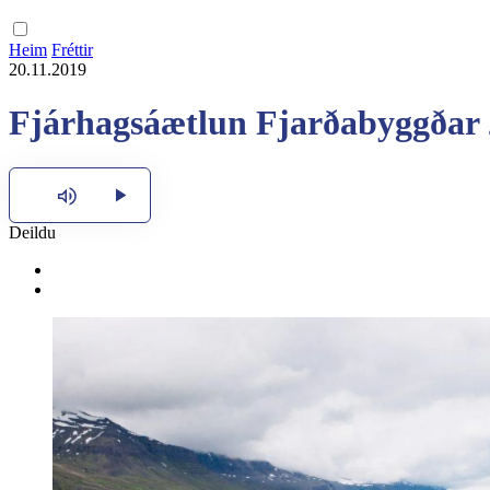
Heim
Fréttir
20.11.2019
Fjárhagsáætlun Fjarðabyggðar
Hlusta
Deildu