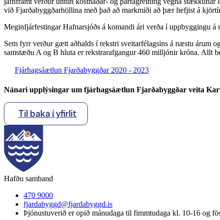
jafnframt verður unnin kostnaðar- og þarfagreining vegna stækkunar 
við Fjarðabyggðarhöllina með það að markmiði að þær hefjist á kjört
Meginfjárfestingar Hafnarsjóðs á komandi ári verða í uppbyggingu á ný
Sem fyrr verður gætt aðhalds í rekstri sveitarfélagsins á næstu árum og
samstæðu A og B hluta er rekstrarafgangur 460 milljónir króna. Allt b
Fjárhagsáætlun Fjarðabyggðar 2020 - 2023
Nánari upplýsingar um fjárhagsáætlun Fjarðabyggðar veita Karl Ó
Til baka í yfirlit
Hafðu samband
470 9000
fjardabyggd@fjardabyggd.is
Þjónustuverið er opið mánudaga til fimmtudaga kl. 10-16 og f