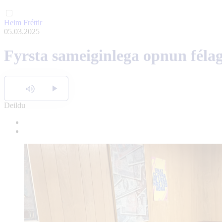
Heim
Fréttir
05.03.2025
Fyrsta sameiginlega opnun féla
Hlusta
Deildu