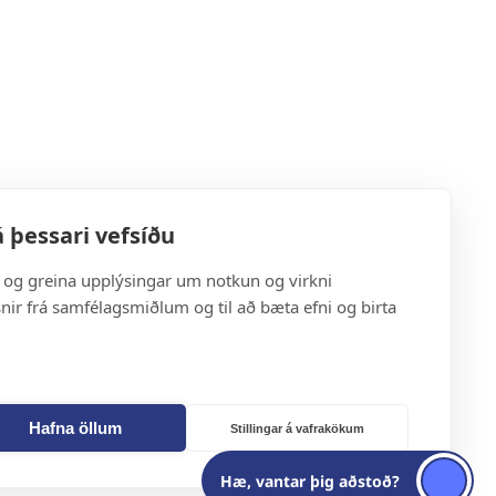
 þessari vefsíðu
a og greina upplýsingar um notkun og virkni
snir frá samfélagsmiðlum og til að bæta efni og birta
Hafna öllum
Stillingar á vafrakökum
Hæ, vantar þig aðstoð?