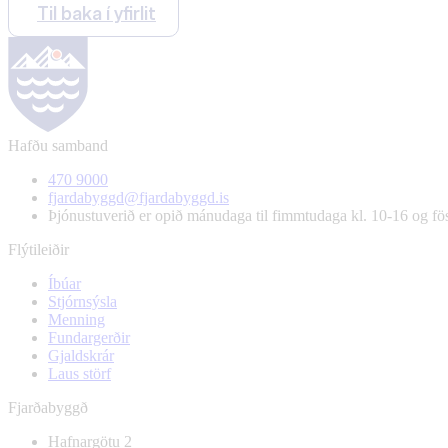
Til baka í yfirlit
Hafðu samband
470 9000
fjardabyggd@fjardabyggd.is
Þjónustuverið er opið mánudaga til fimmtudaga kl. 10-16 og f
Flýtileiðir
Íbúar
Stjórnsýsla
Menning
Fundargerðir
Gjaldskrár
Laus störf
Fjarðabyggð
Hafnargötu 2