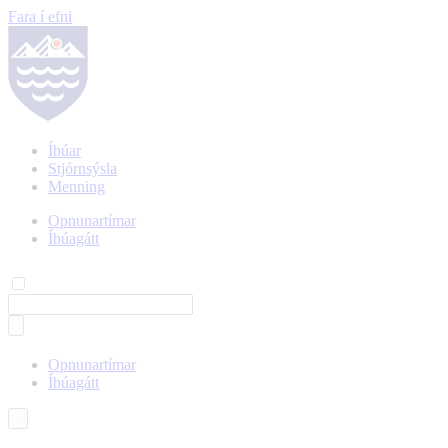
Fara í efni
Íbúar
Stjórnsýsla
Menning
Opnunartímar
Íbúagátt
Opnunartímar
Íbúagátt