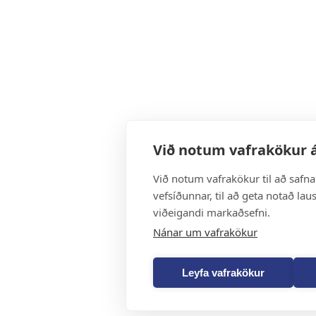
Við notum vafrakökur á
Við notum vafrakökur til að safn
vefsíðunnar, til að geta notað lau
viðeigandi markaðsefni.
Nánar um vafrakökur
Leyfa vafrakökur