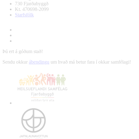
730 Fjarðabyggð
Kt. 470698-2099
Starfsfólk
Þú ert á góðum stað!
Sendu okkur
ábendingu
um hvað má betur fara í okkar samfélagi!