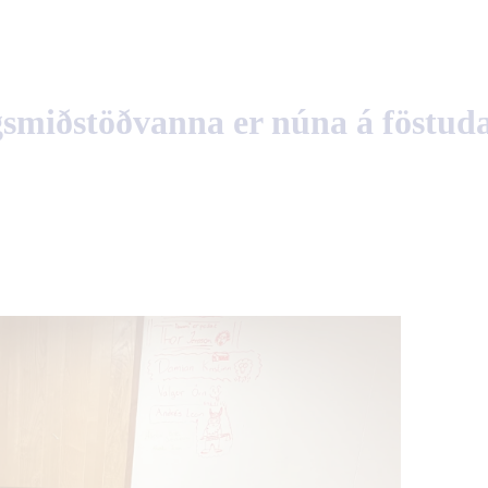
gsmiðstöðvanna er núna á föstud