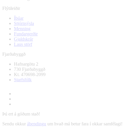
Flýtileiðir
Íbúar
Stjórnsýsla
Menning
Fundargerðir
Gjaldskrár
Laus störf
Fjarðabyggð
Hafnargötu 2
730 Fjarðabyggð
Kt. 470698-2099
Starfsfólk
Þú ert á góðum stað!
Sendu okkur
ábendingu
um hvað má betur fara í okkar samfélagi!