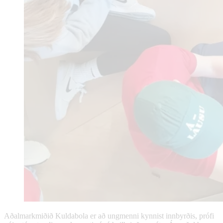
Aðalmarkmiðið Kuldabola er að ungmenni kynnist innbyrðis, prófi