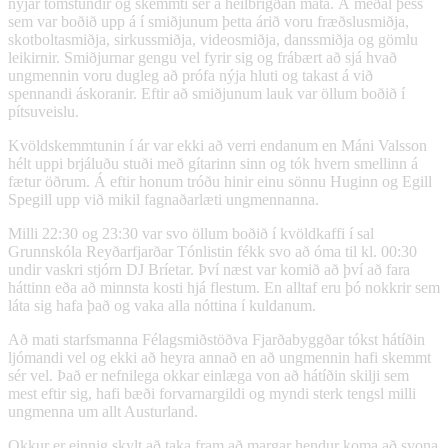
nýjar tómstundir og skemmti sér á heilbrigðan máta. Á meðal þess
sem var boðið upp á í smiðjunum þetta árið voru fræðslusmiðja,
skotboltasmiðja, sirkussmiðja, videosmiðja, danssmiðja og gömlu
leikirnir. Smiðjurnar gengu vel fyrir sig og frábært að sjá hvað
ungmennin voru dugleg að prófa nýja hluti og takast á við
spennandi áskoranir. Eftir að smiðjunum lauk var öllum boðið í
pítsuveislu.
Kvöldskemmtunin í ár var ekki að verri endanum en Máni Valsson
hélt uppi brjáluðu stuði með gítarinn sinn og tók hvern smellinn á
fætur öðrum. Á eftir honum tróðu hinir einu sönnu Huginn og Egill
Spegill upp við mikil fagnaðarlæti ungmennanna.
Milli 22:30 og 23:30 var svo öllum boðið í kvöldkaffi í sal
Grunnskóla Reyðarfjarðar Tónlistin fékk svo að óma til kl. 00:30
undir vaskri stjórn DJ Bríetar. Því næst var komið að því að fara
háttinn eða að minnsta kosti hjá flestum. En alltaf eru þó nokkrir sem
láta sig hafa það og vaka alla nóttina í kuldanum.
Að mati starfsmanna Félagsmiðstöðva Fjarðabyggðar tókst hátíðin
ljómandi vel og ekki að heyra annað en að ungmennin hafi skemmt
sér vel. Það er nefnilega okkar einlæga von að hátíðin skilji sem
mest eftir sig, hafi bæði forvarnargildi og myndi sterk tengsl milli
ungmenna um allt Austurland.
Okkur er einnig skylt að taka fram að margar hendur koma að svona