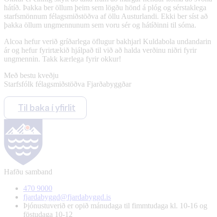
hátíð. Þakka ber öllum þeim sem lögðu hönd á plóg og sérstaklega
starfsmönnum félagsmiðstöðva af öllu Austurlandi. Ekki ber síst að
þakka öllum ungmennunum sem voru sér og hátíðinni til sóma.
Alcoa hefur verið gríðarlega öflugur bakhjarl Kuldabola undandarin
ár og hefur fyrirtækið hjálpað til við að halda verðinu niðri fyrir
ungmennin. Takk kærlega fyrir okkur!
Með bestu kveðju
Starfsfólk félagsmiðstöðva Fjarðabyggðar
Til baka í yfirlit
Hafðu samband
470 9000
fjardabyggd@fjardabyggd.is
Þjónustuverið er opið mánudaga til fimmtudaga kl. 10-16 og
föstudaga 10-12