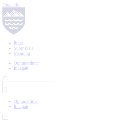
Fara í efni
Íbúar
Stjórnsýsla
Menning
Opnunartímar
Íbúagátt
Opnunartímar
Íbúagátt
Íslenska