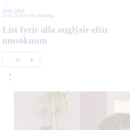
Heim
Fréttir
English
20.02.2026
Fréttir, Menning
Polski
List fyrir alla auglýsir eftir
umsóknum
Hlusta