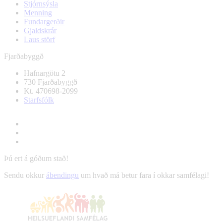
Stjórnsýsla
Menning
Fundargerðir
Gjaldskrár
Laus störf
Fjarðabyggð
Hafnargötu 2
730 Fjarðabyggð
Kt. 470698-2099
Starfsfólk
Þú ert á góðum stað!
Sendu okkur
ábendingu
um hvað má betur fara í okkar samfélagi!