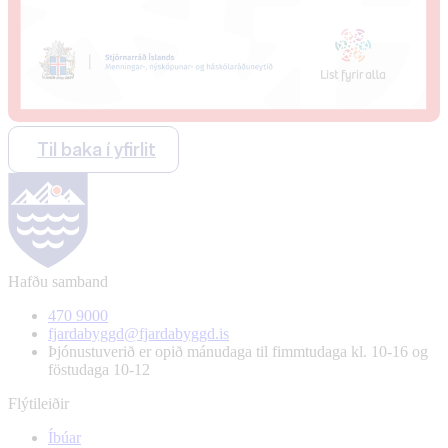
Til baka í yfirlit
Hafðu samband
470 9000
fjardabyggd@fjardabyggd.is
Þjónustuverið er opið mánudaga til fimmtudaga kl. 10-16 og
föstudaga 10-12
Flýtileiðir
Íbúar