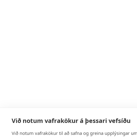
Við notum vafrakökur á þessari vefsíðu
Við notum vafrakökur til að safna og greina upplýsingar um 