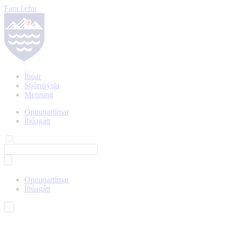
Fara í efni
Íbúar
Stjórnsýsla
Menning
Opnunartímar
Íbúagátt
Opnunartímar
Íbúagátt
Íslenska