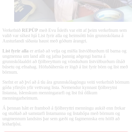
Verkefnið
REPÜP
með Evu Ísleifs var eitt af þeim verkefnum sem
valið var síðast hjá List fyrir alla og heimsótti hún grunnskólana á
Austurlandi síðasta haust með góðum árangri.
List fyrir alla
er ætlað að velja og miðla listviðburðum til barna og
ungmenna um land allt og jafna þannig aðgengi barna á
grunnskólaaldri að fjölbreyttum og vönduðum listviðburðum óháð
búsetu og efnahag. Höfuðáhersla er lögð á list fyrir börn og list með
börnum.
Stefnt er að því að á tíu ára grunnskólagöngu veiti verkefnið börnum
góða yfirsýn yfir vettvang lista. Nemendur kynnast fjölbreytni
listanna, íslenskum menningararfi og list frá ólíkum
menningarheimum.
Á þennan hátt er framboð á fjölbreyttri menningu aukið enn frekar
og stuðlað að samstarfi listamanna og listahópa með börnum og
ungmennum landsins þar sem gæði og fagmennska eru höfð að
leiðarljósi.