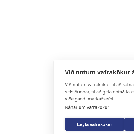
Við notum vafrakökur á
Við notum vafrakökur til að safn
vefsíðunnar, til að geta notað lau
viðeigandi markaðsefni.
Nánar um vafrakökur
Leyfa vafrakökur