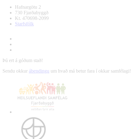
Hafnargötu 2
730 Fjarðabyggð
Kt. 470698-2099
Starfsfólk
Þú ert á góðum stað!
Sendu okkur
ábendingu
um hvað má betur fara í okkar samfélagi!