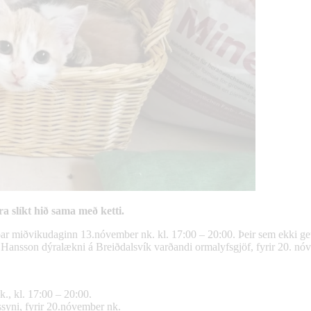
a slíkt hið sama með ketti.
r miðvikudaginn 13.nóvember nk. kl. 17:00 – 20:00. Þeir sem ekki get
ansson dýralækni á Breiðdalsvík varðandi ormalyfsgjöf, fyrir 20. nó
., kl. 17:00 – 20:00.
syni, fyrir 20.nóvember nk.