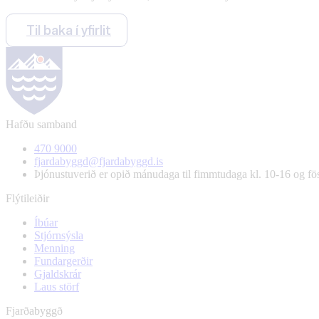
Til baka í yfirlit
Hafðu samband
470 9000
fjardabyggd@fjardabyggd.is
Þjónustuverið er opið mánudaga til fimmtudaga kl. 10-16 og f
Flýtileiðir
Íbúar
Stjórnsýsla
Menning
Fundargerðir
Gjaldskrár
Laus störf
Fjarðabyggð