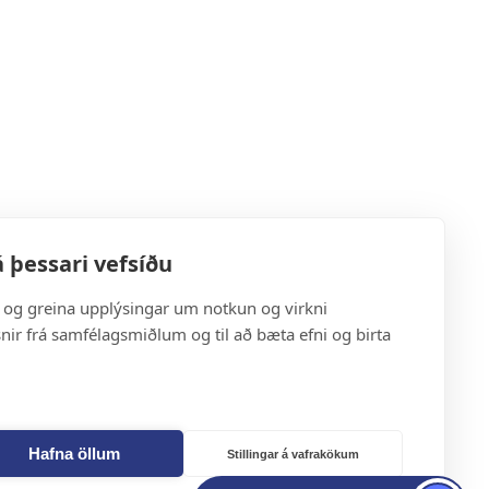
 þessari vefsíðu
a og greina upplýsingar um notkun og virkni
snir frá samfélagsmiðlum og til að bæta efni og birta
Hafna öllum
Stillingar á vafrakökum