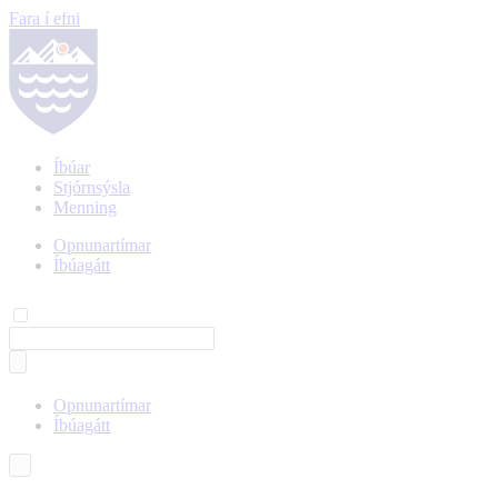
Fara í efni
Íbúar
Stjórnsýsla
Menning
Opnunartímar
Íbúagátt
Opnunartímar
Íbúagátt