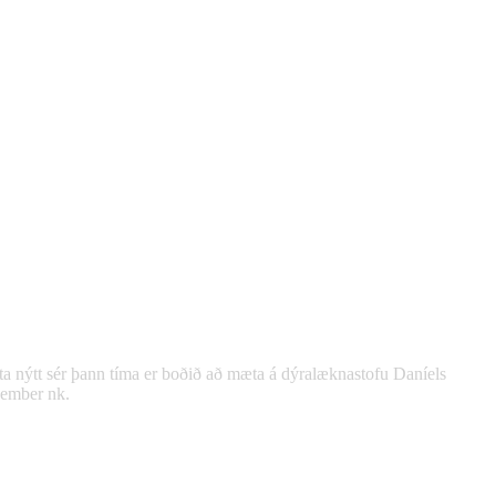
a nýtt sér þann tíma er boðið að mæta á dýralæknastofu Daníels
vember nk.