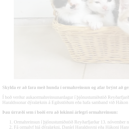
Skylda er að fara með hunda í ormahreinsun og afar brýnt að ger
Í boð verður aukaormahreinsunardagur í þjónustumiðstöð Reyðarfjarða
Haraldssonar dýralæknis á Egilsstöðum eða hafa samband við Hákon H
Þau úrræði sem í boði eru að lokinni árlegri ormahreinsun:
Ormahreinsun í þjónustumiðstöð Reyðarfjarðar 13. nóvember nk
Fá ormalyf hjá dýralækni, Daníel Haraldssyni eða Hákoni Hans