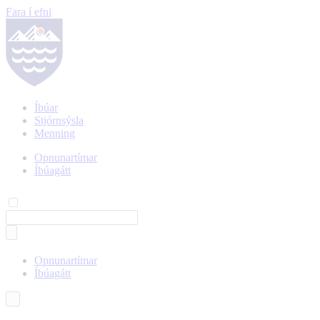
Fara í efni
Íbúar
Stjórnsýsla
Menning
Opnunartímar
Íbúagátt
Opnunartímar
Íbúagátt