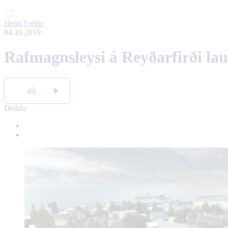
Heim
Fréttir
04.10.2019
Rafmagnsleysi á Reyðarfirði la
Hlusta
Deildu