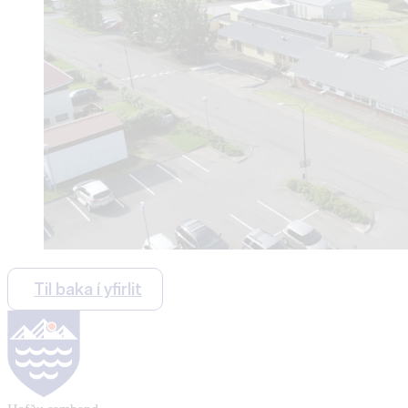
Til baka í yfirlit