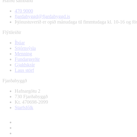
Hafðu samband
470 9000
fjardabyggd@fjardabyggd.is
Þjónustuverið er opið mánudaga til fimmtudaga kl. 10-16 og f
Flýtileiðir
Íbúar
Stjórnsýsla
Menning
Fundargerðir
Gjaldskrár
Laus störf
Fjarðabyggð
Hafnargötu 2
730 Fjarðabyggð
Kt. 470698-2099
Starfsfólk