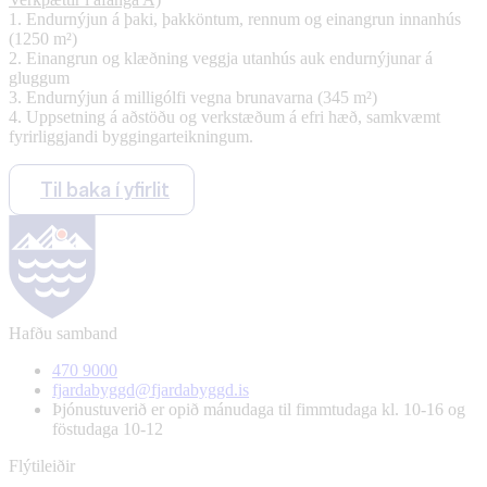
1. Endurnýjun á þaki, þakköntum, rennum og einangrun innanhús
(1250 m²)
2. Einangrun og klæðning veggja utanhús auk endurnýjunar á
gluggum
3. Endurnýjun á milligólfi vegna brunavarna (345 m²)
4. Uppsetning á aðstöðu og verkstæðum á efri hæð, samkvæmt
fyrirliggjandi byggingarteikningum.
Til baka í yfirlit
Hafðu samband
470 9000
fjardabyggd@fjardabyggd.is
Þjónustuverið er opið mánudaga til fimmtudaga kl. 10-16 og
föstudaga 10-12
Flýtileiðir