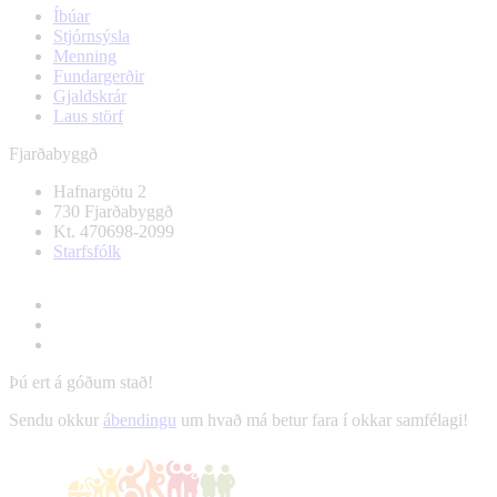
Íbúar
Stjórnsýsla
Menning
Fundargerðir
Gjaldskrár
Laus störf
Fjarðabyggð
Hafnargötu 2
730 Fjarðabyggð
Kt. 470698-2099
Starfsfólk
Þú ert á góðum stað!
Sendu okkur
ábendingu
um hvað má betur fara í okkar samfélagi!