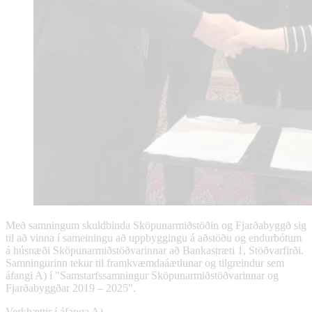
Með samningum skuldbinda Sköpunarmiðstöðin og Fjarðabyggð sig
til að vinna í sameiningu að uppbyggingu á aðstöðu og endurbótum
á húsnæði Sköpunarmiðstöðvarinnar að Bankastræti 1, Stöðvarfirði.
Samningurinn tekur til framkvæmdaáætlunar og tilgreindur sem
áfangi A) í "Samstarfssamningur Sköpunarmiðstöðvarinnar og
Fjarðabyggðar 2019 – 2025".
Verkþættir í áfanga A)