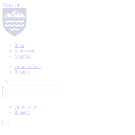
Fara í efni
Íbúar
Stjórnsýsla
Menning
Opnunartímar
Íbúagátt
Opnunartímar
Íbúagátt
Íslenska