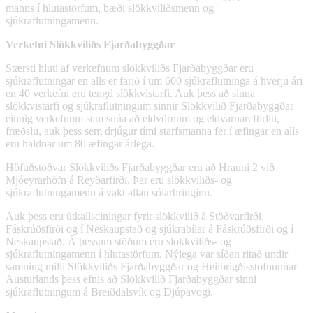
manns í hlutastörfum, bæði slökkviliðsmenn og
sjúkraflutningamenn.
Verkefni Slökkviliðs Fjarðabyggðar
Stærsti hluti af verkefnum slökkviliðs Fjarðabyggðar eru
sjúkraflutningar en alls er farið í um 600 sjúkraflutninga á hverju ári
en 40 verkefni eru tengd slökkvistarfi. Auk þess að sinna
slökkvistarfi og sjúkraflutningum sinnir Slökkvilið Fjarðabyggðar
einnig verkefnum sem snúa að eldvörnum og eldvarnareftirliti,
fræðslu, auk þess sem drjúgur tími starfsmanna fer í æfingar en alls
eru haldnar um 80 æfingar árlega.
Höfuðstöðvar Slökkviliðs Fjarðabyggðar eru að Hrauni 2 við
Mjóeyrarhöfn á Reyðarfirði. Þar eru slökkviliðs- og
sjúkraflutningamenn á vakt allan sólarhringinn.
Auk þess eru útkallseiningar fyrir slökkvilið á Stöðvarfirði,
Fáskrúðsfirði og í Neskaupstað og sjúkrabílar á Fáskrúðsfirði og í
Neskaupstað. Á þessum stöðum eru slökkviliðs- og
sjúkraflutningamenn í hlutastörfum. Nýlega var síðan ritað undir
samning milli Slökkviliðs Fjarðabyggðar og Heilbrigðisstofnunnar
Austurlands þess efnis að Slökkvilið Fjarðabyggðar sinni
sjúkraflutningum á Breiðdalsvík og Djúpavogi.