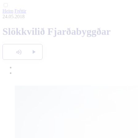
Heim
Fréttir
English
24.05.2018
Polski
Slökkvilið Fjarðabyggðar
Hlusta