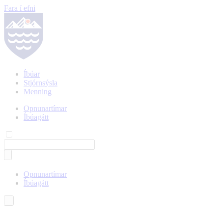
Fara í efni
Íbúar
Stjórnsýsla
Menning
Opnunartímar
Íbúagátt
Opnunartímar
Íbúagátt
Íslenska