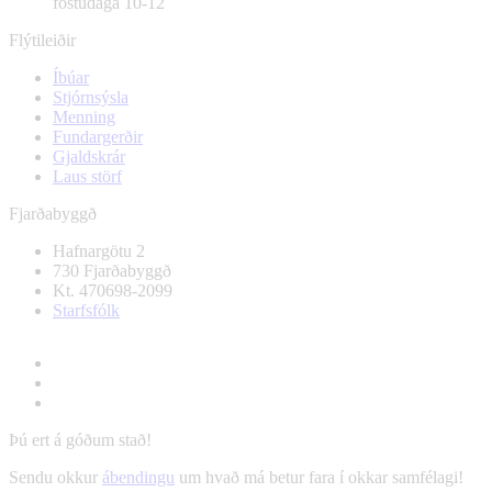
föstudaga 10-12
Flýtileiðir
Íbúar
Stjórnsýsla
Menning
Fundargerðir
Gjaldskrár
Laus störf
Fjarðabyggð
Hafnargötu 2
730 Fjarðabyggð
Kt. 470698-2099
Starfsfólk
Þú ert á góðum stað!
Sendu okkur
ábendingu
um hvað má betur fara í okkar samfélagi!