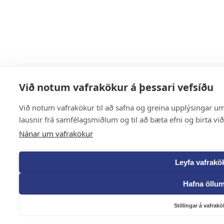
Við notum vafrakökur á þessari vefsíðu
Við notum vafrakökur til að safna og greina upplýsingar um 
lausnir frá samfélagsmiðlum og til að bæta efni og birta vi
Nánar um vafrakökur
Leyfa vafrakö
Hafna öllu
Stillingar á vafrak