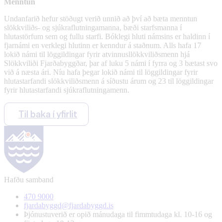
Menntun
Undanfarið hefur stöðugt verið unnið að því að bæta menntun
slökkviliðs- og sjúkraflutningamanna, bæði starfsmanna í
hlutastörfum sem og fullu starfi. Bóklegi hluti námsins er haldinn í
fjarnámi en verklegi hlutinn er kenndur á staðnum. Alls hafa 17
lokið námi til löggildingar fyrir atvinnusllökkviliðsmenn hjá
Slökkviliði Fjarðabyggðar, þar af luku 5 námi í fyrra og 3 bætast svo
við á næsta ári. Níu hafa þegar lokið námi til löggildingar fyrir
hlutastarfandi slökkviliðsmenn á síðustu árum og 23 til löggildingar
fyrir hlutastarfandi sjúkraflutningamenn.
Til baka í yfirlit
Hafðu samband
470 9000
fjardabyggd@fjardabyggd.is
Þjónustuverið er opið mánudaga til fimmtudaga kl. 10-16 og