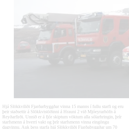
Hjá Slökkviliði Fjarðarbyggðar vinna 15 manns í fullu starfi og eru
þeir staðsettir á Slökkvistöðinni á Hrauni 2 við Mjóeyrarhöfn á
Reyðarfirði. Unnið er á fjór skiptum vöktum alla sólarhringin, þrír
starfsmenn á hverri vakt og þrír starfsmenn vinna eingöngu
dagvinnu. Auk þess starfa hjá Slökkviliði Fjarðabyggðar um 70