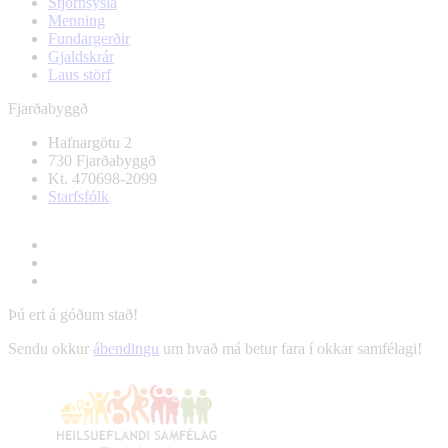
Stjórnsýsla
Menning
Fundargerðir
Gjaldskrár
Laus störf
Fjarðabyggð
Hafnargötu 2
730 Fjarðabyggð
Kt. 470698-2099
Starfsfólk
Þú ert á góðum stað!
Sendu okkur
ábendingu
um hvað má betur fara í okkar samfélagi!