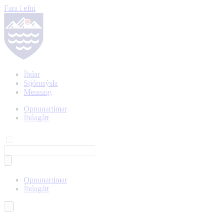
Fara í efni
Íbúar
Stjórnsýsla
Menning
Opnunartímar
Íbúagátt
Opnunartímar
Íbúagátt