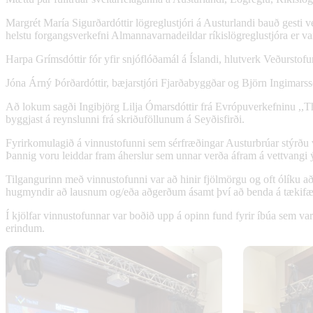
Margrét María Sigurðardóttir lögreglustjóri á Austurlandi bauð gesti 
helstu forgangsverkefni Almannavarnadeildar ríkislögreglustjóra er va
Harpa Grímsdóttir fór yfir snjóflóðamál á Íslandi, hlutverk Veðursto
Jóna Árný Þórðardóttir, bæjarstjóri Fjarðabyggðar og Björn Ingimarsso
Að lokum sagði Ingibjörg Lilja Ómarsdóttir frá Evrópuverkefninu ,,
byggjast á reynslunni frá skriðuföllunum á Seyðisfirði.
Fyrirkomulagið á vinnustofunni sem sérfræðingar Austurbrúar stýrðu 
Þannig voru leiddar fram áherslur sem unnar verða áfram á vettvangi 
Tilgangurinn með vinnustofunni var að hinir fjölmörgu og oft ólíku að
hugmyndir að lausnum og/eða aðgerðum ásamt því að benda á tækifæri 
Í kjölfar vinnustofunnar var boðið upp á opinn fund fyrir íbúa sem var 
erindum.