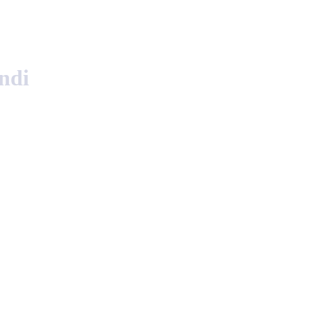
English
Polski
ndi