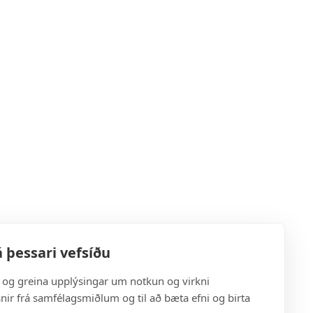
 þessari vefsíðu
a og greina upplýsingar um notkun og virkni
snir frá samfélagsmiðlum og til að bæta efni og birta