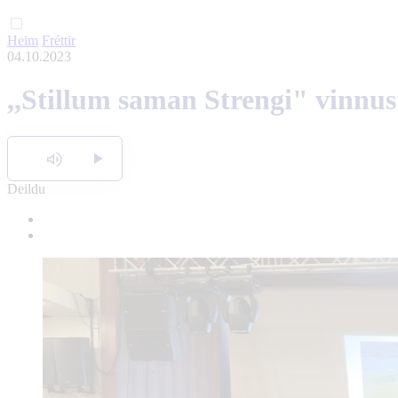
Heim
Fréttir
04.10.2023
,,Stillum saman Strengi" vinnu
Hlusta
Deildu