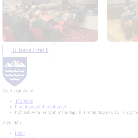
Til baka í yfirlit
Hafðu samband
470 9000
fjardabyggd@fjardabyggd.is
Þjónustuverið er opið mánudaga til fimmtudaga kl. 10-16 og f
Flýtileiðir
Íbúar