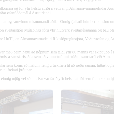
velkomna og fór yfir helstu atriði á vettvangi Almannavarnarnefndar Aus
rðar ofanflóðamál á Austurlandi.
funnar og samvinnu mismunandi aðila. Einnig fjallaði hún í erindi sín
n sveitarstjóri Múlaþings fóru yfir hlutverk sveitarfélaganna og þau of
The HuT", en Almannavarnadeild Ríkislögreglustjóra, Veðurstofan og A
var með þeim hætti að hópnum sem taldi yfir 80 manns var skipt upp í 
ýmissa samstarfsaðila sem að vinnustofunni stóðu í samstarfi við Alma
ilar sem koma að málum, fengju tækifæri til að ræða saman, hittast og s
til frekari þróunar.
einnig mjög vel sóttur. Þar var farið yfir helstu atriði sem fram komu hj