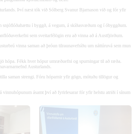
turlands. Því næst tók við Sólberg Svanur Bjarnason við og fór yfir
u um snjóflóðahættu í byggð, á vegum, á skíðasvæðum og í óbyggðum.
anflóðaverkefni sem sveitarfélögin eru að vinna að á Austfjörðum.
usturbrú vinna saman að þróun tilraunavefsíðu um náttúruvá sem mun
sjö hópa. Fékk hver hópur umræðuefni og spurningar til að ræða.
nnavarnarnefnd Austurlands.
tilla saman strengi. Fóru hóparnir yfir gögn, m
ótuðu tillögur og
á vinnuhópunum ásamt því að fyrirlesarar fór yfir helstu atriði í sínum