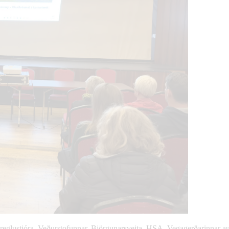
ögreglustjóra, Veðurstofunnar, Björgunarsveita, HSA, Vegagerðarinnar a