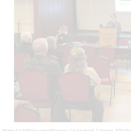
Mættu þar fulltrúar sveitarfélaganna á Austurlandi, Lögreglu, Ríkisl