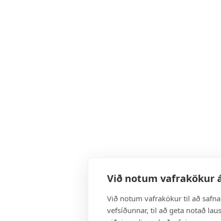
Við notum vafrakökur á
Við notum vafrakökur til að safn
vefsíðunnar, til að geta notað lau