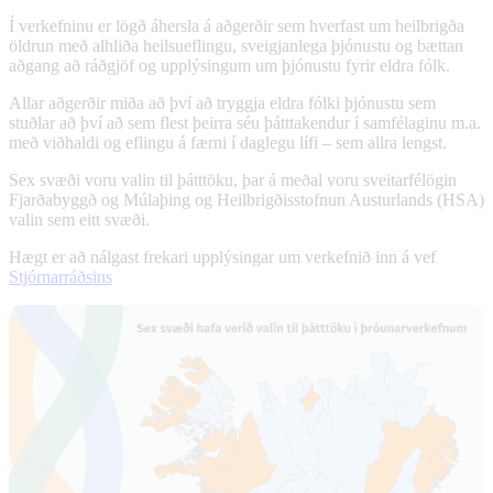
Í verkefninu er lögð áhersla á aðgerðir sem hverfast um heilbrigða
öldrun með alhliða heilsueflingu, sveigjanlega þjónustu og bættan
aðgang að ráðgjöf og upplýsingum um þjónustu fyrir eldra fólk.
Allar aðgerðir miða að því að tryggja eldra fólki þjónustu sem
stuðlar að því að sem flest þeirra séu þátttakendur í samfélaginu m.a.
með viðhaldi og eflingu á færni í daglegu lífi – sem allra lengst.
Sex svæði voru valin til þátttöku, þar á meðal voru sveitarfélögin
Fjarðabyggð og Múlaþing og Heilbrigðisstofnun Austurlands (HSA)
valin sem eitt svæði.
Hægt er að nálgast frekari upplýsingar um verkefnið inn á vef
Stjórnarráðsins