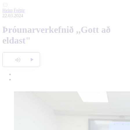
Heim
Fréttir
English
22.03.2024
Polski
Þróunarverkefnið ,,Gott að
eldast"
Hlusta