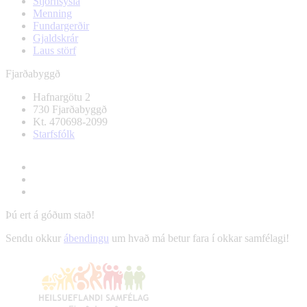
Stjórnsýsla
Menning
Fundargerðir
Gjaldskrár
Laus störf
Fjarðabyggð
Hafnargötu 2
730 Fjarðabyggð
Kt. 470698-2099
Starfsfólk
Þú ert á góðum stað!
Sendu okkur
ábendingu
um hvað má betur fara í okkar samfélagi!