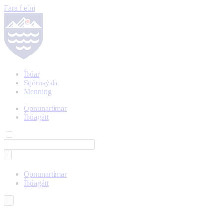
Fara í efni
Íbúar
Stjórnsýsla
Menning
Opnunartímar
Íbúagátt
Opnunartímar
Íbúagátt
Íslenska