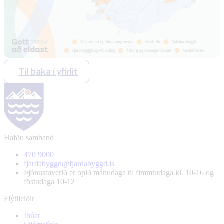
Til baka í yfirlit
Hafðu samband
470 9000
fjardabyggd@fjardabyggd.is
Þjónustuverið er opið mánudaga til fimmtudaga kl. 10-16 og
föstudaga 10-12
Flýtileiðir
Íbúar