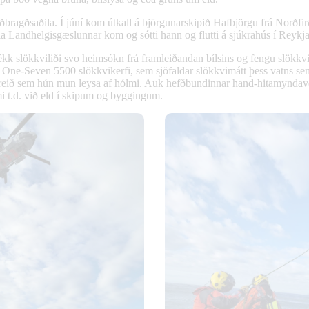
iðbragðsaðila. Í júní kom útkall á björgunarskipið Hafbjörgu frá Norðfir
la Landhelgisgæslunnar kom og sótti hann og flutti á sjúkrahús í Reykja
ékk slökkviliði svo heimsókn frá framleiðandan bílsins og fengu slökkv
uðu One-Seven 5500 slökkvikerfi, sem sjöfaldar slökkvimátt þess vatns 
freið sem hún mun leysa af hólmi. Auk hefðbundinnar hand-hitamyndavéla
ými t.d. við eld í skipum og byggingum.