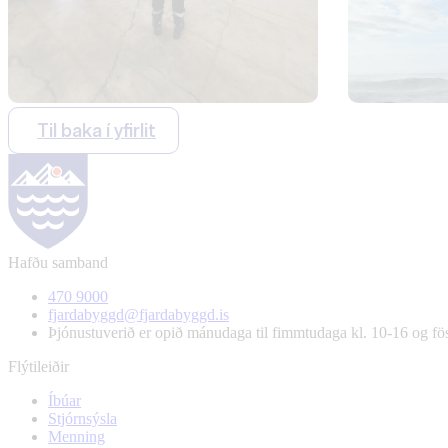
Til baka í yfirlit
Hafðu samband
470 9000
fjardabyggd@fjardabyggd.is
Þjónustuverið er opið mánudaga til fimmtudaga kl. 10-16 og f
Flýtileiðir
Íbúar
Stjórnsýsla
Menning