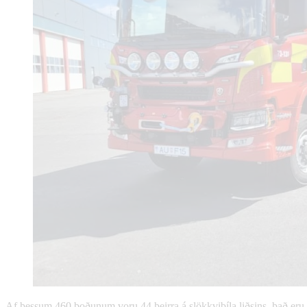
Af þessum 460 boðunum voru 44 þeirra á slökkvibíla liðsins, það eru 