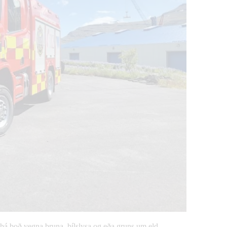
þá boð vegna bruna, bílslysa og eða gruns um eld.