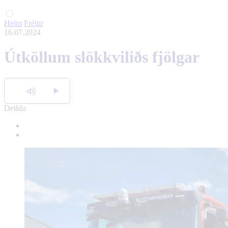
Heim
Fréttir
16.07.2024
Útköllum slökkviliðs fjölgar
Hlusta
Deildu