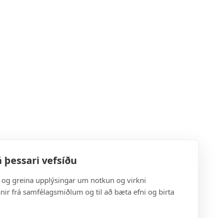
 þessari vefsíðu
a og greina upplýsingar um notkun og virkni
snir frá samfélagsmiðlum og til að bæta efni og birta