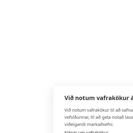
Við notum vafrakökur á
Við notum vafrakökur til að safn
vefsíðunnar, til að geta notað lau
viðeigandi markaðsefni.
Nánar um vafrakökur