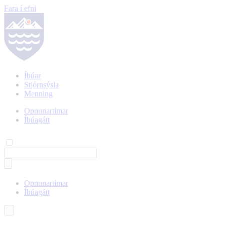
Fara í efni
Íbúar
Stjórnsýsla
Menning
Opnunartímar
Íbúagátt
Opnunartímar
Íbúagátt