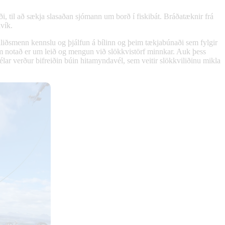
ði, til að sækja slasaðan sjómann um borð í fiskibát.
Bráðatæknir frá
vík.
iliðsmenn kennslu og þjálfun á bílinn og þeim tækjabúnaði sem fylgir
sem notað er um leið og mengun við slökkvistörf minnkar. Auk þess
r verður bifreiðin búin hitamyndavél, sem veitir slökkviliðinu mikla