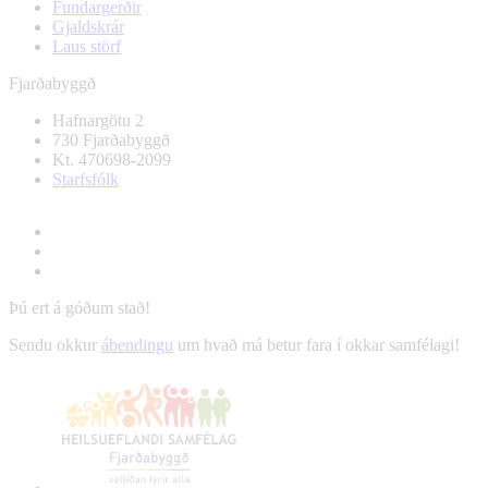
Fundargerðir
Gjaldskrár
Laus störf
Fjarðabyggð
Hafnargötu 2
730 Fjarðabyggð
Kt. 470698-2099
Starfsfólk
Þú ert á góðum stað!
Sendu okkur
ábendingu
um hvað má betur fara í okkar samfélagi!