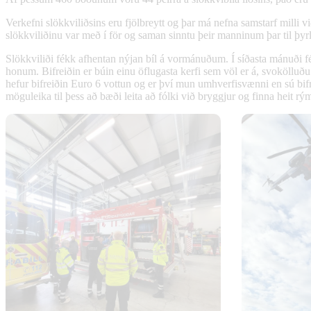
Verkefni slökkviliðsins eru fjölbreytt og þar má nefna samstarf milli v
slökkviliðinu var með í för og saman sinntu þeir manninum þar til þyr
Slökkviliði fékk afhentan nýjan bíl á vormánuðum. Í síðasta mánuði f
honum.
Bifreiðin er búin einu öflugasta kerfi sem völ er á, svoköll
hefur bifreiðin Euro 6 vottun og er því mun umhverfisvænni en sú bi
möguleika til þess að bæði leita að fólki við bryggjur og finna heit r