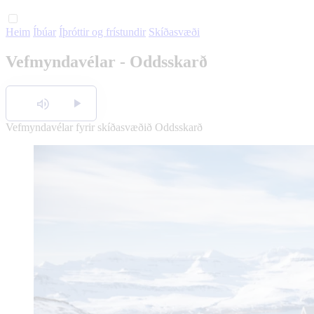
Heim
Íbúar
Íþróttir og frístundir
Skíðasvæði
Vefmyndavélar - Oddsskarð
Hlusta
Vefmyndavélar fyrir skíðasvæðið Oddsskarð