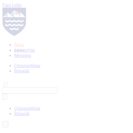
Fara í efni
Íbúar
Stjórnsýsla
Menning
Opnunartímar
Íbúagátt
Opnunartímar
Íbúagátt