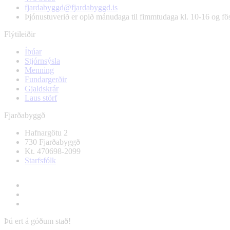
fjardabyggd@fjardabyggd.is
Þjónustuverið er opið mánudaga til fimmtudaga kl. 10-16 og f
Flýtileiðir
Íbúar
Stjórnsýsla
Menning
Fundargerðir
Gjaldskrár
Laus störf
Fjarðabyggð
Hafnargötu 2
730 Fjarðabyggð
Kt. 470698-2099
Starfsfólk
Þú ert á góðum stað!