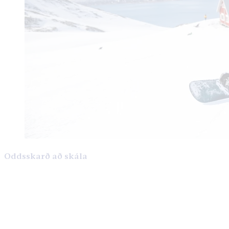
Oddsskarð að skála