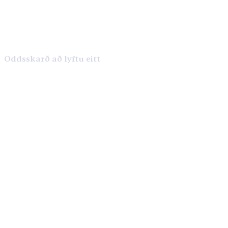
Oddsskarð að lyftu eitt