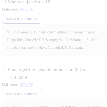
11.
Mannvirkjanefnd - 18
Málsnúmer
0903030F
Vakta málsnúmer
&lt;DIV&amp;gt;Til máls tóku: Valdimar O Hermannsson,
Helga Jónsdóttir.&lt;/DIV&amp;gt;&lt;DIV&amp;gt;Staðfest
af bæjarstjórn með 9 atkvæðum.&lt;/DIV&amp;gt;
12.
Fundargerð félagsmálanefndar nr.20 frá
14.4.2009
Málsnúmer
0904090
Vakta málsnúmer