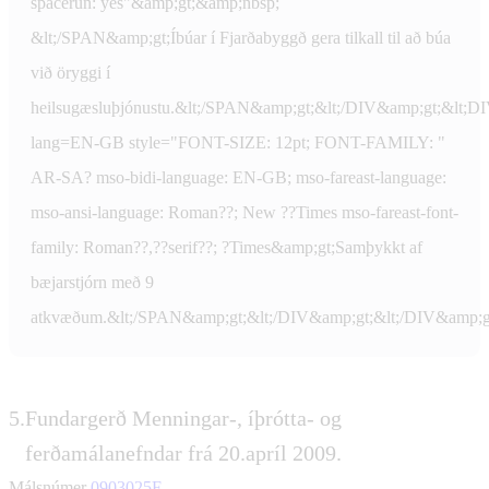
spacerun: yes"&amp;gt;&amp;nbsp;
&lt;/SPAN&amp;gt;Íbúar í Fjarðabyggð gera tilkall til að búa
við öryggi í
heilsugæsluþjónustu.&lt;/SPAN&amp;gt;&lt;/DIV&amp;gt;&lt;
lang=EN-GB style="FONT-SIZE: 12pt; FONT-FAMILY: "
AR-SA? mso-bidi-language: EN-GB; mso-fareast-language:
mso-ansi-language: Roman??; New ??Times mso-fareast-font-
family: Roman??,??serif??; ?Times&amp;gt;Samþykkt af
bæjarstjórn með 9
atkvæðum.&lt;/SPAN&amp;gt;&lt;/DIV&amp;gt;&lt;/DIV&amp;g
5.
Fundargerð Menningar-, íþrótta- og
ferðamálanefndar frá 20.apríl 2009.
Málsnúmer
0903025F