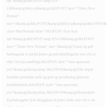
0pt"&amp;gt;&lt;SPAN lang=EN-
GB&amp;gt;&lt;o:p&amp;gt;&lt;FONT face="Times New
Roman"
size=3&amp;gt;&lt;/FONT&amp;gt;&lt;/o:p&amp;gt;&lt;/SPAN&a
class=MsoNormal style="MARGIN: 0cm 0cm
0pt"&amp;gt;&lt;SPAN lang=EN-GB&amp;gt;&lt;FONT
face="Times New Roman" size=3&amp;gt;Traust og góð
heilsugæsla er meðal þeirra grundvallarlífsgæða sem sóst er
eftir í hverju samfélagi.&lt;SPAN style="mso-spacerun:
yes"&amp;gt;&amp;nbsp; &lt;/SPAN&amp;gt;Fátt skiptir
heimilin jafnmiklu máli og góð og persónuleg þjónusta
heimilislæknis.&lt;SPAN style="mso-spacerun:
yes"&amp;gt;&amp;nbsp; &lt;/SPAN&amp;gt;Bæjarstjórn
Fjarðabyggðar lýsir áhyggjum af þeirri stöðu sem við er að