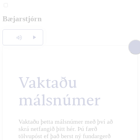
English
Bæjarstjórn
Polski
Hlusta
Vaktaðu
málsnúmer
Vaktaðu þetta málsnúmer með því að
skrá netfangið þitt hér. Þú færð
tölvupóst ef það berst ný fundargerð