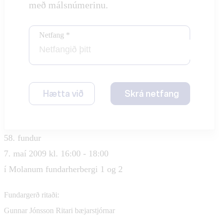
með málsnúmerinu.
Netfang *
Hætta við
Skrá netfang
58. fundur
7. maí 2009 kl. 16:00 - 18:00
í Molanum fundarherbergi 1 og 2
Fundargerð ritaði:
Gunnar Jónsson
Ritari bæjarstjórnar