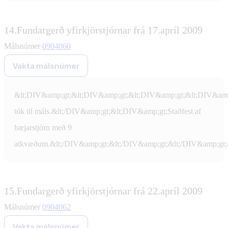
14.
Fundargerð yfirkjörstjórnar frá 17.apríl 2009
Málsnúmer
0904060
Vakta málsnúmer
&lt;DIV&amp;gt;&lt;DIV&amp;gt;&lt;DIV&amp;gt;&lt;DIV&amp
tók til máls.&lt;/DIV&amp;gt;&lt;DIV&amp;gt;Staðfest af
bæjarstjórn með 9
atkvæðum.&lt;/DIV&amp;gt;&lt;/DIV&amp;gt;&lt;/DIV&amp;gt;
15.
Fundargerð yfirkjörstjórnar frá 22.apríl 2009
Málsnúmer
0904062
Vakta málsnúmer