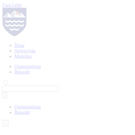
Fara í efni
Íbúar
Stjórnsýsla
Menning
Opnunartímar
Íbúagátt
Opnunartímar
Íbúagátt
Íslenska