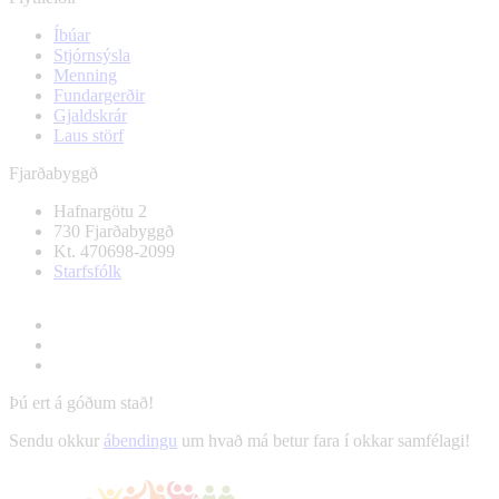
Íbúar
Stjórnsýsla
Menning
Fundargerðir
Gjaldskrár
Laus störf
Fjarðabyggð
Hafnargötu 2
730 Fjarðabyggð
Kt. 470698-2099
Starfsfólk
Þú ert á góðum stað!
Sendu okkur
ábendingu
um hvað má betur fara í okkar samfélagi!