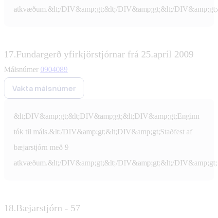
atkvæðum.&lt;/DIV&amp;gt;&lt;/DIV&amp;gt;&lt;/DIV&amp;gt;
17.
Fundargerð yfirkjörstjórnar frá 25.apríl 2009
Málsnúmer
0904089
Vakta málsnúmer
&lt;DIV&amp;gt;&lt;DIV&amp;gt;&lt;DIV&amp;gt;Enginn
tók til máls.&lt;/DIV&amp;gt;&lt;DIV&amp;gt;Staðfest af
bæjarstjórn með 9
atkvæðum.&lt;/DIV&amp;gt;&lt;/DIV&amp;gt;&lt;/DIV&amp;gt;
18.
Bæjarstjórn - 57