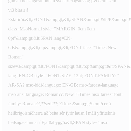
glíma í heilsugæslu innan sveitarfélagsins og því óefni sem
við blasir á
Eskifirði.&lt;/FONT&amp;gt;&lt;/SPAN&amp;gt;&lt;/P&amp;gt;&
class=MsoNormal style="MARGIN: 0cm 0cm
0pt"&amp;gt;&lt;SPAN lang=EN-
GB&amp;gt;&lt;o:p&amp;gt;&lt;FONT face="Times New
Roman"
size=3&amp;gt;&lt;/FONT&amp;gt;&lt;/o:p&amp;gt;&lt;/SPAN&
lang=EN-GB style="FONT-SIZE: 12pt; FONT-FAMILY: "
AR-SA? mso-bidi-language: EN-GB; mso-fareast-language:
mso-ansi-language: Roman??; New ??Times mso-fareast-font-
family: Roman??,??serif??; ?Times&amp;gt;Skorað er á
heilbrigðisráðherra að beita sér fyrir lausn í máli yfirlæknis
heilsugæslunnar í Fjarðabyggð.&lt;SPAN style="mso-