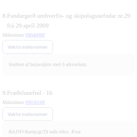
8.
Fundargerð umhverfis- og skipulagsnefndar nr.29
frá 29.apríl 2009
Málsnúmer
0904008F
Vakta málsnúmer
Staðfest af bæjarstjórn með 9 atkvæðum.
9.
Fræðslunefnd - 16
Málsnúmer
0903018F
Vakta málsnúmer
&lt;DIV&amp;gt;Til máls tóku: Ævar