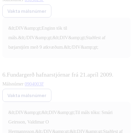
Vakta málsnúmer
&lt;DIV&amp;gt;Enginn tók til
máls.&lt;/DIV&amp;gt;&lt;DIV&amp;gt;Staðfest af
bæjarstjórn með 9 atkvæðum.&lt;/DIV&amp;gt;
6.
Fundargerð hafnarstjórnar frá 21.apríl 2009.
Málsnúmer
0904003F
Vakta málsnúmer
&lt;DIV&amp;gt;&lt;DIV&amp;gt;Til máls tóku: Smári
Geirsson, Valdimar O
Hermannsson.&lt;/DIV&amp;gt;&lt;DIV&amp;gt;Staðfest af