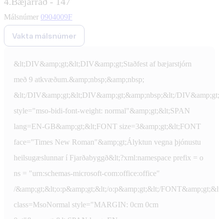
4.
Bæjarráð - 147
Málsnúmer
0904009F
Vakta málsnúmer
&lt;DIV&amp;gt;&lt;DIV&amp;gt;Staðfest af bæjarstjórn
með 9 atkvæðum.&amp;nbsp;&amp;nbsp;
&lt;/DIV&amp;gt;&lt;DIV&amp;gt;&amp;nbsp;&lt;/DIV&amp;gt
style="mso-bidi-font-weight: normal"&amp;gt;&lt;SPAN
lang=EN-GB&amp;gt;&lt;FONT size=3&amp;gt;&lt;FONT
face="Times New Roman"&amp;gt;Ályktun vegna þjónustu
heilsugæslunnar í Fjarðabyggð&lt;?xml:namespace prefix = o
ns = "urn:schemas-microsoft-com:office:office"
/&amp;gt;&lt;o:p&amp;gt;&lt;/o:p&amp;gt;&lt;/FONT&amp;gt;&
class=MsoNormal style="MARGIN: 0cm 0cm