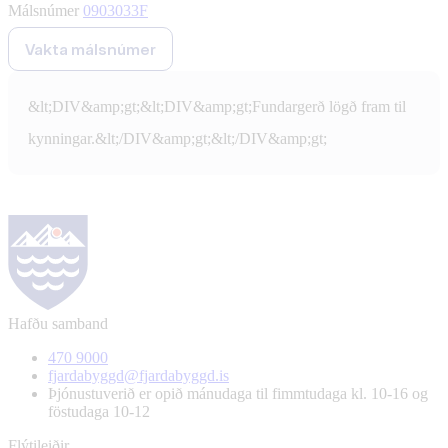
Málsnúmer
0903033F
Vakta málsnúmer
&lt;DIV&amp;gt;&lt;DIV&amp;gt;Fundargerð lögð fram til
kynningar.&lt;/DIV&amp;gt;&lt;/DIV&amp;gt;
Hafðu samband
470 9000
fjardabyggd@fjardabyggd.is
Þjónustuverið er opið mánudaga til fimmtudaga kl. 10-16 og
föstudaga 10-12
Flýtileiðir