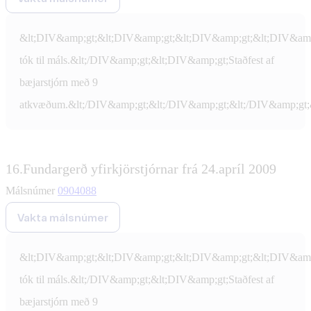
&lt;DIV&amp;gt;&lt;DIV&amp;gt;&lt;DIV&amp;gt;&lt;DIV&amp
tók til máls.&lt;/DIV&amp;gt;&lt;DIV&amp;gt;Staðfest af
bæjarstjórn með 9
atkvæðum.&lt;/DIV&amp;gt;&lt;/DIV&amp;gt;&lt;/DIV&amp;gt;
16.
Fundargerð yfirkjörstjórnar frá 24.apríl 2009
Málsnúmer
0904088
Vakta málsnúmer
&lt;DIV&amp;gt;&lt;DIV&amp;gt;&lt;DIV&amp;gt;&lt;DIV&amp
tók til máls.&lt;/DIV&amp;gt;&lt;DIV&amp;gt;Staðfest af
bæjarstjórn með 9