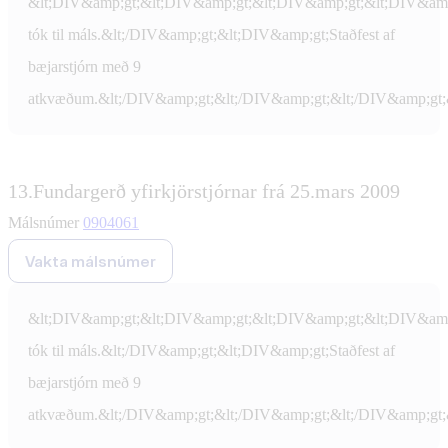
&lt;DIV&amp;gt;&lt;DIV&amp;gt;&lt;DIV&amp;gt;&lt;DIV&amp
tók til máls.&lt;/DIV&amp;gt;&lt;DIV&amp;gt;Staðfest af
bæjarstjórn með 9
atkvæðum.&lt;/DIV&amp;gt;&lt;/DIV&amp;gt;&lt;/DIV&amp;gt;
13.
Fundargerð yfirkjörstjórnar frá 25.mars 2009
Málsnúmer
0904061
Vakta málsnúmer
&lt;DIV&amp;gt;&lt;DIV&amp;gt;&lt;DIV&amp;gt;&lt;DIV&amp
tók til máls.&lt;/DIV&amp;gt;&lt;DIV&amp;gt;Staðfest af
bæjarstjórn með 9
atkvæðum.&lt;/DIV&amp;gt;&lt;/DIV&amp;gt;&lt;/DIV&amp;gt;