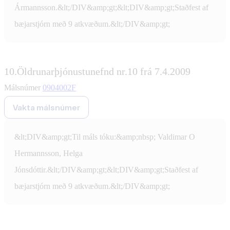
Ármannsson.&lt;/DIV&amp;gt;&lt;DIV&amp;gt;Staðfest af
bæjarstjórn með 9 atkvæðum.&lt;/DIV&amp;gt;
10.
Öldrunarþjónustunefnd nr.10 frá 7.4.2009
Málsnúmer
0904002F
Vakta málsnúmer
&lt;DIV&amp;gt;Til máls tóku:&amp;nbsp; Valdimar O
Hermannsson, Helga
Jónsdóttir.&lt;/DIV&amp;gt;&lt;DIV&amp;gt;Staðfest af
bæjarstjórn með 9 atkvæðum.&lt;/DIV&amp;gt;