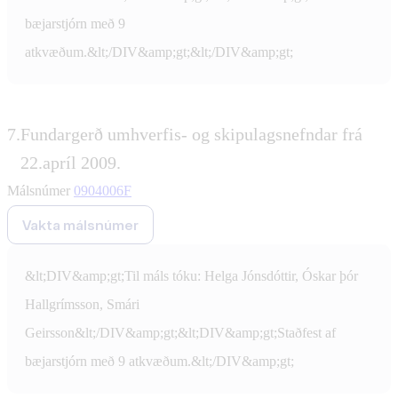
bæjarstjórn með 9
atkvæðum.&lt;/DIV&amp;gt;&lt;/DIV&amp;gt;
7.
Fundargerð umhverfis- og skipulagsnefndar frá
22.apríl 2009.
Málsnúmer
0904006F
Vakta málsnúmer
&lt;DIV&amp;gt;Til máls tóku: Helga Jónsdóttir, Óskar þór
Hallgrímsson, Smári
Geirsson&lt;/DIV&amp;gt;&lt;DIV&amp;gt;Staðfest af
bæjarstjórn með 9 atkvæðum.&lt;/DIV&amp;gt;