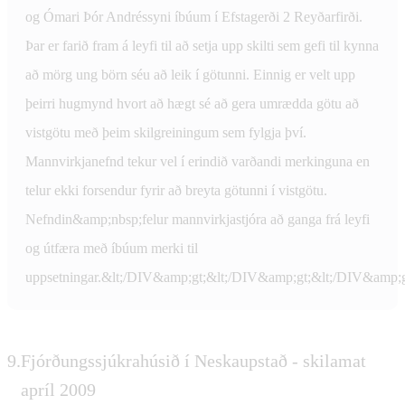
og Ómari Þór Andréssyni íbúum í Efstagerði 2 Reyðarfirði.
Þar er farið fram á leyfi til að setja upp skilti sem gefi til kynna
að mörg ung börn séu að leik í götunni. Einnig er velt upp
þeirri hugmynd hvort að hægt sé að gera umrædda götu að
vistgötu með þeim skilgreiningum sem fylgja því.
Mannvirkjanefnd tekur vel í erindið varðandi merkinguna en
telur ekki forsendur fyrir að breyta götunni í vistgötu.
Nefndin&amp;nbsp;felur mannvirkjastjóra að ganga frá leyfi
og útfæra með íbúum merki til
uppsetningar.&lt;/DIV&amp;gt;&lt;/DIV&amp;gt;&lt;/DIV&amp;g
9.
Fjórðungssjúkrahúsið í Neskaupstað - skilamat
apríl 2009