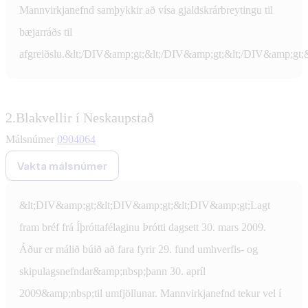
Mannvirkjanefnd samþykkir að vísa gjaldskrárbreytingu til
bæjarráðs til
afgreiðslu.&lt;/DIV&amp;gt;&lt;/DIV&amp;gt;&lt;/DIV&amp;gt;
2.
Blakvellir í Neskaupstað
Málsnúmer
0904064
Vakta málsnúmer
&lt;DIV&amp;gt;&lt;DIV&amp;gt;&lt;DIV&amp;gt;Lagt
fram bréf frá Íþróttafélaginu Þrótti dagsett 30. mars 2009.
Áður er málið búið að fara fyrir 29. fund umhverfis- og
skipulagsnefndar&amp;nbsp;þann 30. apríl
2009&amp;nbsp;til umfjöllunar. Mannvirkjanefnd tekur vel í