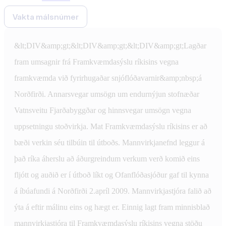
Vakta málsnúmer
&lt;DIV&amp;gt;&lt;DIV&amp;gt;&lt;DIV&amp;gt;Lagðar
fram umsagnir frá Framkvæmdasýslu ríkisins vegna
framkvæmda við fyrirhugaðar snjóflóðavarnir&amp;nbsp;á
Norðfirði. Annarsvegar umsögn um endurnýjun stofnæðar
Vatnsveitu Fjarðabyggðar og hinnsvegar umsögn vegna
uppsetningu stoðvirkja. Mat Framkvæmdasýslu ríkisins er að
bæði verkin séu tilbúin til útboðs. Mannvirkjanefnd leggur á
það ríka áherslu að áðurgreindum verkum verð komið eins
fljótt og auðið er í útboð líkt og Ofanflóðasjóður gaf til kynna
á íbúafundi á Norðfirði 2.apríl 2009. Mannvirkjastjóra falið að
ýta á eftir málinu eins og hægt er. Einnig lagt fram minnisblað
mannvirkjastjóra til Framkvæmdasýslu ríkisins vegna stöðu