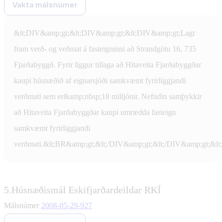
Vakta málsnúmer
&lt;DIV&amp;gt;&lt;DIV&amp;gt;&lt;DIV&amp;gt;Lagt
fram verð- og veðmat á fasteigninni að Strandgötu 16, 735
Fjarðabyggð. Fyrir liggur tillaga að Hitaveita Fjarðabyggðar
kaupi húsnæðið af eignarsjóði samkvæmt fyrirliggjandi
verðmati sem er&amp;nbsp;18 milljónir. Nefndin samþykkir
að Hitaveita Fjarðabyggðar kaupi umrædda fasteign
samkvæmt fyrirliggjandi
verðmati.&lt;BR&amp;gt;&lt;/DIV&amp;gt;&lt;/DIV&amp;gt;&lt
5.
Húsnæðismál Eskifjarðardeildar RKÍ
Málsnúmer
2008-05-29-927