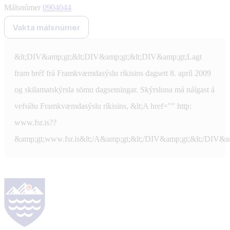
Málsnúmer
0904044
Vakta málsnúmer
&lt;DIV&amp;gt;&lt;DIV&amp;gt;&lt;DIV&amp;gt;Lagt
fram bréf frá Framkvæmdasýslu ríkisins dagsett 8. apríl 2009
og skilamatskýrsla sömu dagsetningar. Skýrsluna má nálgast á
vefsíðu Framkvæmdasýslu ríkisins, &lt;A href="" http:
www.fsr.is??
&amp;gt;www.fsr.is&lt;/A&amp;gt;&lt;/DIV&amp;gt;&lt;/DIV&a