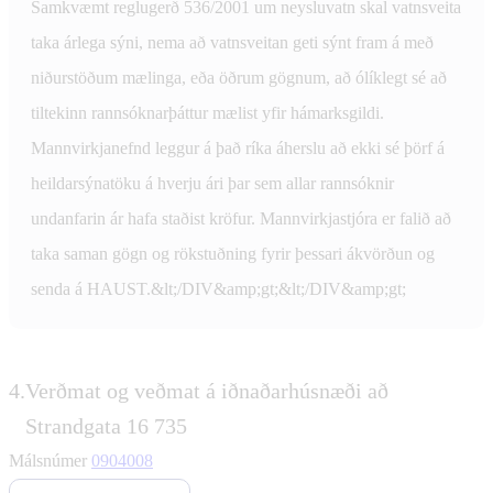
Samkvæmt reglugerð 536/2001 um neysluvatn skal vatnsveita
taka árlega sýni, nema að vatnsveitan geti sýnt fram á með
niðurstöðum mælinga, eða öðrum gögnum, að ólíklegt sé að
tiltekinn rannsóknarþáttur mælist yfir hámarksgildi.
Mannvirkjanefnd leggur á það ríka áherslu að ekki sé þörf á
heildarsýnatöku á hverju ári þar sem allar rannsóknir
undanfarin ár hafa staðist kröfur. Mannvirkjastjóra er falið að
taka saman gögn og rökstuðning fyrir þessari ákvörðun og
senda á HAUST.&lt;/DIV&amp;gt;&lt;/DIV&amp;gt;
4.
Verðmat og veðmat á iðnaðarhúsnæði að
Strandgata 16 735
Málsnúmer
0904008