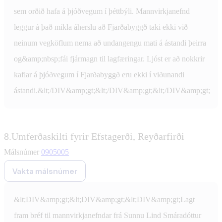
sem orðið hafa á þjóðvegum í þéttbýli. Mannvirkjanefnd
leggur á það mikla áherslu að Fjarðabyggð taki ekki við
neinum vegköflum nema að undangengu mati á ástandi þeirra
og&amp;nbsp;fái fjármagn til lagfæringar. Ljóst er að nokkrir
kaflar á þjóðvegum í Fjarðabyggð eru ekki í viðunandi
ástandi.&lt;/DIV&amp;gt;&lt;/DIV&amp;gt;&lt;/DIV&amp;gt;
8.
Umferðaskilti fyrir Efstagerði, Reyðarfirði
Málsnúmer
0905005
Vakta málsnúmer
&lt;DIV&amp;gt;&lt;DIV&amp;gt;&lt;DIV&amp;gt;Lagt
fram bréf til mannvirkjanefndar frá Sunnu Lind Smáradóttur