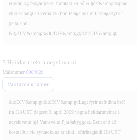
erindið og fangar þessu framtaki en þó er ljóst&amp;nbsp;að
ekki er hægt að verða við bón félagsins um fjárhagsstyrk í
þetta sinn.
&lt;/DIV&amp;gt;&lt;/DIV&amp;gt;&lt;/DIV&amp;gt;
3.
Heildarúttekt á neysluvatni
Málsnúmer
0904026
Vakta málsnúmer
&lt;DIV&amp;gt;&lt;DIV&amp;gt;Lagt fyrir nefndina bréf
frá HAUST dagsett 3. apríl 2009 vegna heildarúttektar á
neysluvatni hjá Vatnsveitu Fjarðabyggðar. Bent er á að
kostnaður við sýnatökuna er ekki í eftirlitsgjaldi HAUST.