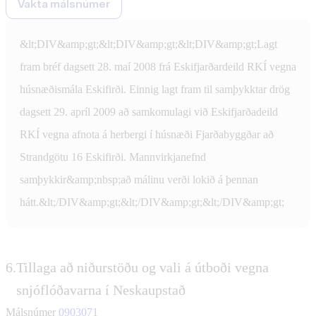
Vakta málsnúmer
&lt;DIV&amp;gt;&lt;DIV&amp;gt;&lt;DIV&amp;gt;Lagt
fram bréf dagsett 28. maí 2008 frá Eskifjarðardeild RKÍ vegna
húsnæðismála Eskifirði. Einnig lagt fram til samþykktar drög
dagsett 29. apríl 2009 að samkomulagi við Eskifjarðadeild
RKÍ vegna afnota á herbergi í húsnæði Fjarðabyggðar að
Strandgötu 16 Eskifirði. Mannvirkjanefnd
samþykkir&amp;nbsp;að málinu verði lokið á þennan
hátt.&lt;/DIV&amp;gt;&lt;/DIV&amp;gt;&lt;/DIV&amp;gt;
6.
Tillaga að niðurstöðu og vali á útboði vegna
snjóflóðavarna í Neskaupstað
Málsnúmer
0903071