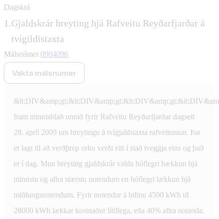
Dagskrá
1.
Gjaldskrár breyting hjá Rafveitu Reyðarfjarðar á
tvígildistaxta
Málsnúmer
0904096
Vakta málsnúmer
&lt;DIV&amp;gt;&lt;DIV&amp;gt;&lt;DIV&amp;gt;&lt;DIV&amp
fram minnisblað unnið fyrir Rafveitu Reyðarfjarðar dagsett
28. apríl 2009 um breytingu á tvígjaldstaxta rafveitunnar. Þar
er lagt til að verðþrep orku verði eitt í stað tveggja eins og það
er í dag. Mun breyting gjaldskrár valda hóflegri hækkun hjá
minnstu og allra stærstu notendum en hóflegri lækkun hjá
miðlungsnotendum. Fyrir notendur á bilinu 4500 kWh til
28000 kWh lækkar kostnaður lítillega, eða 40% allra notanda.