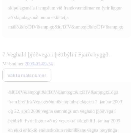
skipulagsmála í tengslum við framkvæmdirnar en fyrir liggur
að skipulagsmál munu ekki tefja
málið.&lt;/DIV&amp;gt;&lt;/DIV&amp;gt;&lt;/DIV&amp;gt;
7.
Veghald þjóðvega i þéttbýli í Fjarðabyggð.
Málsnúmer
2009-01-09-34
Vakta málsnúmer
&lt;DIV&amp;gt;&lt;DIV&amp;gt;&lt;DIV&amp;gt;Lögð
fram bréf frá Vegagerðinni&amp;nbsp;dagsett 7. janúar 2009
og 22. apríl 2009 vegna samnings um veghald þjóðvega í
þéttbýli. Fyrir liggur að ný vegaskrá tók gildi 1. janúar 2009
en ekki er lokið endurskoðun reiknilíkans vegna breytinga