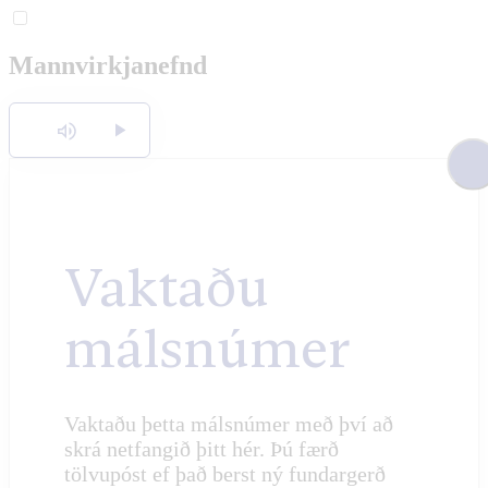
English
Mannvirkjanefnd
Polski
Hlusta
Vaktaðu
málsnúmer
Vaktaðu þetta málsnúmer með því að
skrá netfangið þitt hér. Þú færð
tölvupóst ef það berst ný fundargerð