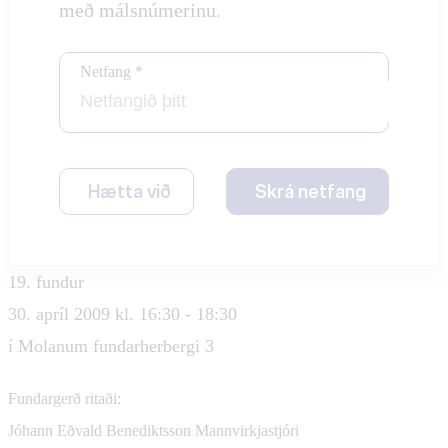
með málsnúmerinu.
Netfang *
Hætta við
Skrá netfang
19. fundur
30. apríl 2009 kl. 16:30 - 18:30
í Molanum fundarherbergi 3
Fundargerð ritaði:
Jóhann Eðvald Benediktsson
Mannvirkjastjóri