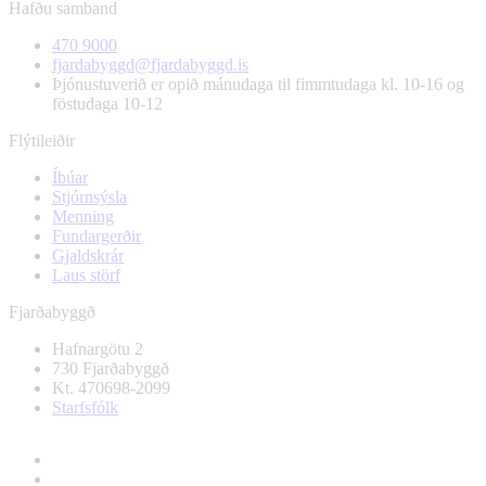
Hafðu samband
470 9000
fjardabyggd@fjardabyggd.is
Þjónustuverið er opið mánudaga til fimmtudaga kl. 10-16 og
föstudaga 10-12
Flýtileiðir
Íbúar
Stjórnsýsla
Menning
Fundargerðir
Gjaldskrár
Laus störf
Fjarðabyggð
Hafnargötu 2
730 Fjarðabyggð
Kt. 470698-2099
Starfsfólk