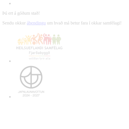
Þú ert á góðum stað!
Sendu okkur
ábendingu
um hvað má betur fara í okkar samfélagi!