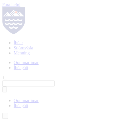
Fara í efni
Íbúar
Stjórnsýsla
Menning
Opnunartímar
Íbúagátt
Opnunartímar
Íbúagátt
Íslenska