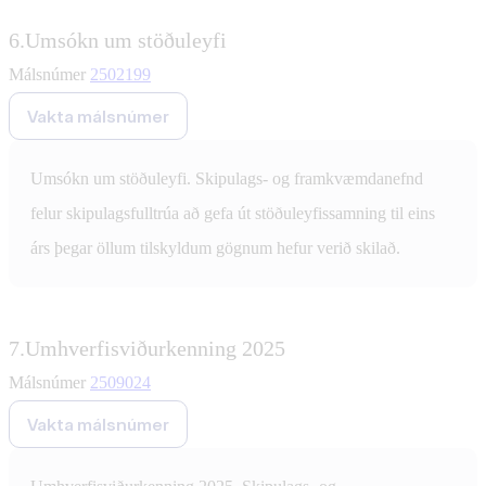
6.
Umsókn um stöðuleyfi
Málsnúmer
2502199
Vakta málsnúmer
Umsókn um stöðuleyfi. Skipulags- og framkvæmdanefnd
felur skipulagsfulltrúa að gefa út stöðuleyfissamning til eins
árs þegar öllum tilskyldum gögnum hefur verið skilað.
7.
Umhverfisviðurkenning 2025
Málsnúmer
2509024
Vakta málsnúmer