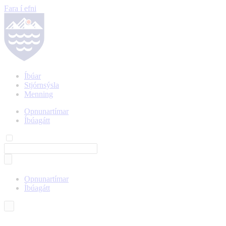
Fara í efni
Íbúar
Stjórnsýsla
Menning
Opnunartímar
Íbúagátt
Opnunartímar
Íbúagátt
Íslenska