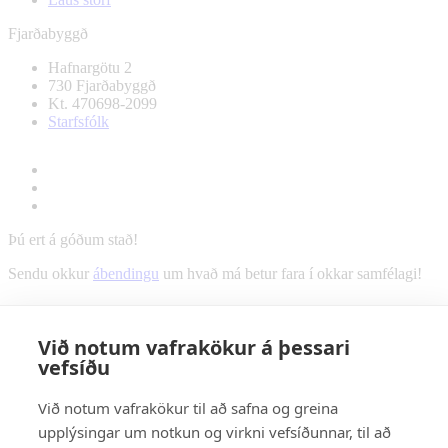
Fjarðabyggð
Hafnargötu 2
730 Fjarðabyggð
Kt. 470698-2099
Starfsfólk
Þú ert á góðum stað!
Sendu okkur
ábendingu
um hvað má betur fara í okkar samfélagi!
Við notum vafrakökur á þessari
vefsíðu
Við notum vafrakökur til að safna og greina
upplýsingar um notkun og virkni vefsíðunnar, til að