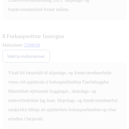
Umhverfisviðurkenning 2025. Skipulags- og
framkvæmdanefnd frestar málinu.
8.
Forkaupsréttur fasteigna
Málsnúmer
2508036
Vakta málsnúmer
Vísað frá bæjarráði til skipulags- og framkvæmdanefndar
vinnu við uppfærslu á forkaupsréttarlista Fjarðabyggðar.
Minnisblað stjórnanda byggingar-, skipulags- og
umhverfisdeildar lag fram. Skipulags- og framkvæmdanefnd
samþykkir tillögu að uppfærðum forkaupsréttarlista og vísar
erindinu í bæjarráð.