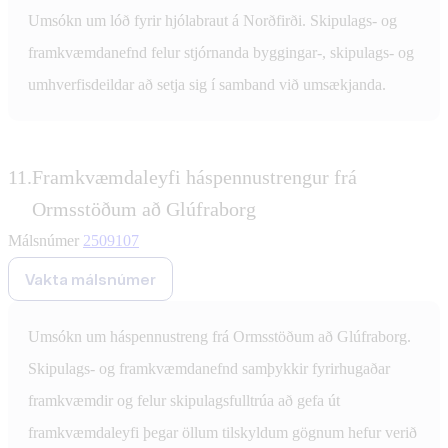
Umsókn um lóð fyrir hjólabraut á Norðfirði. Skipulags- og
framkvæmdanefnd felur stjórnanda byggingar-, skipulags- og
umhverfisdeildar að setja sig í samband við umsækjanda.
11.
Framkvæmdaleyfi háspennustrengur frá
Ormsstöðum að Glúfraborg
Málsnúmer
2509107
Vakta málsnúmer
Umsókn um háspennustreng frá Ormsstöðum að Glúfraborg.
Skipulags- og framkvæmdanefnd samþykkir fyrirhugaðar
framkvæmdir og felur skipulagsfulltrúa að gefa út
framkvæmdaleyfi þegar öllum tilskyldum gögnum hefur verið