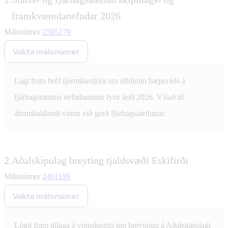
framkvæmdanefndar 2026
Málsnúmer
2505170
Vakta málsnúmer
Lagt fram bréf fjármálastjóra um úthlutun bæjarráðs á
fjárhagsramma nefndarinnar fyrir árið 2026. Vísað til
áframhaldandi vinnu við gerð fjárhagsáætlunar.
2.
Aðalskipulag breyting tjaldsvæði Eskifirði
Málsnúmer
2401199
Vakta málsnúmer
Lögð fram tillaga á vinnslustigi um breytingu á Aðalskipulagi