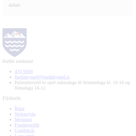
skilað.
Hafðu samband
470 9000
fjardabyggd@fjardabyggd.is
Þjónustuverið er opið mánudaga til fimmtudaga kl. 10-16 og
föstudaga 10-12
Flýtileiðir
Íbúar
Stjórnsýsla
Menning
Fundargerðir
Gjaldskrár
Laus störf