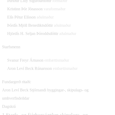
Þuríður Lillý Sigurðardóttir
formaður
Kristinn Þór Jónasson
varaformaður
Elís Pétur Elísson
aðalmaður
Þórdís Mjöll Benediktsdóttir
aðalmaður
Hjördís H. Seljan Þóroddsdóttir
aðalmaður
Starfsmenn
Svanur Freyr Árnason
embættismaður
Aron Leví Beck Rúnarsson
embættismaður
Fundargerð ritaði:
Aron Leví Beck
Stjórnandi byggingar-, skipulags- og
umhverfisdeildar
Dagskrá
1.
Starfs- og fjárhagsáætlun skipulags- og