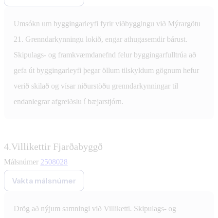
Umsókn um byggingarleyfi fyrir viðbyggingu við Mýrargötu
21. Grenndarkynningu lokið, engar athugasemdir bárust.
Skipulags- og framkvæmdanefnd felur byggingarfulltrúa að
gefa út byggingarleyfi þegar öllum tilskyldum gögnum hefur
verið skilað og vísar niðurstöðu grenndarkynningar til
endanlegrar afgreiðslu í bæjarstjórn.
4.
Villikettir Fjarðabyggð
Málsnúmer
2508028
Vakta málsnúmer
Drög að nýjum samningi við Villiketti. Skipulags- og