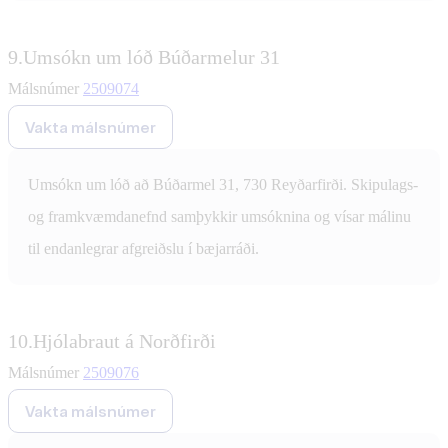
9.
Umsókn um lóð Búðarmelur 31
Málsnúmer
2509074
Vakta málsnúmer
Umsókn um lóð að Búðarmel 31, 730 Reyðarfirði. Skipulags-
og framkvæmdanefnd samþykkir umsóknina og vísar málinu
til endanlegrar afgreiðslu í bæjarráði.
10.
Hjólabraut á Norðfirði
Málsnúmer
2509076
Vakta málsnúmer