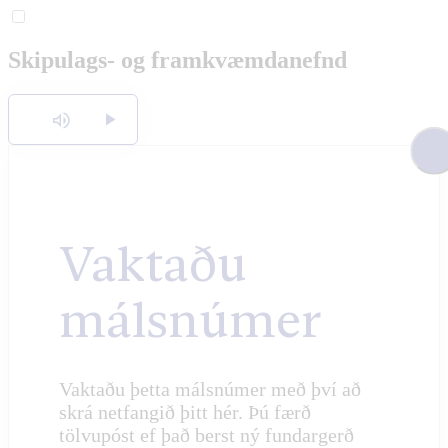
English
Skipulags- og framkvæmdanefnd
Polski
Hlusta
Vaktaðu
málsnúmer
Vaktaðu þetta málsnúmer með því að
skrá netfangið þitt hér. Þú færð
tölvupóst ef það berst ný fundargerð