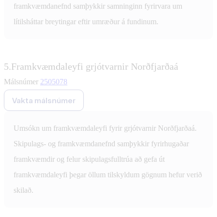
framkvæmdanefnd samþykkir samninginn fyrirvara um
lítilsháttar breytingar eftir umræður á fundinum.
5.
Framkvæmdaleyfi grjótvarnir Norðfjarðaá
Málsnúmer
2505078
Vakta málsnúmer
Umsókn um framkvæmdaleyfi fyrir grjótvarnir Norðfjarðaá.
Skipulags- og framkvæmdanefnd samþykkir fyrirhugaðar
framkvæmdir og felur skipulagsfulltrúa að gefa út
framkvæmdaleyfi þegar öllum tilskyldum gögnum hefur verið
skilað.