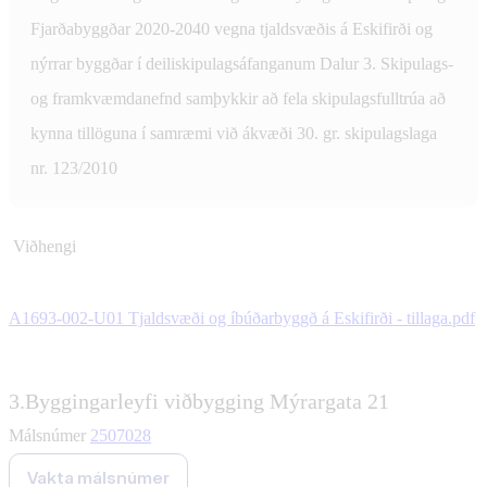
Fjarðabyggðar 2020-2040 vegna tjaldsvæðis á Eskifirði og
nýrrar byggðar í deiliskipulagsáfanganum Dalur 3. Skipulags-
og framkvæmdanefnd samþykkir að fela skipulagsfulltrúa að
kynna tillöguna í samræmi við ákvæði 30. gr. skipulagslaga
nr. 123/2010
Viðhengi
A1693-002-U01 Tjaldsvæði og íbúðarbyggð á Eskifirði - tillaga.pdf
3.
Byggingarleyfi viðbygging Mýrargata 21
Málsnúmer
2507028
Vakta málsnúmer