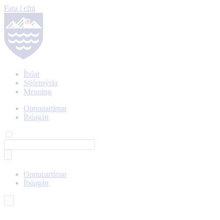
Fara í efni
Íbúar
Stjórnsýsla
Menning
Opnunartímar
Íbúagátt
Opnunartímar
Íbúagátt
Íslenska