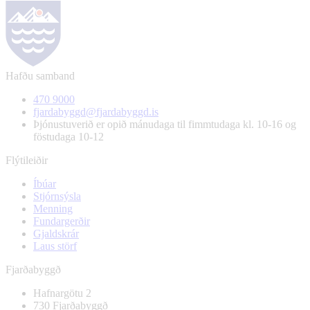
Hafðu samband
470 9000
fjardabyggd@fjardabyggd.is
Þjónustuverið er opið mánudaga til fimmtudaga kl. 10-16 og
föstudaga 10-12
Flýtileiðir
Íbúar
Stjórnsýsla
Menning
Fundargerðir
Gjaldskrár
Laus störf
Fjarðabyggð
Hafnargötu 2
730 Fjarðabyggð