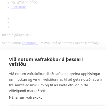
Kt. 470698-2099
Starfsfólk
Þú ert á góðum stað!
Sendu okkur
ábendingu
um hvað má betur fara í okkar samfélagi!
Við notum vafrakökur á þessari
vefsíðu
Við notum vafrakökur til að safna og greina upplýsingar
um notkun og virkni vefsíðunnar, til að geta notað lausnir
frá samfélagsmiðlum og til að bæta efni og birta
viðeigandi markaðsefni.
Nánar um vafrakökur