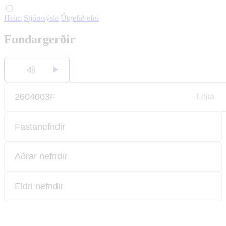
Heim
Stjórnsýsla
Útgefið efni
English
Fundargerðir
Polski
Hlusta
Leita