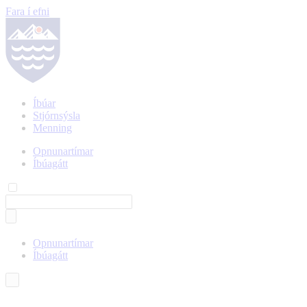
Fara í efni
Íbúar
Stjórnsýsla
Menning
Opnunartímar
Íbúagátt
Opnunartímar
Íbúagátt
Íslenska