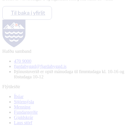
Til baka í yfirlit
Hafðu samband
470 9000
fjardabyggd@fjardabyggd.is
Þjónustuverið er opið mánudaga til fimmtudaga kl. 10-16 og
föstudaga 10-12
Flýtileiðir
Íbúar
Stjórnsýsla
Menning
Fundargerðir
Gjaldskrár
Laus störf