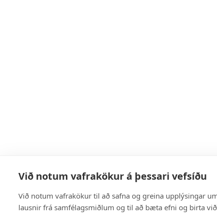
Við notum vafrakökur á þessari vefsíðu
Við notum vafrakökur til að safna og greina upplýsingar um 
lausnir frá samfélagsmiðlum og til að bæta efni og birta vi