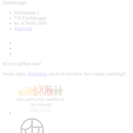
Fjarðabyggð
Hafnargötu 2
730 Fjarðabyggð
Kt. 470698-2099
Starfsfólk
Þú ert á góðum stað!
Sendu okkur
ábendingu
um hvað má betur fara í okkar samfélagi!