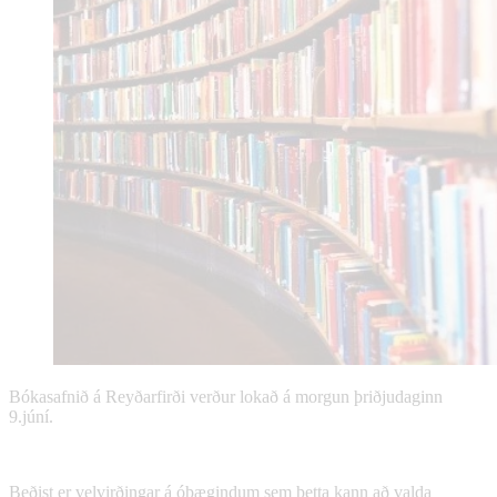
Bókasafnið á Reyðarfirði verður lokað á morgun þriðjudaginn
9.júní.
Beðist er velvirðingar á óþægindum sem þetta kann að valda