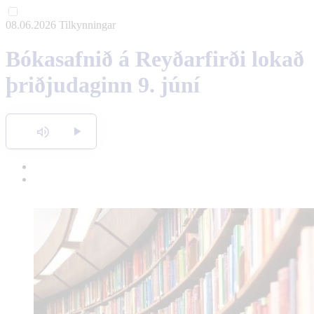
08.06.2026
Tilkynningar
English
Bókasafnið á Reyðarfirði lokað
Polski
þriðjudaginn 9. júní
Hlusta