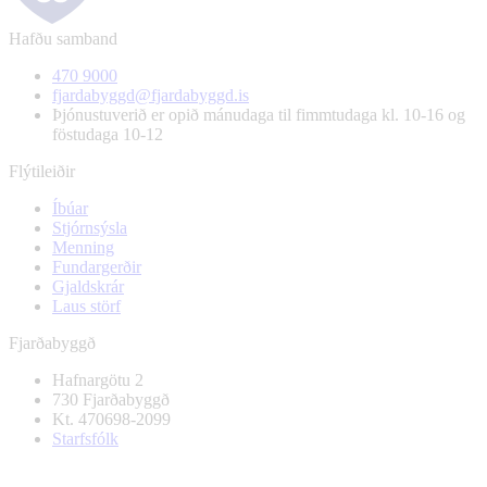
Hafðu samband
470 9000
fjardabyggd@fjardabyggd.is
Þjónustuverið er opið mánudaga til fimmtudaga kl. 10-16 og
föstudaga 10-12
Flýtileiðir
Íbúar
Stjórnsýsla
Menning
Fundargerðir
Gjaldskrár
Laus störf
Fjarðabyggð
Hafnargötu 2
730 Fjarðabyggð
Kt. 470698-2099
Starfsfólk