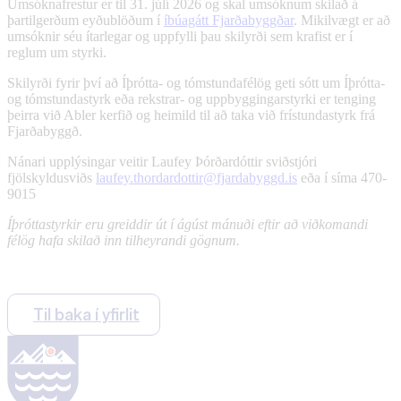
Umsóknafrestur er til 31. júlí 2026 og skal umsóknum skilað á
þartilgerðum eyðublöðum í
íbúagátt Fjarðabyggðar
. Mikilvægt er að
umsóknir séu ítarlegar og uppfylli þau skilyrði sem krafist er í
reglum um styrki.
Skilyrði fyrir því að Íþrótta- og tómstundafélög geti sótt um Íþrótta-
og tómstundastyrk eða rekstrar- og uppbyggingarstyrki er tenging
þeirra við Abler kerfið og heimild til að taka við frístundastyrk frá
Fjarðabyggð.
Nánari upplýsingar veitir Laufey Þórðardóttir sviðstjóri
fjölskyldusviðs
laufey.thordardottir@fjardabyggd.is
eða í síma 470-
9015
Íþróttastyrkir eru greiddir út í ágúst mánuði eftir að viðkomandi
félög hafa skilað inn tilheyrandi gögnum.
Til baka í yfirlit