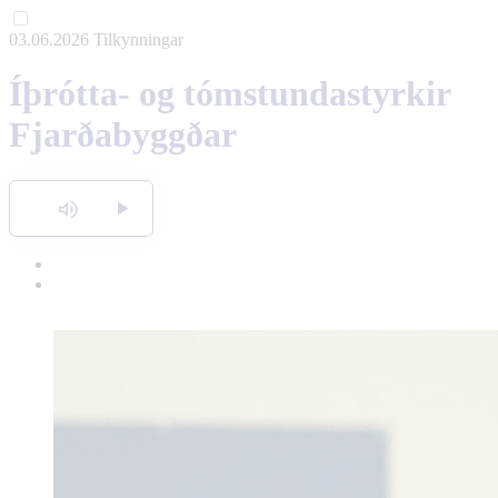
03.06.2026
Tilkynningar
English
Íþrótta- og tómstundastyrkir
Polski
Fjarðabyggðar
Hlusta