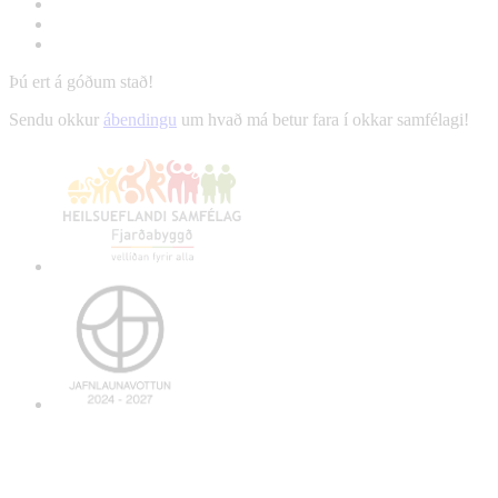
Þú ert á góðum stað!
Sendu okkur
ábendingu
um hvað má betur fara í okkar samfélagi!