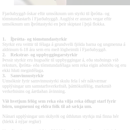
Fjarðabyggð óskar eftir umsóknum um styrki til íþrótta- og
tómstundastarfs í Fjarðabyggð. Auglýst er annars vegar eftir
umsóknum um íþróttastyrki en þeir skiptast í þrjá flokka.
1. Íþrótta- og tómstundastyrkir
Styrkir eru veittir til félaga á grundvelli fjölda barna og ungmenna á
aldrinum 6-18 ára sem eru með lögheimili í Fjarðabyggð.
2. Rekstrar- og uppbyggingarstyrkir
Þessir styrkir eru hugsaðir til uppbyggingar á, eða stuðnings við
reksturs, íþrótta- eða tómstundafélaga sem reka eigin aðstöðu og eru
ekki hluti meginfélaga.
3. Samvinnustyrkir
Umsóknir fyrir samvinnustyrki skulu fela í sér nákvæmar
upplýsingar um samstarfsverkefnið, þátttökufélög, markmið
verkefnisins og áætlaðan ávinning.
Við hvetjum félög sem reka eða vilja reka öflugt starf fyrir
börn, ungmenni og eldra fólk til að sækja um.
Nánari upplýsingar um skilyrði og úthlutun styrkja má finna hér
(hlekk á nýjar reglur)