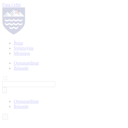
Fara í efni
Íbúar
Stjórnsýsla
Menning
Opnunartímar
Íbúagátt
Opnunartímar
Íbúagátt
Íslenska