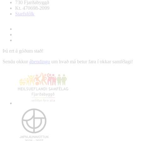
730 Fjarðabyggð
Kt. 470698-2099
Starfsfólk
Þú ert á góðum stað!
Sendu okkur
ábendingu
um hvað má betur fara í okkar samfélagi!