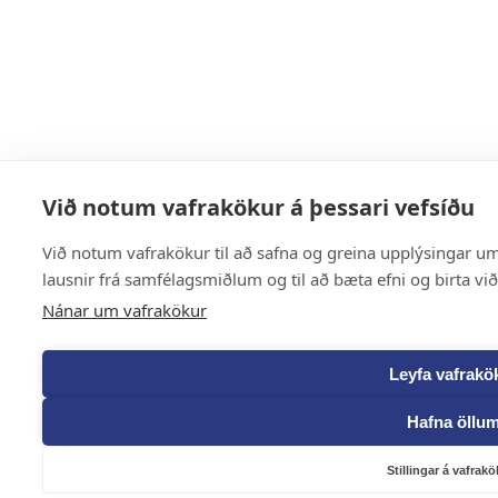
Við notum vafrakökur á þessari vefsíðu
Við notum vafrakökur til að safna og greina upplýsingar um 
lausnir frá samfélagsmiðlum og til að bæta efni og birta vi
Nánar um vafrakökur
Leyfa vafrakö
Hafna öllu
Stillingar á vafrak