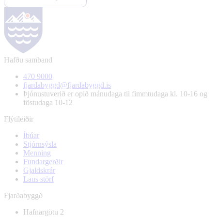
Hafðu samband
470 9000
fjardabyggd@fjardabyggd.is
Þjónustuverið er opið mánudaga til fimmtudaga kl. 10-16 og
föstudaga 10-12
Flýtileiðir
Íbúar
Stjórnsýsla
Menning
Fundargerðir
Gjaldskrár
Laus störf
Fjarðabyggð
Hafnargötu 2