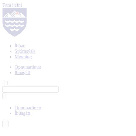
Fara í efni
Íbúar
Stjórnsýsla
Menning
Opnunartímar
Íbúagátt
Opnunartímar
Íbúagátt
Íslenska