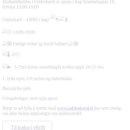
Skíðamiðstöðin í Oddsskarði er opnin í dag fimmtudaginn 19.
febrúar 13:00-19:00
Oddsskarð – OPIÐ í dag!
13:00-19:00
Fallegt veður og færið frábært.
-5°C
5-7m/s koma annaðslagið kviður uppá 10-12 m/s
1. lyfta opin, Gil noðru og suðurbakki.
Barnalyfta opin
Gönguhringur með nýju spori.
Hægt er að fylla á kortin inná
www.oddsskard.is
þar sem einnig
eru allar helstu uppýsingar um skíðasvæðið.
Til baka í yfirlit