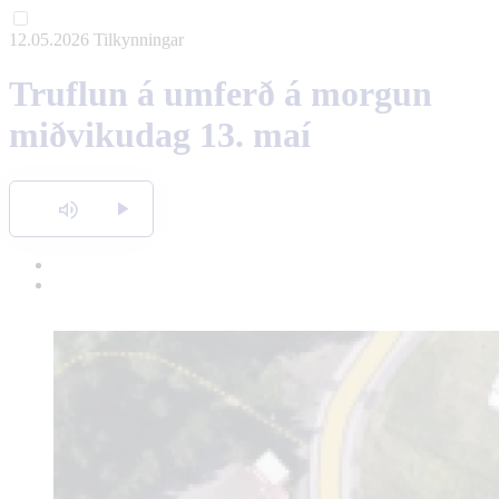
12.05.2026
Tilkynningar
English
Truflun á umferð á morgun
Polski
miðvikudag 13. maí
Hlusta