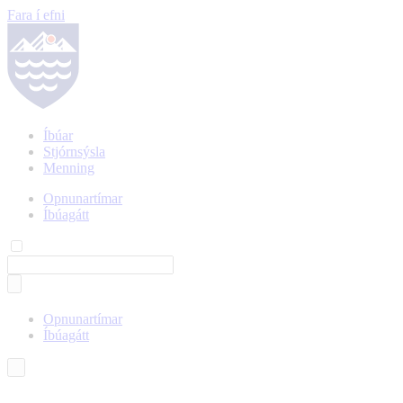
Fara í efni
Íbúar
Stjórnsýsla
Menning
Opnunartímar
Íbúagátt
Opnunartímar
Íbúagátt
Íslenska