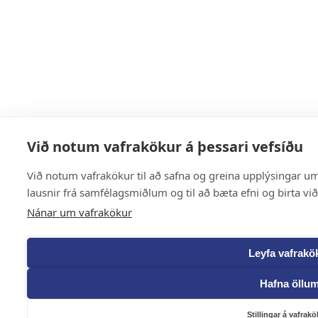
Við notum vafrakökur á þessari vefsíðu
Við notum vafrakökur til að safna og greina upplýsingar um 
lausnir frá samfélagsmiðlum og til að bæta efni og birta vi
Nánar um vafrakökur
Leyfa vafrakö
Hafna öllu
Stillingar á vafrak