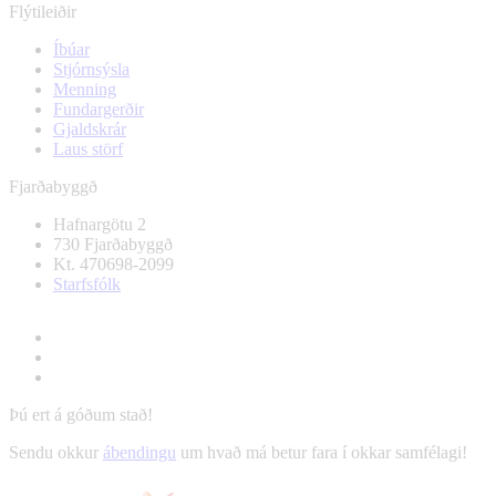
Flýtileiðir
Íbúar
Stjórnsýsla
Menning
Fundargerðir
Gjaldskrár
Laus störf
Fjarðabyggð
Hafnargötu 2
730 Fjarðabyggð
Kt. 470698-2099
Starfsfólk
Þú ert á góðum stað!
Sendu okkur
ábendingu
um hvað má betur fara í okkar samfélagi!