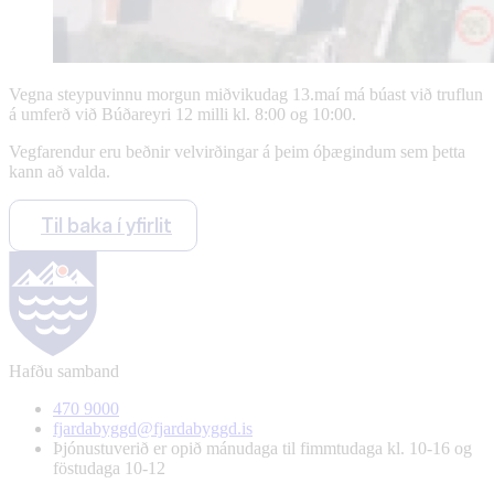
Vegna steypuvinnu morgun miðvikudag 13.maí má búast við truflun
á umferð við Búðareyri 12 milli kl. 8:00 og 10:00.
Vegfarendur eru beðnir velvirðingar á þeim óþægindum sem þetta
kann að valda.
Til baka í yfirlit
Hafðu samband
470 9000
fjardabyggd@fjardabyggd.is
Þjónustuverið er opið mánudaga til fimmtudaga kl. 10-16 og
föstudaga 10-12