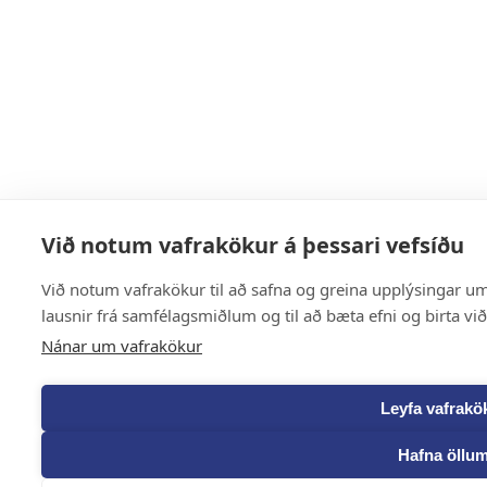
Við notum vafrakökur á þessari vefsíðu
Við notum vafrakökur til að safna og greina upplýsingar um 
lausnir frá samfélagsmiðlum og til að bæta efni og birta vi
Nánar um vafrakökur
Leyfa vafrakö
Hafna öllu