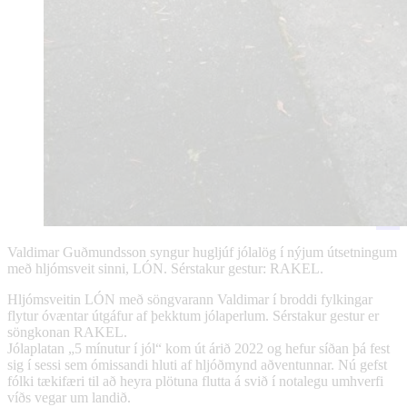
Valdimar Guðmundsson syngur hugljúf jólalög í nýjum útsetningum
með hljómsveit sinni, LÓN. Sérstakur gestur: RAKEL.
Hljómsveitin LÓN með söngvarann Valdimar í broddi fylkingar
flytur óvæntar útgáfur af þekktum jólaperlum. Sérstakur gestur er
söngkonan RAKEL.
Jólaplatan „5 mínutur í jól“ kom út árið 2022 og hefur síðan þá fest
sig í sessi sem ómissandi hluti af hljóðmynd aðventunnar. Nú gefst
fólki tækifæri til að heyra plötuna flutta á svið í notalegu umhverfi
víðs vegar um landið.