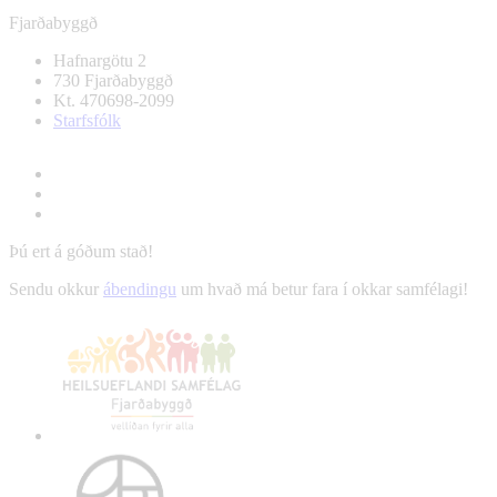
Fjarðabyggð
Hafnargötu 2
730 Fjarðabyggð
Kt. 470698-2099
Starfsfólk
Þú ert á góðum stað!
Sendu okkur
ábendingu
um hvað má betur fara í okkar samfélagi!