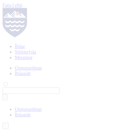
Fara í efni
Íbúar
Stjórnsýsla
Menning
Opnunartímar
Íbúagátt
Opnunartímar
Íbúagátt
Íslenska