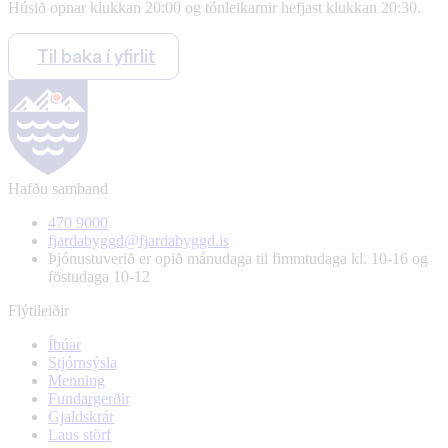
Húsið opnar klukkan 20:00 og tónleikarnir hefjast klukkan 20:30.
Til baka í yfirlit
Hafðu samband
470 9000
fjardabyggd@fjardabyggd.is
Þjónustuverið er opið mánudaga til fimmtudaga kl. 10-16 og
föstudaga 10-12
Flýtileiðir
Íbúar
Stjórnsýsla
Menning
Fundargerðir
Gjaldskrár
Laus störf