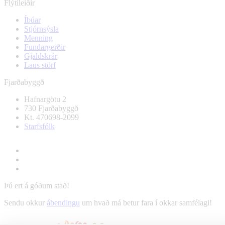
Flýtileiðir
Íbúar
Stjórnsýsla
Menning
Fundargerðir
Gjaldskrár
Laus störf
Fjarðabyggð
Hafnargötu 2
730 Fjarðabyggð
Kt. 470698-2099
Starfsfólk
Þú ert á góðum stað!
Sendu okkur
ábendingu
um hvað má betur fara í okkar samfélagi!