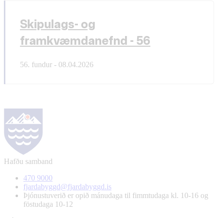
Skipulags- og
framkvæmdanefnd - 56
56. fundur - 08.04.2026
Hafðu samband
470 9000
fjardabyggd@fjardabyggd.is
Þjónustuverið er opið mánudaga til fimmtudaga kl. 10-16 og
föstudaga 10-12