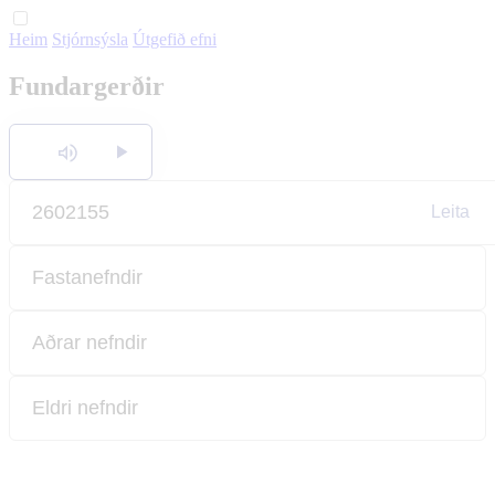
Heim
Stjórnsýsla
Útgefið efni
English
Fundargerðir
Polski
Hlusta
Leita