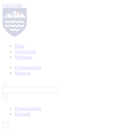
Fara í efni
Íbúar
Stjórnsýsla
Menning
Opnunartímar
Íbúagátt
Opnunartímar
Íbúagátt
Íslenska