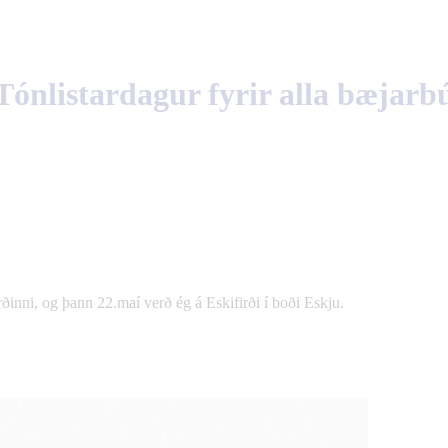
 Tónlistardagur fyrir alla bæjarb
ðinni, og þann 22.maí verð ég á Eskifirði í boði Eskju.