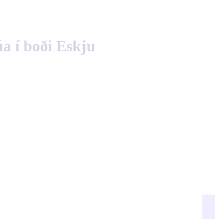
English
Polski
úa í boði Eskju