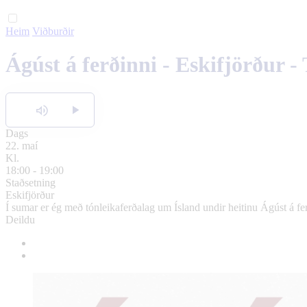
Heim
Viðburðir
Ágúst á ferðinni - Eskifjörður -
Hlusta
Dags
22. maí
Kl.
18:00 - 19:00
Staðsetning
Eskifjörður
Í sumar er ég með tónleikaferðalag um Ísland undir heitinu Ágúst á fer
Deildu