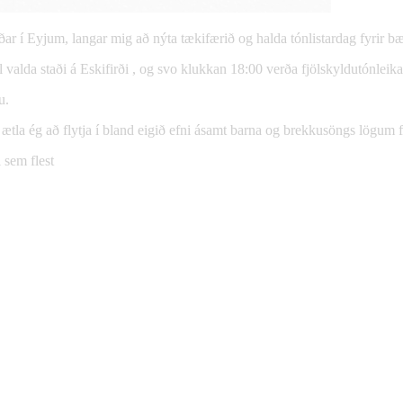
ar í Eyjum, langar mig að nýta tækifærið og halda tónlistardag fyrir bæ
 valda staði á Eskifirði , og svo klukkan 18:00 verða fjölskyldutónleik
u.
ætla ég að flytja í bland eigið efni ásamt barna og brekkusöngs lögum fy
 sem flest