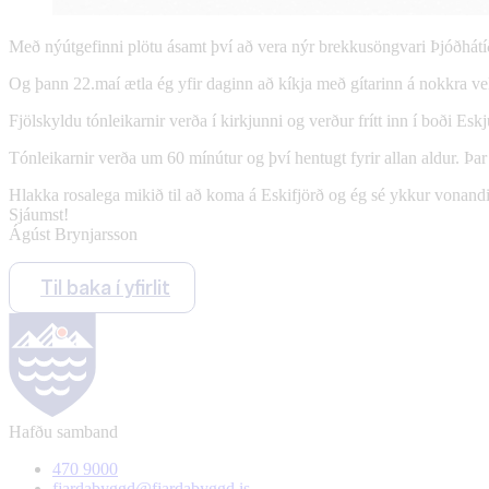
Með nýútgefinni plötu ásamt því að vera nýr brekkusöngvari Þjóðhátíð
Og þann 22.maí ætla ég yfir daginn að kíkja með gítarinn á nokkra vel
Fjölskyldu tónleikarnir verða í kirkjunni og verður frítt inn í boði Eskj
Tónleikarnir verða um 60 mínútur og því hentugt fyrir allan aldur. Þar 
Hlakka rosalega mikið til að koma á Eskifjörð og ég sé ykkur vonandi
Sjáumst!
Ágúst Brynjarsson
Til baka í yfirlit
Hafðu samband
470 9000
fjardabyggd@fjardabyggd.is