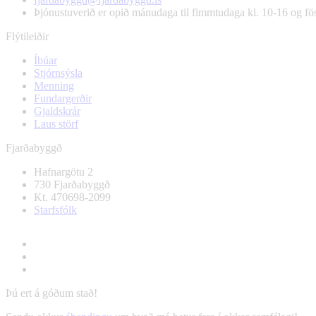
Þjónustuverið er opið mánudaga til fimmtudaga kl. 10-16 og f
Flýtileiðir
Íbúar
Stjórnsýsla
Menning
Fundargerðir
Gjaldskrár
Laus störf
Fjarðabyggð
Hafnargötu 2
730 Fjarðabyggð
Kt. 470698-2099
Starfsfólk
Þú ert á góðum stað!