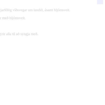
jarfélög víðsvegar um landið, ásamt hljómsveit.
ar með hljómsveit.
rir alla til að syngja með.