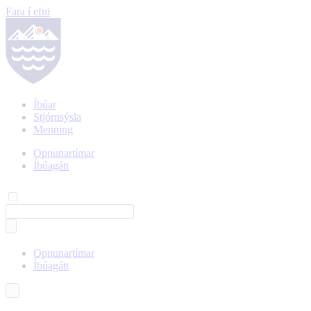
Fara í efni
Íbúar
Stjórnsýsla
Menning
Opnunartímar
Íbúagátt
Opnunartímar
Íbúagátt