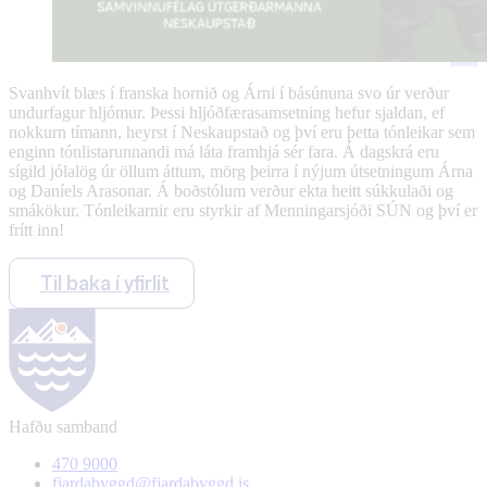
Svanhvít blæs í franska hornið og Árni í básúnuna svo úr verður
undurfagur hljómur. Þessi hljóðfærasamsetning hefur sjaldan, ef
nokkurn tímann, heyrst í Neskaupstað og því eru þetta tónleikar sem
enginn tónlistarunnandi má láta framhjá sér fara. Á dagskrá eru
sígild jólalög úr öllum áttum, mörg þeirra í nýjum útsetningum Árna
og Daníels Arasonar. Á boðstólum verður ekta heitt súkkulaði og
smákökur. Tónleikarnir eru styrkir af Menningarsjóði SÚN og því er
frítt inn!
Til baka í yfirlit
Hafðu samband
470 9000
fjardabyggd@fjardabyggd.is