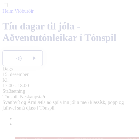
Heim
Viðburðir
English
Tíu dagar til jóla -
Polski
Aðventutónleikar í Tónspil
Hlusta
Dags
15. desember
Kl.
17:00 - 18:00
Staðsetning
Tónspil, Neskaupstað
Svanhvít og Árni ætla að spila inn jólin með klassísk, popp og
jafnvel smá djass í Tónspil.