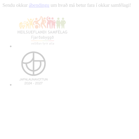
Sendu okkur
ábendingu
um hvað má betur fara í okkar samfélagi!