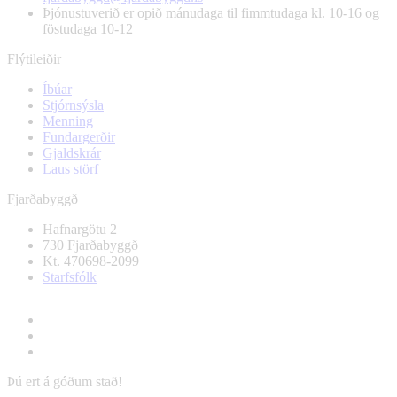
Þjónustuverið er opið mánudaga til fimmtudaga kl. 10-16 og
föstudaga 10-12
Flýtileiðir
Íbúar
Stjórnsýsla
Menning
Fundargerðir
Gjaldskrár
Laus störf
Fjarðabyggð
Hafnargötu 2
730 Fjarðabyggð
Kt. 470698-2099
Starfsfólk
Þú ert á góðum stað!