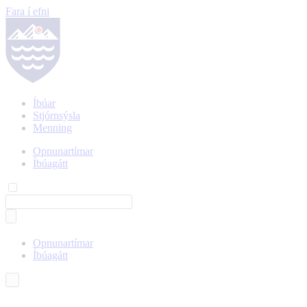
Fara í efni
Íbúar
Stjórnsýsla
Menning
Opnunartímar
Íbúagátt
Opnunartímar
Íbúagátt
Íslenska