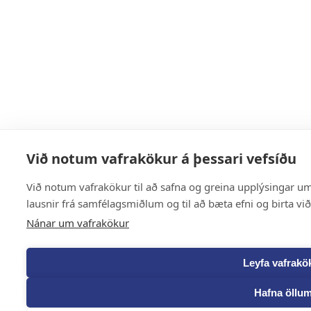
Við notum vafrakökur á þessari vefsíðu
Við notum vafrakökur til að safna og greina upplýsingar um 
lausnir frá samfélagsmiðlum og til að bæta efni og birta vi
Nánar um vafrakökur
Leyfa vafrakö
Hafna öllu