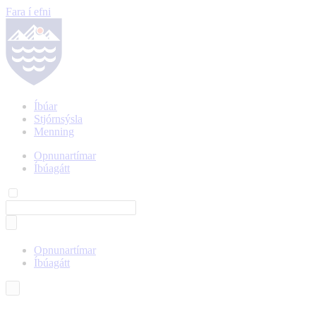
Fara í efni
Íbúar
Stjórnsýsla
Menning
Opnunartímar
Íbúagátt
Opnunartímar
Íbúagátt
Íslenska