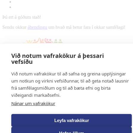
Þú ert á góðum stað!
Sendu okkur
ábendingu
um hvað má betur fara í okkar samfélagi!
Við notum vafrakökur á þessari
vefsíðu
Við notum vafrakökur til að safna og greina upplýsingar
um notkun og virkni vefsíðunnar, til að geta notað lausnir
frá samfélagsmiðlum og til að bæta efni og birta
viðeigandi markaðsefni.
Nánar um vafrakökur
Leyfa vafrakökur