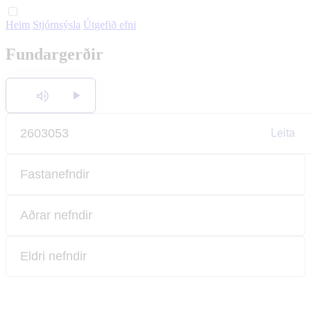
Heim
Stjórnsýsla
Útgefið efni
English
Fundargerðir
Polski
Hlusta
Leita