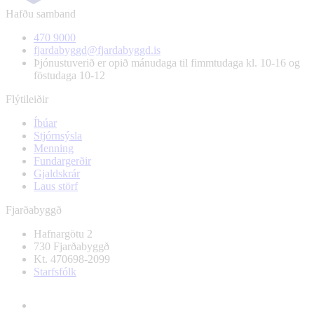
Hafðu samband
470 9000
fjardabyggd@fjardabyggd.is
Þjónustuverið er opið mánudaga til fimmtudaga kl. 10-16 og
föstudaga 10-12
Flýtileiðir
Íbúar
Stjórnsýsla
Menning
Fundargerðir
Gjaldskrár
Laus störf
Fjarðabyggð
Hafnargötu 2
730 Fjarðabyggð
Kt. 470698-2099
Starfsfólk