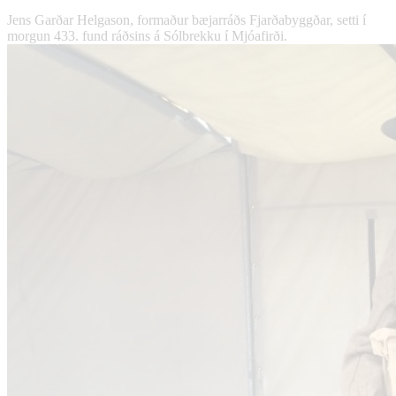
Jens Garðar Helgason, formaður bæjarráðs Fjarðabyggðar, setti í
morgun 433. fund ráðsins á Sólbrekku í Mjóafirði.