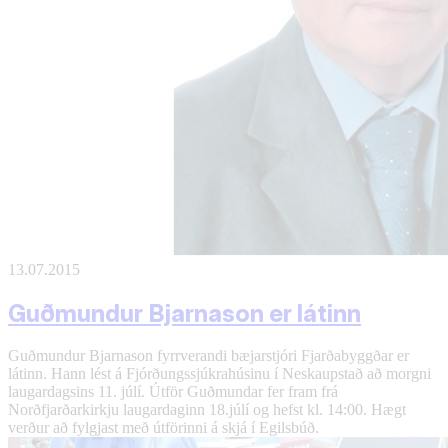
13.07.2015
Guðmundur Bjarnason er látinn
Guðmundur Bjarnason fyrrverandi bæjarstjóri Fjarðabyggðar er
látinn. Hann lést á Fjórðungssjúkrahúsinu í Neskaupstað að morgni
laugardagsins 11. júlí. Útför Guðmundar fer fram frá
Norðfjarðarkirkju laugardaginn 18.júlí og hefst kl. 14:00. Hægt
verður að fylgjast með útförinni á skjá í Egilsbúð.