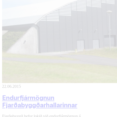
22.06.2015
Endurfjármögnun
Fjarðabyggðarhallarinnar
Fjarðabyggð hefur lokið við endurfjármögnun á