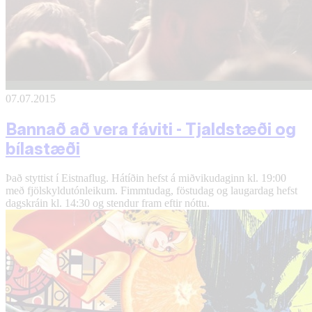
07.07.2015
Bannað að vera fáviti - Tjaldstæði og
bílastæði
Það styttist í Eistnaflug. Hátíðin hefst á miðvikudaginn kl. 19:00
með fjölskyldutónleikum. Fimmtudag, föstudag og laugardag hefst
dagskráin kl. 14:30 og stendur fram eftir nóttu.