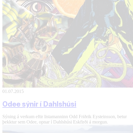
01.07.2015
Odee sýnir í Dahlshúsi
Sýning á verkum eftir listamanninn Odd Friðrik Eysteinsson, betur
þekktur sem Odee, opnar í Dahlshúsi Eskfirði á morgun.