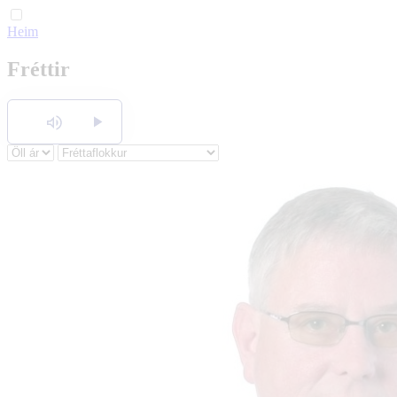
Heim
English
Fréttir
Polski
Hlusta