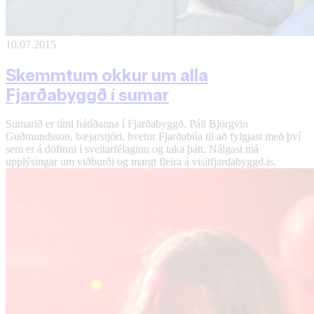
10.07.2015
Skemmtum okkur um alla
Fjarðabyggð í sumar
Sumarið er tími hátíðanna í Fjarðabyggð. Páll Björgvin
Guðmundsson, bæjarstjóri, hvetur Fjarðabúa til að fylgjast með því
sem er á döfinni í sveitarfélaginu og taka þátt. Nálgast má
upplýsingar um viðburði og margt fleira á visitfjardabyggd.is.