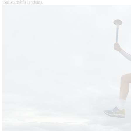
tónlistarhátíð landsins.