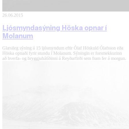
26.06.2015
Ljósmyndasýning Höska opnar í
Molanum
Glæsileg sýning á 15 ljósmyndum eftir Ólaf Höskuld Ólafsson eða
Höska opnaði fyrir stundu í Molanum. Sýningin er forsmekkurinn
að hverfa- og bryggjuhátíðinni á Reyðarfirði sem fram fer á morgun.