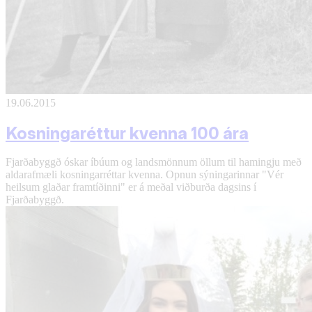
19.06.2015
Kosningaréttur kvenna 100 ára
Fjarðabyggð óskar íbúum og landsmönnum öllum til hamingju með
aldarafmæli kosningarréttar kvenna. Opnun sýningarinnar "Vér
heilsum glaðar framtíðinni" er á meðal viðburða dagsins í
Fjarðabyggð.