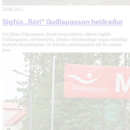
29.06.2015
Sigfús „Róri“ Guðlaugsson heiðraður
Jón Björn Hákonarson, forseti bæjarstjórnar, afhenti Sigfúsi
Guðlaugssyni, rafveitustjóra, sértaka viðurkenningu vegna stuðnings
Rafveitu Reyðarfjarðar við Íslenska stríðsárasafnið allt frá stofnun
þess.