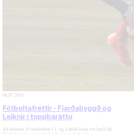
08.07.2015
Fótboltafréttir - Fjarðabyggð og
Leiknir í toppbaráttu
Að loknum 10 umferðum í 1. og 2.deild karla eru bæði lið