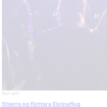
09.07.2015
Stærra og flottara Eistnaflug