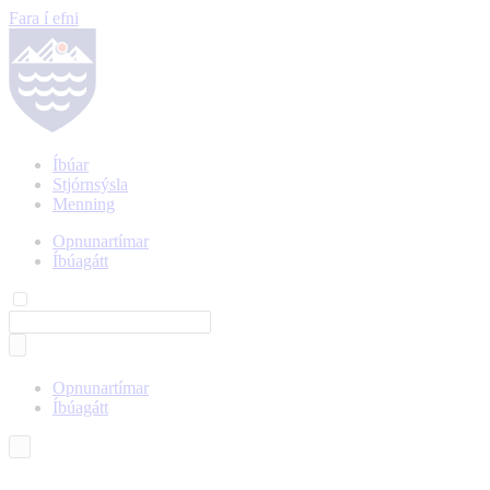
Fara í efni
Íbúar
Stjórnsýsla
Menning
Opnunartímar
Íbúagátt
Opnunartímar
Íbúagátt
Íslenska