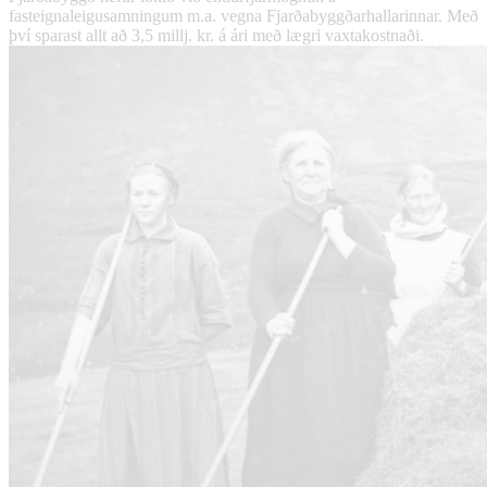
fasteignaleigusamningum m.a. vegna Fjarðabyggðarhallarinnar. Með
því sparast allt að 3,5 millj. kr. á ári með lægri vaxtakostnaði.