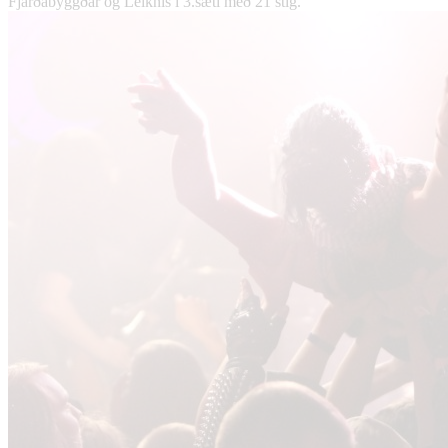
Fjarðabyggðar og Leiknis í 3.sæti með 21 stig.