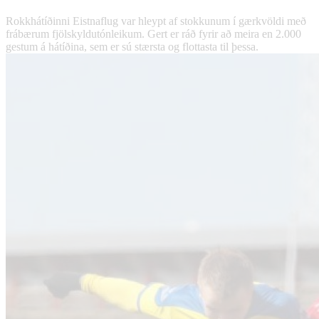
Rokkhátíðinni Eistnaflug var hleypt af stokkunum í gærkvöldi með
frábærum fjölskyldutónleikum. Gert er ráð fyrir að meira en 2.000
gestum á hátíðina, sem er sú stærsta og flottasta til þessa.