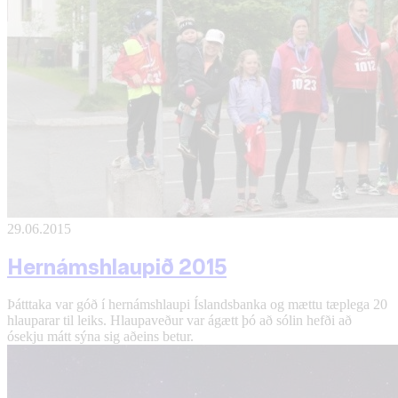
29.06.2015
Hernámshlaupið 2015
Þátttaka var góð í hernámshlaupi Íslandsbanka og mættu tæplega 20
hlauparar til leiks. Hlaupaveður var ágætt þó að sólin hefði að
ósekju mátt sýna sig aðeins betur.