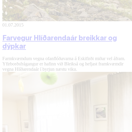
01.07.2015
Farvegur Hlíðarendaár breikkar og
dýpkar
Farmkvæmdum vegna ofanflóðavarna á Eskifirði miðar vel áfram.
Yfirborðsfrágangur er hafinn við Bleiksá og hefjast framkvæmdir
vegna Hlíðarendaár í byrjun næstu viku.