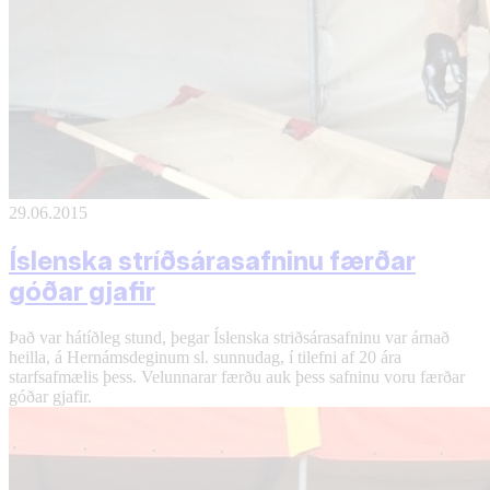
29.06.2015
Íslenska stríðsárasafninu færðar
góðar gjafir
Það var hátíðleg stund, þegar Íslenska striðsárasafninu var árnað
heilla, á Hernámsdeginum sl. sunnudag, í tilefni af 20 ára
starfsafmælis þess. Velunnarar færðu auk þess safninu voru færðar
góðar gjafir.