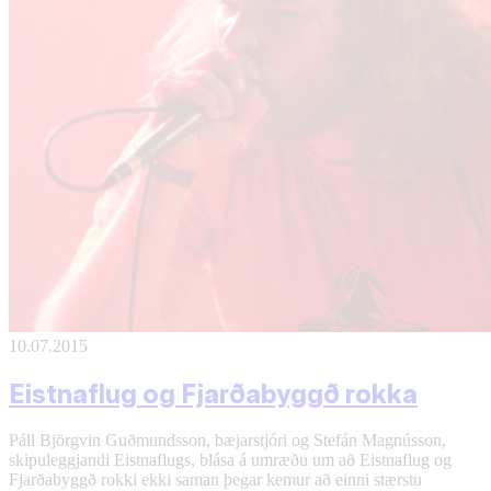
10.07.2015
Eistnaflug og Fjarðabyggð rokka
Páll Björgvin Guðmundsson, bæjarstjóri og Stefán Magnússon,
skipuleggjandi Eistnaflugs, blása á umræðu um að Eistnaflug og
Fjarðabyggð rokki ekki saman þegar kemur að einni stærstu