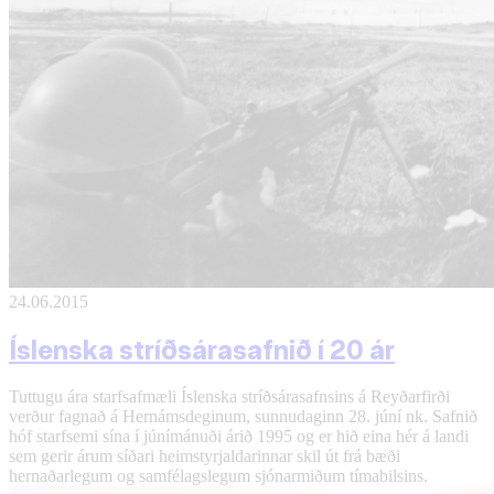
24.06.2015
Íslenska stríðsárasafnið í 20 ár
Tuttugu ára starfsafmæli Íslenska stríðsárasafnsins á Reyðarfirði
verður fagnað á Hernámsdeginum, sunnudaginn 28. júní nk. Safnið
hóf starfsemi sína í júnímánuði árið 1995 og er hið eina hér á landi
sem gerir árum síðari heimstyrjaldarinnar skil út frá bæði
hernaðarlegum og samfélagslegum sjónarmiðum tímabilsins.