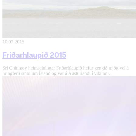
10.07.2015
Friðarhlaupið 2015
Sri Chinmoy heimseiningar Friðarhlaupið hefur gengið mjög vel á
hringferð sinni um Ísland og var á Austurlandi í vikunni.