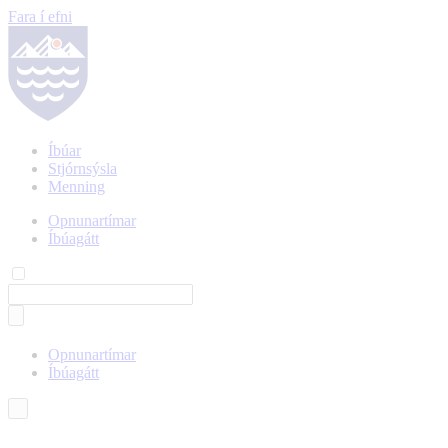
Fara í efni
Íbúar
Stjórnsýsla
Menning
Opnunartímar
Íbúagátt
Opnunartímar
Íbúagátt
Íslenska