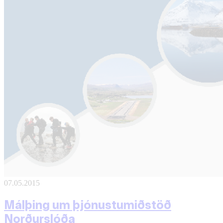
07.05.2015
Málþing um þjónustumiðstöð
Norðurslóða