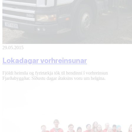
29.05.2015
Lokadagar vorhreinsunar
Fjöldi heimila og fyrirtækja tók til hendinni í vorhreinsun
Fjarðabyggðar. Síðustu dagar átaksins voru um helgina.