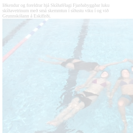
Iðkendur og foreldrar hjá Skíðafélagi Fjarðabyggðar luku
skíðavetrinum með smá skemmtun í síðustu viku í og við
Grunnskólann á Eskifirði.