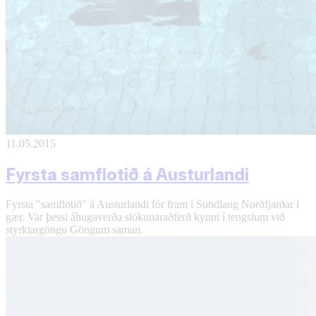
11.05.2015
Fyrsta samflotið á Austurlandi
Fyrsta "samflotið" á Austurlandi fór fram í Sundlaug Norðfjarðar í
gær. Var þessi áhugaverða slökunaraðferð kynnt í tengslum við
styrktargöngu Göngum saman.