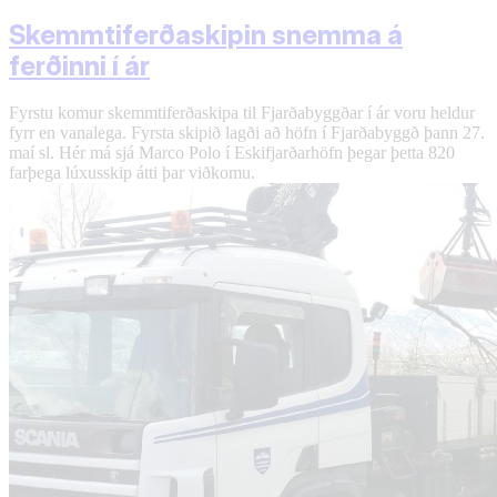
Skemmtiferðaskipin snemma á
ferðinni í ár
Fyrstu komur skemmtiferðaskipa til Fjarðabyggðar í ár voru heldur
fyrr en vanalega. Fyrsta skipið lagði að höfn í Fjarðabyggð þann 27.
maí sl. Hér má sjá Marco Polo í Eskifjarðarhöfn þegar þetta 820
farþega lúxusskip átti þar viðkomu.