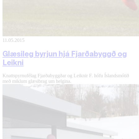
11.05.2015
Glæsileg byrjun hjá Fjarðabyggð og
Leikni
Knattspyrnufélag Fjarðabyggðar og Leiknir F. hófu Íslandsmótið
með miklum glæsibrag um helgina.