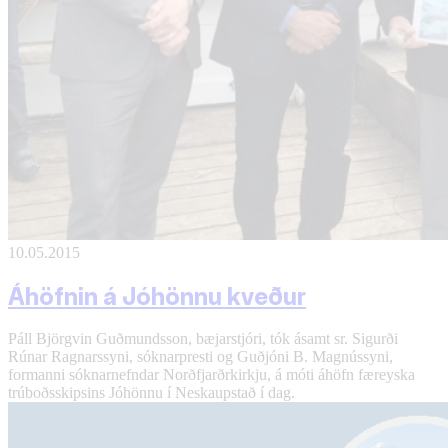
10.05.2015
Áhöfnin á Jóhönnu kveður
Páll Björgvin Guðmundsson, bæjarstjóri, tók ásamt sr. Sigurði
Rúnar Ragnarssyni, sóknarpresti og Guðjóni B. Magnússyni,
formanni sóknarnefndar Norðfjarðrkirkju, á móti áhöfn færeyska
trúboðsskipsins Jóhönnu í Neskaupstað í dag.