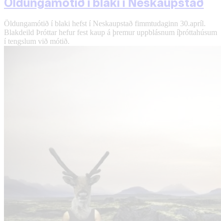
Öldungamótið í blaki í Neskaupstað
Öldungamótið í blaki hefst í Neskaupstað fimmtudaginn 30.apríl.
Blak­deild Þrótt­ar hef­ur fest kaup á þrem­ur upp­blásn­um íþrótta­hús­um
í tengslum við mótið.