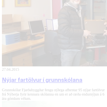
27.04.2015
Nýjar fartölvur í grunnskólana
Grunnskólar Fjarðabyggðar fengu nýlega afhentar 95 nýjar fartölvur
frá Nýherja fyrir kennara skólanna en um er að ræða endurnýjun á 6
ára gömlum vélum.