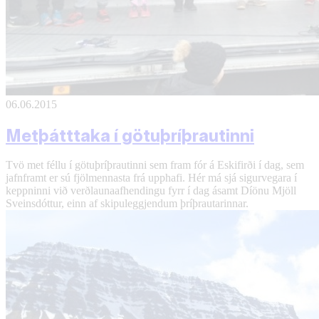
06.06.2015
Metþátttaka í götuþríþrautinni
Tvö met féllu í götuþríþrautinni sem fram fór á Eskifirði í dag, sem
jafnframt er sú fjölmennasta frá upphafi. Hér má sjá sigurvegara í
keppninni við verðlaunaafhendingu fyrr í dag ásamt Díönu Mjöll
Sveinsdóttur, einn af skipuleggjendum þríþrautarinnar.