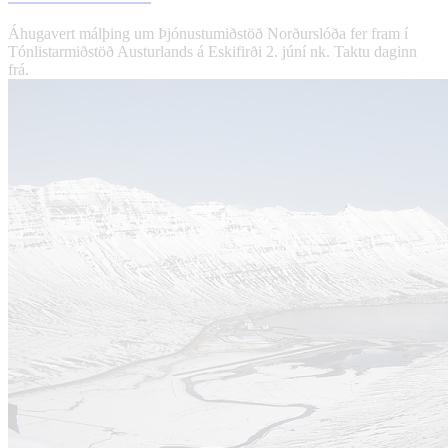
Áhugavert málþing um Þjónustumiðstöð Norðurslóða fer fram í
Tónlistarmiðstöð Austurlands á Eskifirði 2. júní nk. Taktu daginn
frá.