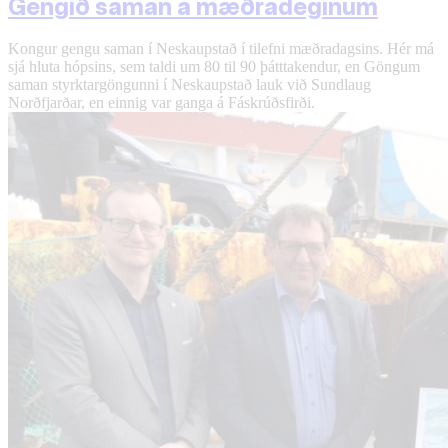
Gengið saman á mæðradeginum
Kongur gengu saman í Neskaupstað í tilefni mæðradagsins. Hér má
sjá hluta hópsins, sem taldi um 80 til 90 þátttakendur, en Göngum
saman styrktargöngunni í Neskaupstað lauk við Sundlaug
Norðfjarðar, en einnig var ganga á Fáskrúðsfirði.