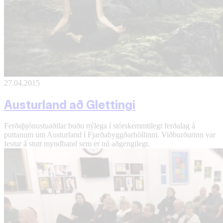
27.04.2015
Austurland að Glettingi
Ferðaþjónustuaðilar buðu nýlega í stórskemmtilegt ferðalag á
puttanum um Austurland í Fjarðabyggðarhöllinni. Viðburðurinn var
festur á stutt myndband sem er nú aðgengilegt.