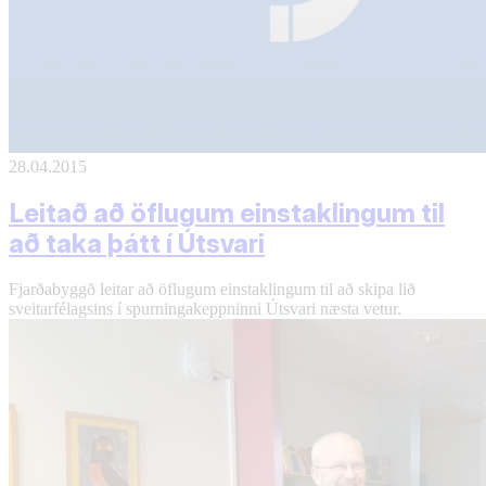
28.04.2015
Leitað að öflugum einstaklingum til
að taka þátt í Útsvari
Fjarðabyggð leitar að öflugum einstaklingum til að skipa lið
sveitarfélagsins í spurningakeppninni Útsvari næsta vetur.