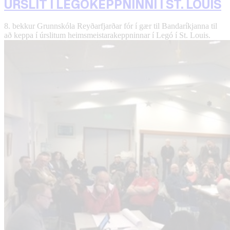
ÚRSLIT Í LEGÓKEPPNINNI Í ST. LOUIS
8. bekkur Grunnskóla Reyðarfjarðar fór í gær til Bandaríkjanna til
að keppa í úrslitum heimsmeistarakeppninnar í Legó í St. Louis.