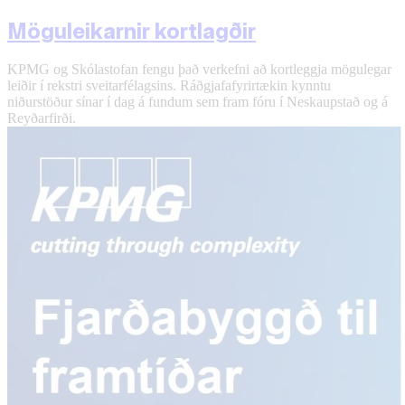
Möguleikarnir kortlagðir
KPMG og Skólastofan fengu það verkefni að kortleggja mögulegar
leiðir í rekstri sveitarfélagsins. Ráðgjafafyrirtækin kynntu
niðurstöður sínar í dag á fundum sem fram fóru í Neskaupstað og á
Reyðarfirði.