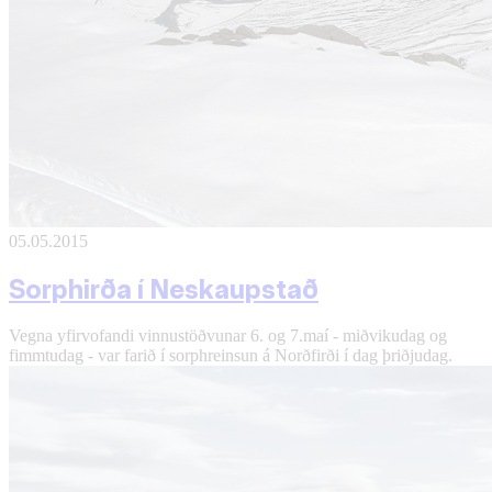
05.05.2015
Sorphirða í Neskaupstað
Vegna yfirvofandi vinnustöðvunar 6. og 7.maí - miðvikudag og
fimmtudag - var farið í sorphreinsun á Norðfirði í dag þriðjudag.