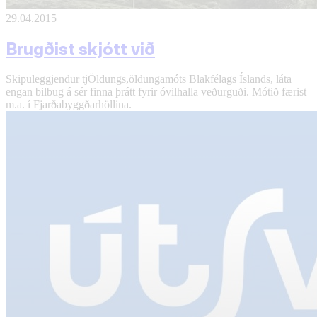
29.04.2015
Brugðist skjótt við
Skipuleggjendur tjÖldungs,öldungamóts Blakfélags Íslands, láta
engan bilbug á sér finna þrátt fyrir óvilhalla veðurguði. Mótið færist
m.a. í Fjarðabyggðarhöllina.