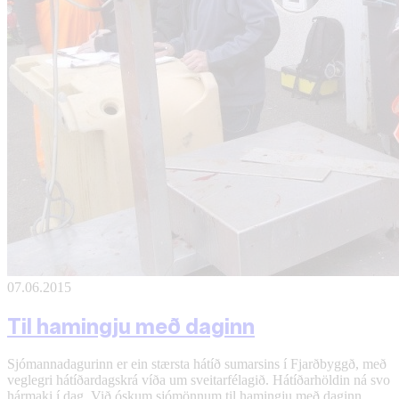
07.06.2015
Til hamingju með daginn
Sjómannadagurinn er ein stærsta hátíð sumarsins í Fjarðbyggð, með
veglegri hátíðardagskrá víða um sveitarfélagið. Hátíðarhöldin ná svo
hármaki í dag. Við óskum sjómönnum til hamingju með daginn.