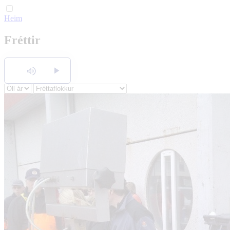
Heim
English
Fréttir
Polski
Hlusta