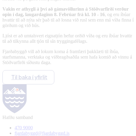
Vakin er athygli á því að gámavöllurinn á Stöðvarfirði verður
opin í dag, laugardaginn 8. Febrúar frá kl. 10 - 16
, og eru íbúar
hvattir til að nýta sér það til að losna við rusl sem enn má víða finna í
görðum og við hús.
Ljóst er að umtalsvert eignatjón hefur orðið víða og eru íbúar hvattir
til að tilkynna allt tjón til sín tryggingafélags.
Fjarðabyggð vill að lokum koma á framfæri þakklæti til íbúa,
starfsmanna, verktaka og viðbragðsaðila sem hafa komið að vinnu á
Stöðvarfirði síðustu daga.
Til baka í yfirlit
Hafðu samband
470 9000
fjardabyggd@fjardabyggd.is