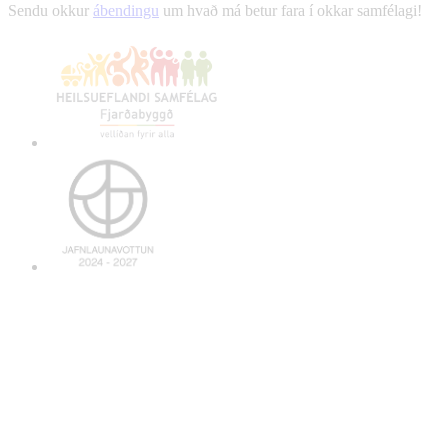
Sendu okkur
ábendingu
um hvað má betur fara í okkar samfélagi!