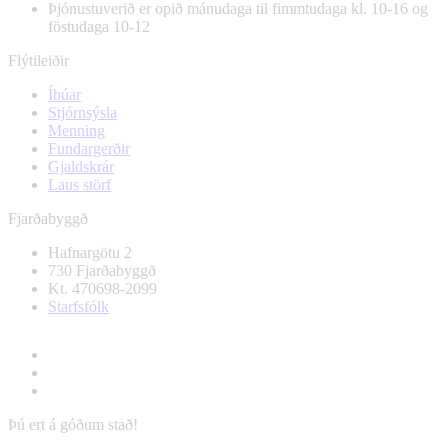
Þjónustuverið er opið mánudaga til fimmtudaga kl. 10-16 og
föstudaga 10-12
Flýtileiðir
Íbúar
Stjórnsýsla
Menning
Fundargerðir
Gjaldskrár
Laus störf
Fjarðabyggð
Hafnargötu 2
730 Fjarðabyggð
Kt. 470698-2099
Starfsfólk
Þú ert á góðum stað!