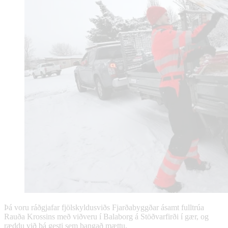
Þá voru ráðgjafar fjölskyldusviðs Fjarðabyggðar ásamt fulltrúa
Rauða Krossins með viðveru í Balaborg á Stöðvarfirði í gær, og
ræddu við þá gesti sem þangað mættu.