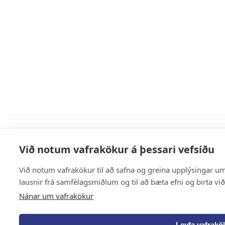
Við notum vafrakökur á þessari vefsíðu
Við notum vafrakökur til að safna og greina upplýsingar um 
lausnir frá samfélagsmiðlum og til að bæta efni og birta vi
Nánar um vafrakökur
Leyfa vafrakö