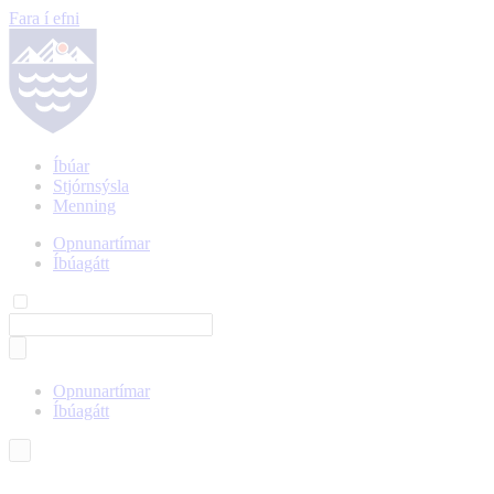
Fara í efni
Íbúar
Stjórnsýsla
Menning
Opnunartímar
Íbúagátt
Opnunartímar
Íbúagátt
Íslenska